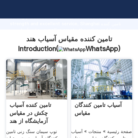
تامین کننده مقیاس آسیاب هند manufacturer Grasping
strong production capability, advanced research
strength and excellent service, Shanghai تامین کننده
مقیاس آسیاب هند supplier create the value and bring
values to all of customers.
تامین کننده مقیاس آسیاب هند
Introduction(
WhatsApp
)
آسیاب تامین کنندگان
تامین کننده آسیاب
مقیاس
چکش در مقیاس
آزمایشگاه از هند
صفحة رئيسية » منتجات » آسیاب
توپ سیمان سنگ زنی تامین