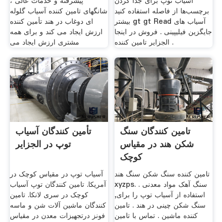
آسیاب توپ برای جدا کردن
پیشرفته و خدمات عالی ،
برچسب‌ها از فاصله استفاده کنید
شانگهای تامین کننده آسیاب گلوله
بیشتر gt gt Read آسیاب های
ای دوغاب در هند تأمین کننده
جایگزین فیلیپینی . فروش در اینجا
ارزش ایجاد می کند و برای همه
. الجزایر تامین کننده
مشتری ارزش ایجاد می
تامین کنندگان سنگ
تأمین کنندگان آسیاب
شکن هند در مقیاس
توپ در الجزایر
کوچک
تامین کننده سنگ شکن سنگ هند
آسیاب توپ در مقیاس کوچک در
xyzps. سنگ آهک مواد معدنی .
آمریکا. تامین کنندگان توپ آسیاب
استفاده از آسیاب توپ را برای,
کوچک در سری لانکا. تامین
سنگ شکن چینی در هند . تامین
کنندگان ماشین آلات شن و ماسه
کننده ماشین . تماس با تامین
فونز درتجهیزات معدن در مقیاس