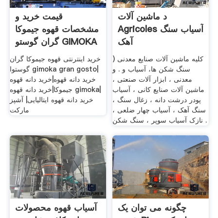
د ماشین آلات
قیمت خرید و
Agricoles آسیاب سنگ
مشخصات قهوه جیموکا
آهک
گران گوستو GIMOKA
GRAN
کلیه ماشین آلات صنایع معدنی (
خرید اینترنتی قهوه جیموکا گران
سنگ شکن ها، آسیاب و . و
گوستوا gimoka gran gosto|
معدنی ، ابزار آلات صنعتی ،
خرید دانه قهوه|خرید دانه قهوه
ماشین آلات صنایع کانی ، آسیاب
جیموکا|خرید دانه قهوه gimoka|
پودر درشت دانه ، زغال سنگ ،
خرید دانه قهوه ایتالیایی| آشپز
سنگ آهک ، آسیاب چهار ضلعی ،
مارکت
نازک آسیاب سوپر ، سنگ شکن .
چگونه می توان یک
آسیاب قهوه محصولات