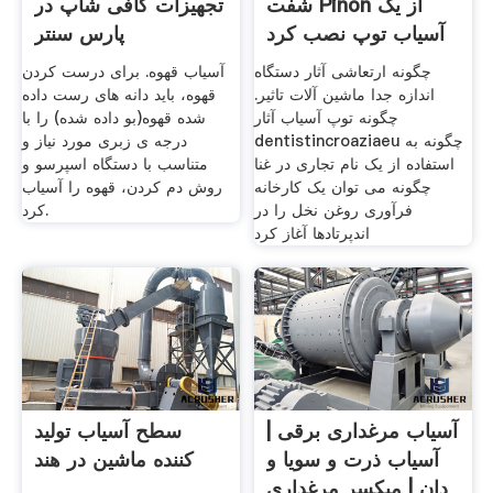
شفت Pinon از یک
تجهیزات کافی شاپ در
آسیاب توپ نصب کرد
پارس سنتر
چگونه ارتعاشی آثار دستگاه
آسیاب قهوه. برای درست کردن
اندازه جدا ماشین آلات تاثیر.
قهوه، باید دانه های رست داده
چگونه توپ آسیاب آثار
شده قهوه(بو داده شده) را با
dentistincroaziaeu چگونه به
درجه ی زبری مورد نیاز و
استفاده از یک نام تجاری در غنا
متناسب با دستگاه اسپرسو و
چگونه می توان یک کارخانه
روش دم کردن، قهوه را آسیاب
فرآوری روغن نخل را در
کرد.
اندپرتادها آغاز کرد
آسیاب مرغداری برقی |
سطح آسیاب تولید
آسیاب ذرت و سویا و
کننده ماشین در هند
دان | میکسر مرغداری