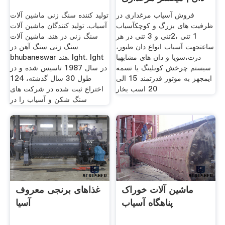
فروش آسیاب مرغداری در
تولید کننده سنگ زنی ماشین آلات
ظرفیت های بزرگ و کوچکآسیاب
آسیاب. تولید کنندگان ماشین آلات
1 تنی ،2تنی و 3 تنی در هر
سنگ زنی در هند. ماشین آلات
ساعتجهت آسیاب انواع دان طیور،
سنگ زنی سنگ آهن در
ذرت،سویا و دان های مشابهبا
bhubaneswar هند. lght. lght
سیستم چرخش کوبلینگ یا تسمه
در سال 1987 تاسیس شده و در
ایمجهز به موتور قدرتمند 15 الی
طول 30 سال گذشته، 124
20 اسب بخار
اختراع ثبت شده در شركت های
سنگ شكن و آسیاب را در
ماشین آلات خوراک
غذاهای برنجی معروف
پناهگاه آسیاب
آسیا