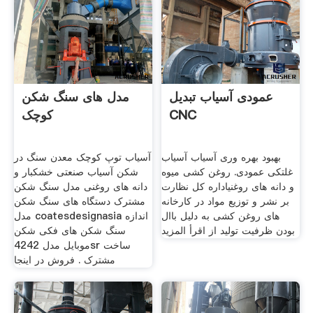
عمودی آسیاب تبدیل
مدل های سنگ شکن
CNC
کوچک
بهبود بهره وری آسیاب آسیاب
آسیاب توپ کوچک معدن سنگ در
غلتکی عمودی. روغن کشی میوه
شکن آسیاب صنعتی خشکبار و
و دانه های روغنیاداره کل نظارت
دانه های روغنی مدل سنگ شکن
بر نشر و توزیع مواد در کارخانه
مشترک دستگاه های سنگ شکن
های روغن کشی به دلیل باال
مدل coatesdesignasia اندازه
بودن ظرفیت تولید از اقرأ المزيد
سنگ شکن های فکی شکن
موبایل مدل 4242sr ساخت
مشترک . فروش در اینجا