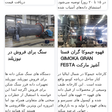
در ۱۵ تا ۲۰ روز) توصیه می‌شود.
دریافت قیمت
استنشاق دانه‌های آسیاب شده
قهوه جیموکا گران فستا
سنگ برای فروش در
GIMOKA GRAN
نیوزیلند
FESTA آشپز مارکت
کارخانه جیموکا در شمال ایتالیا در
دستگاه های سنگ شکن دانه ها
کنار ساحل دریاچه کومو واقع
برای فروش نیوزیلند. نیوزیلند
شده است . این کارخانه طیف
تجهیزات دانه فرز سنگ شکن
وسیعی از محصولات از قبیل دانه
برای فروش اگرچه ابتدا این
های قهوه – قهوه های آسیاب
خواسته با استقبال از خطرات و
شده و کپسول های نسپرسو و
سختی های متفاوتی همراه بود اما
پدهای قهوه را تولید و به بازارهای
امروزه این ویترین طلافروشی ها
جهانی عرضه میکند .
هستند که همانند دانه