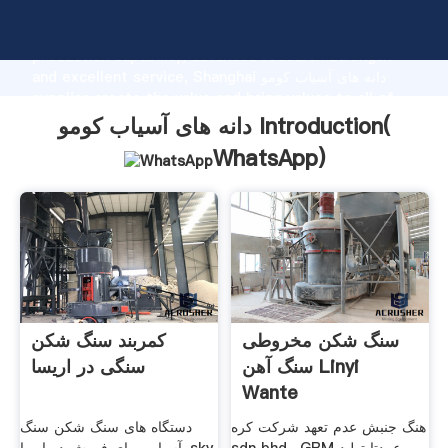
دانه های آسیاب کومو manufacturer Grasping strong
production capability, advanced research strength
and excellent service, Shanghai دانه های آسیاب کومو
supplier create the value and bring values to all of
customers.
دانه های آسیاب کومو Introduction(
WhatsApp
)
سنگ شکن مخروطی
کمربند سنگ شکن
سنگ آهن Linyi
سنگی در اریسا
Wante
هنگ جنبش عدم تعهد شرکت کره
دستگاه های سنگ شکن سنگ