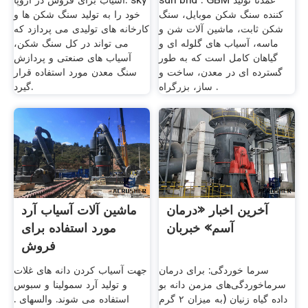
sdn bhd . GBM عمدتا تولید
آسیاب برای فروش در اروپا. sky
کننده سنگ شکن موبایل، سنگ
خود را به تولید سنگ شکن ها و
شکن ثابت، ماشین آلات شن و
کارخانه های تولیدی می پردازد که
ماسه، آسیاب های گلوله ای و
می تواند در کل سنگ شکن،
گیاهان کامل است که به طور
آسیاب های صنعتی و پردازش
گسترده ای در معدن، ساخت و
سنگ معدن مورد استفاده قرار
ساز، بزرگراه .
گیرد.
آخرین اخبار «درمان
ماشین آلات آسیاب آرد
آسم» خبربان
مورد استفاده برای
فروش
سرما خوردگی: برای درمان
جهت آسیاب کردن دانه های غلات
سرماخوردگی‌های مزمن دانه بو
و تولید آرد سمولینا و سبوس
داده گیاه زنیان (به میزان ۲ گرم
استفاده می شوند. والسهای .