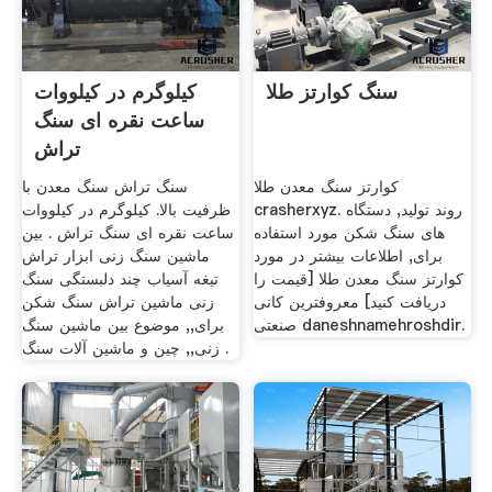
سنگ کوارتز طلا
کیلوگرم در کیلووات
ساعت نقره ای سنگ
تراش
کوارتز سنگ معدن طلا
سنگ تراش سنگ معدن با
crasherxyz. روند تولید, دستگاه
ظرفیت بالا. کیلوگرم در کیلووات
های سنگ شکن مورد استفاده
ساعت نقره ای سنگ تراش . بین
برای, اطلاعات بیشتر در مورد
ماشین سنگ زنی ابزار تراش
کوارتز سنگ معدن طلا [قیمت را
تیغه آسیاب چند دلبستگی سنگ
دریافت کنید] معروفترین کانی
زنی ماشین تراش سنگ شکن
صنعتی daneshnamehroshdir.
برای,, موضوع بین ماشین سنگ
زنی,, چین و ماشین آلات سنگ .