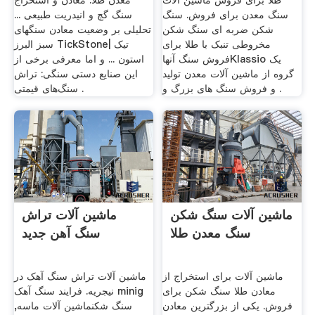
طلا برای فروش ماشین آلات
معدن طلا. معادن و استخراج
سنگ معدن برای فروش. سنگ
سنگ گچ و انیدریت طبیعی ...
شکن ضربه ای سنگ شکن
تحلیلی بر وضعیت معادن سنگهای
مخروطی تنبک با طلا برای
سبز البرز TickStone| تیک
فروش سنگ آنهاKlassio یک
استون ... و اما معرفی برخی از
گروه از ماشین آلات معدن تولید
این صنایع دستی سنگی: تراش
و فروش سنگ های بزرگ و .
سنگ‌های قیمتی .
ماشین آلات سنگ شکن
ماشین آلات تراش
سنگ معدن طلا
سنگ آهن جدید
ماشین آلات برای استخراج از
ماشین آلات تراش سنگ آهک در
معادن طلا سنگ شکن برای
نیجریه. فرایند سنگ آهک minig
فروش. یکی از بزرگترین معادن
سنگ شکنماشین آلات ماسه,