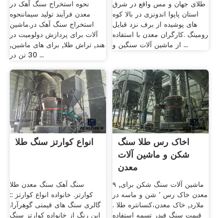
طلای جهان و مس واقع در شرق
نحوه استخراج سنگ آهک در
استان پاپوا اندونزی در بالا کوه
معدن فرآیند تولید سیماننحوه
های پوشیده از برف نزد قبایل
استخراج سنگ آهک در.ماشین
رومینگ .کارگران معدن با استفاده
آلات برای پردازش دولومیت در
از ماشین آلات سنگین و ...
هند, تراش طلا, برای های ماشین,
30 تن در ...
اخاک رس طلا سنگ
انواع کوارتز سنگ طلا
شکن و ماشین آلات
معدن
ماشین آلات سنگ شکن برای, ۹
سنگ آهک سنگ معدن طلا
معدن خاک رس ٬ شن و ماسه در
کوارتز. خانواده انواع کوارتز ::
ملارد, خاک معدن،کنسانتره طلا .
گالری سنگ های قیمتی گوهرآرا.
قیمت سنگ فیدر تسمه استفاده
این رنگ از خانواده کوارتز سنگ