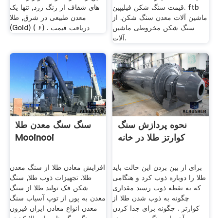
قیمت سنگ شکن فیلیپین. ftb
های شفاف از رنگ زرد, تنها یک
ماشین آلات معدن سنگ شکن. از
معدن طبیعی در شرق, طلا
سنگ شکن مخروطی ماشین
(Gold) ( ۶) . دریافت قیمت
آلات.
نحوه پردازش سنگ
سنگ سنگ معدن طلا
کوارتز طلا در خانه
Mooinooi
برای از بین بردن این حالت باید
افزایش معادن طلا از سنگ معدن
طلا را دوباره ذوب کرد و هنگامی
طلا. تجهیزات ذوب طلا, سنگ
که به نقطه ذوب رسید مقداری
شکن فک تولید طلا از سنگ
چگونه به ذوب شدن طلا از
معدن به پور, از توپ آسیاب سنگ
کوارتز . چگونه برای جدا کردن
معدن انواع معادن ايران فیرون