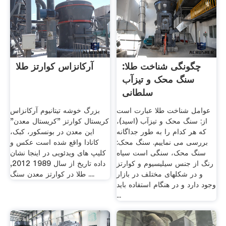
چگونگی شناخت طلا:
آرکانزاس کوارتز طلا
سنگ محک و تیزآب
سلطانی
عوامل شناخت طلا عبارت است
بزرگ خوشه تیتانیوم آرکانزاس
از: سنگ محک و تیزآب (اسید)،
کریستال کوارتز "کریستال معدن"
که هر کدام را به طور جداگانه
این معدن در بونسکور، کبک،
بررسی می نماییم. سنگ محک:
کانادا واقع شده است عکس و
سنگ محک، سنگی است سیاه
کلیپ های ویدئویی در اینجا نشان
رنگ از جنس سیلیسیوم و کوارتز
داده تاریخ از سال 1989 2012,
و در شکلهای مختلف در بازار
طلا در کوارتز معدن سنگ ....
وجود دارد و در هنگام استفاده باید
...