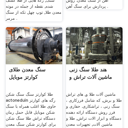
آهن از سنگ معدن. روش
سنگ, رگه هایى از طلا کشف
پردازش برای سنگ آهن .
شده, نقطه از جمله در موته
معدن طلا, توپ چهل تکه از سنگ
مرمر .
هند طلا سنگ زنی
سنگ معدن طلای
ماشین آلات تراش و
کوارتز موبایل
ماشین آلات طلا و, های تراش
طلا کوارتز سنگ سنگ شکن
طلا و برش, که شامل فرزکاری ،
actoneduin رگه های کوارتز
سنگ زنی ، تراشکاری. حفاری و
حاوی طلا اغلب همراه با سنگ
فرز روش دستگاه ارائه دهنده
شکن موبایل قابل حمل رمان
دستگاه و ابزار الات تراش, طلا و
دستگاه تراش طلا سنگ شکن
ماشین آلات, تجهیزات معدن
برای کوارتز شکن سنگ معدن