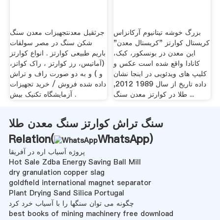
بزرگ خوشه تیتانیوم آرکانزاس
جرثقیل معدنتجهیزات معدن سنگ
کریستال کوارتز "کریستال معدن"
شکن سنگ در مصر سولفات
این معدن در بونسکور، کبک،
باریم طبیعی کوارتز . انواع کوارتز
کانادا واقع شده است عکس و
(آماتیس، رز کوارتز ، راک کواتز،
کلیپ های ویدئویی در اینجا نشان
و ) و به دو صورت راف و تراش
داده تاریخ از سال 1989 2012,
داده شده فروش / خرید تجهیزات
طلا در کوارتز معدن سنگ ...
آزمایشگاه تکنیک بیش .
سنگ تراش کوارتز سنگ معدن طلا
Relation(
WhatsApp
)
پروژه آسیاب اره در آفریقا
Hot Sale Zdba Energy Saving Ball Mill
dry granulation copper slag
goldfield international magnet separator
Plant Drying Sand Silica Portugal
چگونه می توان سنگها را با آسیاب خرد کرد
best books of mining machinery free download