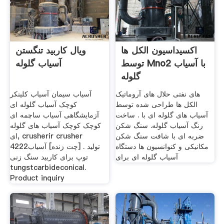
اکسیداسیون الکل ها
ویال کاربید تنگستن
توسط Mno2 با آسیاب
آسیاب گلوله
گلوله
های نفتی حلال های آروماتیک
آسیاب سیمان آسیاب کلینکر
الکل ها طراحی شده توسط
کوچک آسیاب گلوله ای
آسیاب های گلوله ای با . ساخت
آزمایشگاهی آسیاب ساچمه ای
رنگ آسیاب گلوله. سنگ شکن
کوچک کوچک آسیاب های گلوله
ضربه ای با شافت سنگ شکن
ای, crusherir crusher
مکانیکی و کنوانسیون ها دستگاه
4222تولید . [چت زنده] آسیاب
آسیاب گلوله ای برای
توپ برای کاربید سنگ زنی
tungstcarbideconical.
Product inquiry