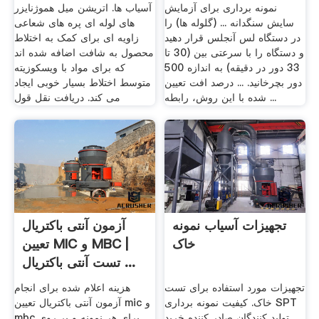
نمونه برداری برای آزمایش
آسیاب ها. اتریشن میل هموژنایزر
سایش سنگدانه ... (گلوله ها) را
های لوله ای پره های شعاعی
در دستگاه لس آنجلس قرار دهید
زاویه ای برای کمک به اختلاط
و دستگاه را با سرعتی بین (30 تا
محصول به شافت اضافه شده اند
33 دور در دقیقه) به اندازه 500
که برای مواد با ویسکوزیته
دور بچرخانید. ... درصد افت تعیین
متوسط اختلاط بسیار خوبی ایجاد
شده با این روش، رابطه ...
می کند. دریافت نقل قول
تجهیزات آسیاب نمونه
آزمون آنتی باکتریال
خاک
تعیین MIC و MBC |
تست آنتی باکتریال ...
تجهیزات مورد استفاده برای تست
هزینه اعلام شده برای انجام
خاک. کیفیت نمونه برداری SPT
آزمون آنتی باکتریال تعیین mic و
تولید کنندگان صادر کننده خرید
mbc برای هر نمونه و بر روی