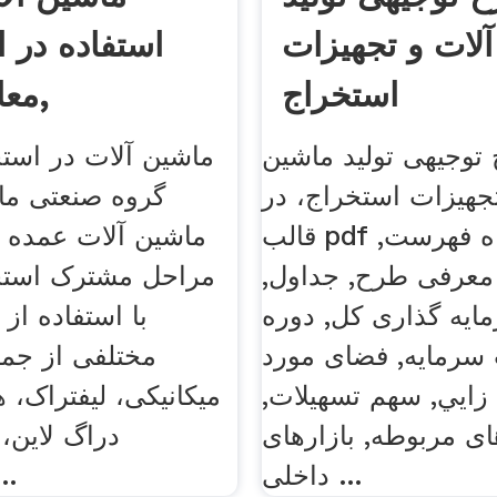
لات و تجهیزات
استفاده در 
استخراج
معادن روی,
 توجیهی تولید ماشین
ماشین آلات در است
تجهیزات استخراج، در
گروه صنعتی ما
قالب pdf به همراه فهرست,
ماشین آلات عمده 
معرفی طرح, جداول,
مراحل مشترک استخ
ايه گذاری كل, دوره
با استفاده از
سرمايه, فضای مورد
مختلفی از جمله
 زايي, سهم تسهيلات,
میکانیکی، لیفتراک، 
ای مربوطه, بازارهای
دراگ لاین،
داخلی ...
هیدرولی