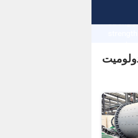
manufacturer Gr
strong p
تخراج ماشین
supplier create the value and bring va
to all o