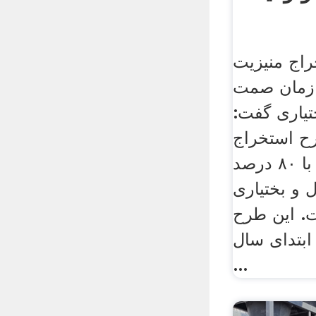
اج منیزیت
ازمان صمت
تیاری گفت:
رح استخراج
منیزیت از دولومیت با ۸۰ درصد
 و بختیاری
. این طرح
 ابتدای سال
...