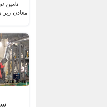
تامین ت
معادن زیر ز