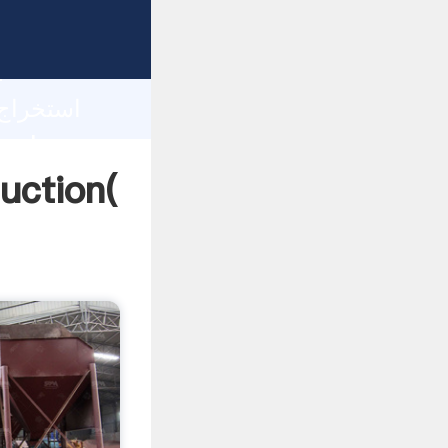
h
استخراج ماشین آلات دو