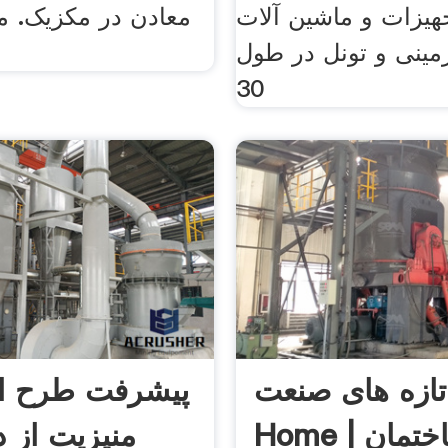
جهیزات و ماشین آلات
معادن در مکزیک. م
مینی و تونل در طول
30
‫تازه های صنعت
پیشرفت طرح ا
ساختمان Home |
منیزیت از 