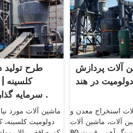
ن آلات پردازش
طرح تولید د
ولومیت در هند
کلسینه |
سرمایه گذاری، تهیه .
ات استخراج معدن و
ماشین آلات مورد نیاز
ن آلات. ماشین آلات
دولومیت کلسینه. 
پردازش سنگ آهن . قیمت 80
کوره افقی بالابرمواد 