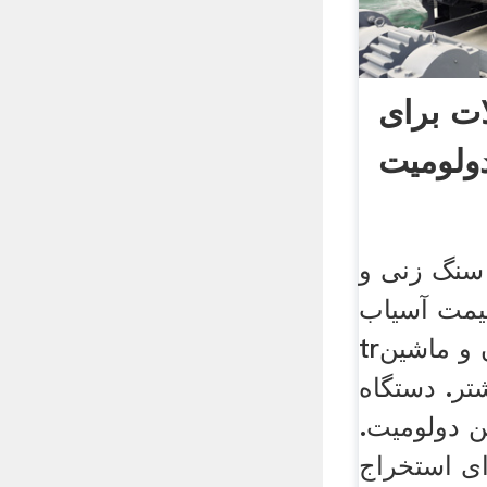
ات برای
ولومیت
 سنگ زنی و
یمت آسیاب
trچکش در,سنگ معدن و ماشین
تر. دستگاه
 دولومیت.
ای استخراج