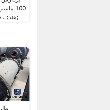
100 ما
هند; . فرایند معدن دولومیت;
طرح