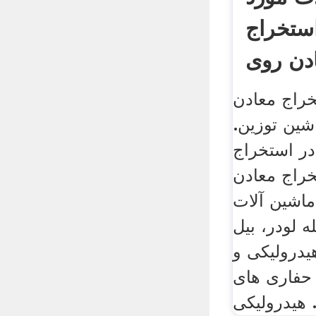
استخراج
خراج معادن
شین توزین.
در استخراج
راج معادن
 ماشین آلات
 لودر، بیل
هیدرولیکی و
 حفاری های
کی ...