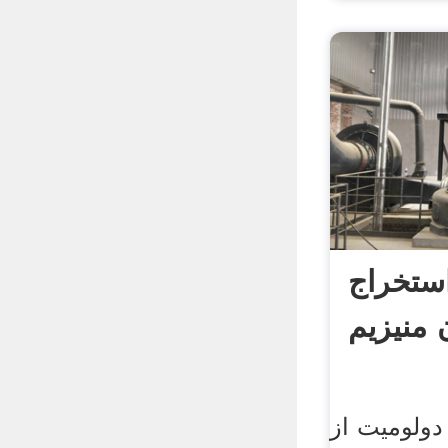
ستخراج
منیزیم
ولومیت از