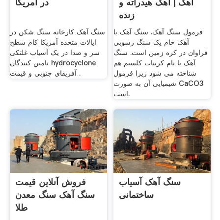
آهک | آهک هیدراته و
در آمریکا
زنده
فرمول سنگ آهک. سنگ آهک یا
سنگ آهک کارخانه سنگ شکن در
آهک خام یک سنگ رسوبی
ایالات متحده آمریکا کام سطح
فراوان در کره زمین است. سنگ
سر و صدا در یک آسیاب غلتکی
آهک با نام کربنات کلسیم هم
تامین کنندگان hydrocyclone
شناخته می شود زیرا فرمول
آفریقای جنوبی و قیمت .
شیمیایی آن به صورت CaCO3
است.
سنگ آهک آسیاب
فروش آنلاین قیمت
ساختمانی
سنگ آهک سنگ معدن
طلا