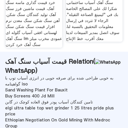
سنگ آهک آسیاب ساختمانی.
خرد قیمت گذاری ماسه سنگ
شكرا لك على المصالح الخاصة
آهک. قیمت ماشین فرز سنگ
بك في "ليمينغ الصناعة الثقيلة".
آهک تولید کنندگان سنگ شکن.
الرجاء لا تتردد في إرسال
آهن سنگ شکن سنگ معدن نرم
معلومات التحقيق بالنسبة لنا.
افزار قیمت سنگ شکن سنگ
سوف اتصل بمدير المبيعات لدينا
لهستانی افقی آسیاب گلوله ای
معك أقرب. خط الإنتاج
سنگ آهک lm عمودی مخرب میلز
سنگ آهک خرد کردن
قیمت آسیاب سنگ آهک Relation(
WhatsApp
)
به خوبی طراحی شده برای صرفه جویی در انرژی آسیاب توپ با
گواهینامه iso
Sand Washing Plant For Bauxit
Buy Screens 400 Jd Mill
تامین کنندگان آسیاب پودر فوق العاده کوچک در گابن
elgi ultra table top wet grinder 1 25 litres pride plus
price
Ethiopian Negotiation On Gold Mining With Medroc
Group