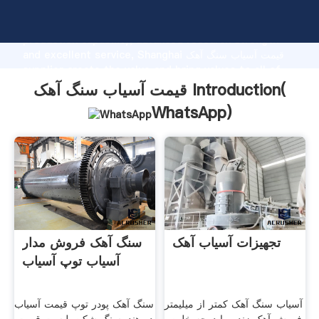
قیمت آسیاب سنگ آهک manufacturer Grasping strong
production capability, advanced research strength
and excellent service, Shanghai قیمت آسیاب سنگ آهک
supplier create the value and bring values to all of
customers.
قیمت آسیاب سنگ آهک Introduction(
WhatsApp
)
تجهیزات آسیاب آهک
سنگ آهک فروش مدار
آسیاب توپ آسیاب
آسیاب سنگ آهک کمتر از میلیمتر
سنگ آهک پودر توپ قیمت آسیاب