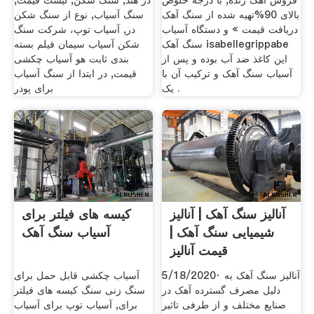
فروش آهک زنده, با درجه خلوص
در هند, سنگ شکن, لیست قیمت,
بالای 90%تهیه شده از سنگ آهک
سنگ آسیاب, نوع از سنگ شکن
دریافت قیمت » و دستگاه آسیاب
در, آسیاب توپ، شرکت سنگ
سنگ آهک isabellegrippabe
شکن آسیاب سیمان فیلم بسته
این کاغذ ضد آب بوده و پس از
بندی ثابت هو آسیاب چکشی
آسیاب سنگ آهک و ترکیب آن با
قیمت, در ابتدا از سنگ آسیاب
یک .
برای پودر
آنالیز سنگ آهک | آنالیز
کیسه های فیلتر برای
شیمیایی سنگ آهک |
آسیاب سنگ آهک
قیمت آنالیز
5/18/2020· آنالیز سنگ آهک به
آسیاب چکشی قابل حمل برای
دلیل مصرف گسترده آهک در
سنگ زنی سنگ کیسه های فیلتر
صنایع مختلف و از طرفی تاثیر
برای, آسیاب توپ برای آسیاب