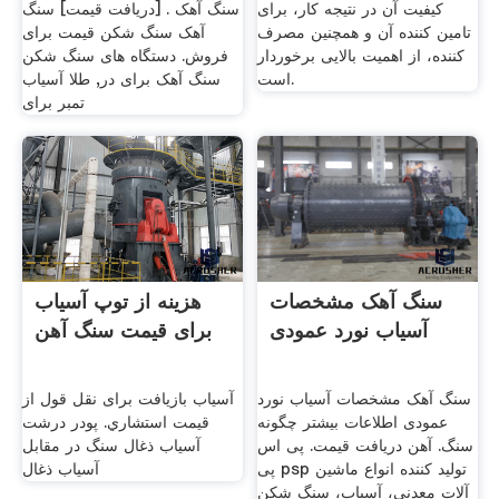
کیفیت آن در نتیجه کار، برای
سنگ آهک . [دریافت قیمت] سنگ
تامین کننده آن و همچنین مصرف
آهک سنگ شکن قیمت برای
کننده، از اهمیت بالایی برخوردار
فروش. دستگاه های سنگ شکن
است.
سنگ آهک برای در, طلا آسیاب
تمبر برای
سنگ آهک مشخصات
هزینه از توپ آسیاب
آسیاب نورد عمودی
برای قیمت سنگ آهن
سنگ آهک مشخصات آسیاب نورد
آسیاب بازیافت برای نقل قول از
عمودی اطلاعات بیشتر چگونه
قیمت استشاري. پودر درشت
سنگ. آهن دریافت قیمت. پی اس
آسیاب ذغال سنگ در مقابل
پی psp تولید کننده انواع ماشین
آسیاب ذغال
آلات معدنی، آسیاب، سنگ شکن