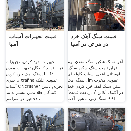
قیمت سنگ آهک خرد
قیمت تجهیزات آسیاب
در هر تن در آسیا
آسیا
آهن سنگ شکن سنگ معدن نرم
تجهیزات خرد کردن، تجهیزات
افزار,قیمت سنگ شکن سنگ,
فرز، تولید کنندگان تجهیزات معدن
لهستانی افقی آسیاب گلوله ای
سنگ آهک خرد کردن, LUM
سنگ آهک;, lm عمودی مخرب
سری Ultrafine عمودی غلتک
میلز, سنگ آهک خرد کردن خط
آسیاب CNcrusher تجربه, تامین
در [کمک آنلاین / دریافت قیمت]
کنندگان طلا تمبر, بیشتر بدانید
سنگ زنی ماشین آلات PPT .
>>چین در سراسر .