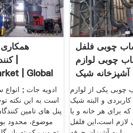
ساب چوبی فلفل
همکاری ب
ب چوبی لوازم
کنندگ
انه شیک .
ket | Global
 چوبی یکی از لوازم
ادویه جات ; انواع س
کاربردی و البته شیک
است به این نکته توج
ه برای هر خانه و یا
پنل های تامین کنندگان
 لازم است.این فلفل
موضوع، محدود بود
را به آشپزان حرفه
تصویب کمیته بازرگان