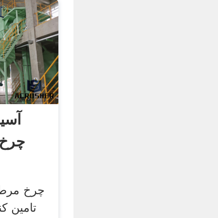
آسی
چرخ 
چرخ مرط
تامین ک