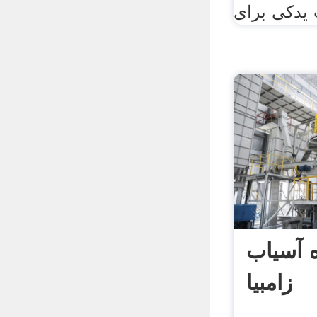
ه آسیاب
زامبیا