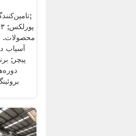
تامین‌کنند
محصولات. ق
آسیاب د
پیچر; برن
دوره‌ه
بروئینگ