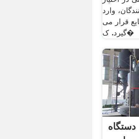
ندگان، وارد
یع قرار می
گیرد. ک�
 دستگاه