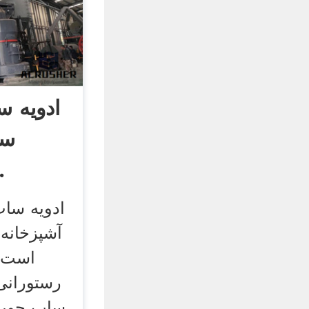
ادویه 
سا
آشپزخ
ادویه ساب
آشپزخانه 
است ک
رستورانی
ساب چوبی 