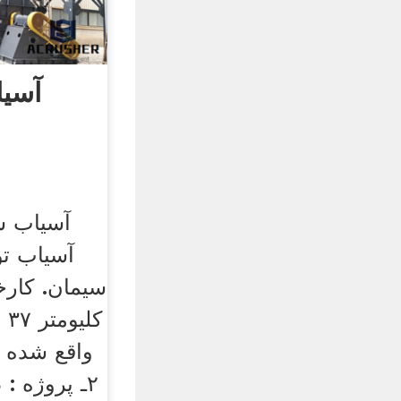
آسیا
آسیاب س
آسیاب تو
سیمان. کارخ
کل
واقع شده 
۲ـ پروژه 