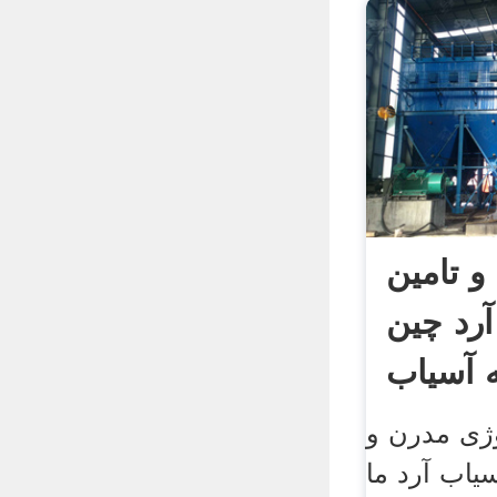
 و تامین
آرد چین
وژی مدرن و
یاب آرد ما