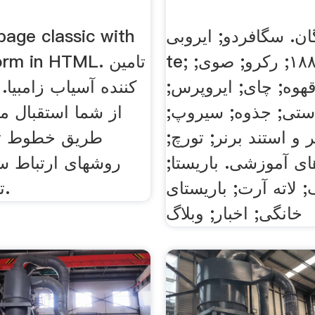
گان. سگافردو; ایروبی;
page classic with
te; پورلکس; ۱۸۸۳; رکرو; صوی;
act form in HTML
هوه; چای; ایروپرس;
کننده آسیاب زامبیا.
ستی; جذوه; سیروپ;
از شما استقبال می
ر و استند برنر; تورچ;
طریق خطوط تل
ای آموزشی. باریستا;
روشهای ارتباط سری
; لاته آرت; باریستای
تماس بگیرید.
خانگی; اخبار; وبلاگ