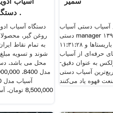
سمیر
آسیاب ادوی
دستگاه روغن .
 آسیاب دستی آسیاب
دستگاه آسیاب ادوی
دستی manager ۱۳۹۶/۳/۸
روغن گیر. محصولا
۱۱:۳۱:۲۸ بسیاری از باریستاها و
به تمام نقاط ایرا
های حرفه‌­ای از آسیاب
شوند و تسویه مبلغ
دستی پورلکس به عنوان دقیق‌­
محل می باشد. دست
یع‌­ترین آسیاب دستی
8,500,000 توم