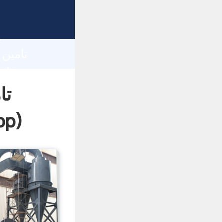
h
تا
pp
)