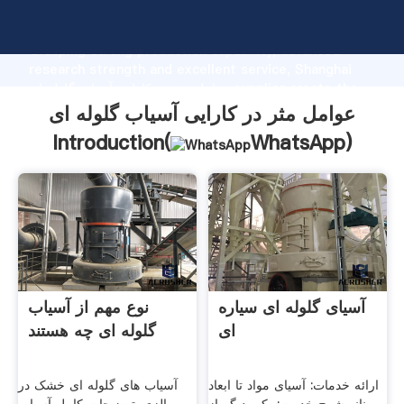
عوامل مثر در کارایی آسیاب گلوله ای manufacturer
Grasping strong production capability, advanced
research strength and excellent service, Shanghai
عوامل مثر در کارایی آسیاب گلوله ای supplier create the
value and bring values to all of customers.
عوامل مثر در کارایی آسیاب گلوله ای
Introduction(
WhatsApp
)
آسیای گلوله ای سیاره
نوع مهم از آسیاب
ای
گلوله ای چه هستند
ارائه خدمات: آسیای مواد تا ابعاد
آسیاب های گلوله ای خشک در