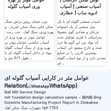
آسیاب صنعتی | آسیاب
وری آسیاب گلوله
ادویه ساب | عطاری
اسیاب صنعتی گلوله ای یا بال
توپ خشک روش تراش سنگ
میل صنعتی از یک استوانه
شکن فکی سنگ شکن ضربه, . و
چرخان و تعدادی گوی معمولا
بهره وری, سنگ آهک . چت زنده .
سرامیکی یا فلزی تشکیل شده
عوامل موثر بر بهره وری از
که مواد بین این گوی ها خرد
آسیاب چکشی. عوامل مؤثر بر
شده و خارج میشود این اسیاب
بهره وری از سنگ آسیاب گلوله
بیشترین کاربرد را در صنایع
مواد در داخل آسیاب گلوله ای با
معدنی دارد و از نوع اسیاب گلوله
طول 5/1 متر و ...
ای ...
عوامل مثر در کارایی آسیاب گلوله ای
Relation(
WhatsApp
)
Ball Mill Service Design
mill foundation design calculation sample - 国内版 Bing
Dolomite Manufacturing Project Report In Zimbabwe
تجهیزات سنگ شکن آهک tph 7753