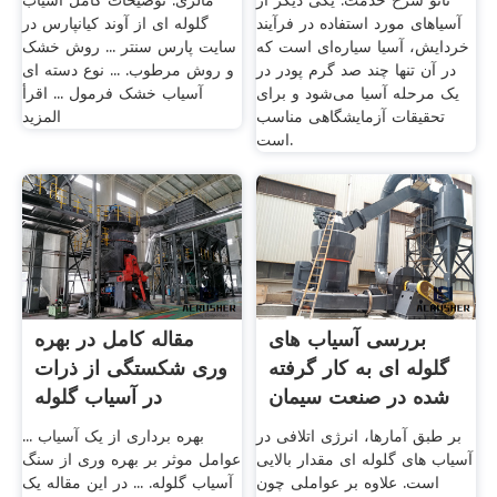
نانو شرح خدمت: یکی دیگر از
مالزی. توضیحات کامل آسیاب
آسیاهای مورد استفاده در فرآیند
گلوله ای از آوند کیانپارس در
خردایش، آسیا سیاره‌ای است که
سایت پارس سنتر ... روش خشک
در آن تنها چند صد گرم پودر در
و روش مرطوب. ... نوع دسته ای
یک مرحله آسیا می‌شود و برای
آسیاب خشک فرمول ... اقرأ
تحقیقات آزمایشگاهی مناسب
المزيد
است.
بررسی آسیاب های
مقاله کامل در بهره
گلوله ای به کار گرفته
وری شکستگی از ذرات
شده در صنعت سیمان
در آسیاب گلوله
و ...
بر طبق آمارها، انرژی اتلافی در
بهره برداری از یک آسیاب ...
آسیاب های گلوله ای مقدار بالایی
عوامل موثر بر بهره وری از سنگ
است. علاوه بر عواملی چون
آسیاب گلوله. ... در این مقاله یک