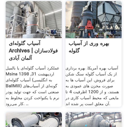
بهره وری از آسیاب
آسیاب گلوله‌ای
گلوله
Archives | فولادسازان
آلمان آبادی
آسیاب بهره آمریکا. بهره برداری
عملکرد آسیاب گلوله‌ای یا بالمیل
از یک آسیاب گلوله سنگ شکن
Msina اردیبهشت 31, 1398
برای فروش. این آسیاب ها به
آسیاب گلوله‌ای (به انگلیسی
صورت مخزن های عمودی به
BallMill) گونه‌ای از آسیاب‌های
ظرفیت 4 تاl 1200 هستند، و از
صنعتی است که جهت تولید پودر
مایعی که محیط آسیاب کاری در
نرم یا یکنواخت کردن مخلوط به
آن معلق است پر شده اند.
کار می‌رود. ...