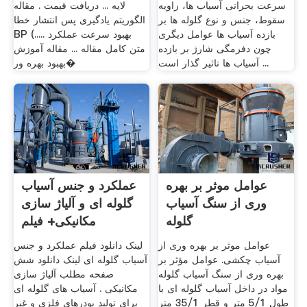
سرعت بحرانی آسیاب ها، زاویه
لایه ... دریافت قیمت . مقاله
سقوط، جنس و نوع گلوله ها بر
الگوریتم یادگیری پس انتشار خطا
بازده آسیاب ها عوامل دیگری
BP (بهبود سرعت عملکرد .....
چون دفرمگی شارژ بر بازده
متن کامل مقاله ... مقاله آموزش
آسیاب ها تاثیر گذار است ...
بهبود بهره ور�
عوامل موثر بر بهره
عملکرد و جنس آسیاب
وری از سنگ آسیاب
گلوله ای و آلیاژ سازی
گلوله
مکانیکی+ فیلم
عوامل موثر بر بهره وری از
لینک دانلود فیلم عملکرد و جنس
آسیاب چکشی. عوامل مؤثر بر
آسیاب گلوله ای لینک دانلود شش
بهره وری از سنگ آسیاب گلوله
صفحه مطلب آلیاژ سازی
مواد در داخل آسیاب گلوله ای با
مکانیکی . آسیاب های گلوله ای
طول 5/1 متر و قطر 35/1 متر
برای تولید پودرهای فلزی و غیر