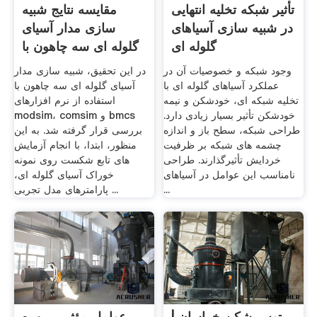
تأثیر شبکه تخلیه انتهایی
مقایسه نتایج شبیه
در شبیه سازی آسیاهای
سازی مدار آسیای
گلوله ای
گلوله ای سه چاهون با
نرم ...
وجود شبکه و خصوصیات آن در
در این تحقیق، شبیه سازی مدار
عملکرد آسیاهای گلوله ای با
آسیای گلوله ای سه چاهون با
تخلیه شبکه ای، خودشکن و نیمه
استفاده از نرم افزارهای
خودشکن تأثیر بسیار زیادی دارد.
modsim، comsim و bmcs
طراحی شبکه، سطح باز و اندازه
بررسی قرار گرفته شد. به این
چشمه های شبکه بر ظرفیت
منظور، ابتدا، با انجام آزمایش
خردایش تأثیرگذارند. طراحی
های تابع شکست روی نمونه
نامناسب این عوامل در آسیاهای
خوراک آسیای گلوله ای،
...
پارامترهای مدل تجربی ...
توس شکن خراسان |
عوامل مؤثر بر بهره