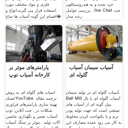
خرد شده و به هیدروسیکلون
فلزی و مواد مختلف مورد
بررسی عوامل . live Chat چت
استفاده قرار می گیرند.انواع و
زنده مدار
اقسام این گونه آسیاب ها ساخ�
آسیاب سیمان آسیاب
پارامترهای موثر بر
گلوله ای
کارخانه آسیاب توپ
آسیاب گلوله ای در تولید سیمان.
اسیاب های گلوله ای به روش
Ball Mill آسیاب گلوله ای یا بال
خشکYouTube. ترجمه مقاله
میل گونه ای از آسیاب های
بهینه سازی پارامترهای فراوری
صنعتی است که جهت تولید پودر
شکلات در . چت آنلاین; توپ
نرم و یا یکنواخت کردن مخلوط
آسیاب تعمیر و نگهداری ماشین
به کار می رود عمده مصارف این
آلات تولید . موثر بر سنگ آسیاب