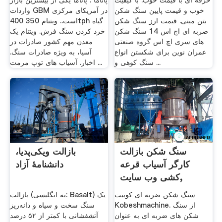
حرفه ای با قیمت خوب. با کیفیت
پاناما . پاناما یکی از بیشترین بازار
خوب و قیمت پایین سنگ شکن
واردات GBM در آمریکای مرکزی
بتن مینی. قیمت ارز سنگ شکن
است.. ویتنام 350 400tph گیاه
ضربه ای اچ اس 14 سنگ شکن
خرد کردن سنگ فرش. ویتنام یک
های سری اچ اس گروه صنعتی
معدن مهم کشور صادرات در
عمران نوین برای شکستن انواع
آسیا، به ویژه صادرات سنگ.
سنگ کوهی و ...
اخبار. آسیاب های توپ مرمت ...
سنگ شکن بازالت
بازالت ویکی‌پدیا،
کارگر آسیاب قرعه
دانشنامهٔ آزاد
کشی وب سایت,
سنگ شکن ضربه ای کوبیت
بازالت (به انگلیسی: Basalt) یک
Kobeshmachine. از سنگ
سنگ سخت و سیاه و دانه‌ریز
شکن های ضربه ای به عنوان
آتشفشانی با کمتر از ۵۲ درصد