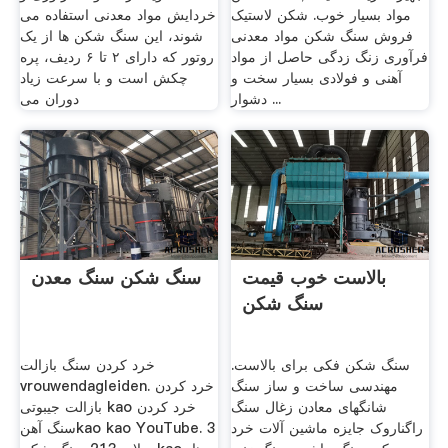
مواد بسیار خوب. شکن لاستیک
خردایش مواد معدنی استفاده می
فروش سنگ شکن مواد معدنی
شوند، این سنگ شکن ها از یک
فرآوری زنگ زدگی حاصل از مواد
روتور که دارای ۲ تا ۶ ردیف، پره
آهنی و فولادی بسیار سخت و
چکش است و با سرعت زیاد
دشوار ...
دوران می
بالاست خوب قیمت
سنگ شکن سنگ معدن
سنگ شکن
سنگ شکن فکی برای بالاست.
خرد کردن سنگ بازالت
مهندسی ساخت و ساز سنگ
vrouwendagleiden. خرد کردن
شانگهای معادن زغال سنگ
بازالت جیبوتی kao خرد کردن
راگناروک جایزه ماشین آلات خرد
سنگ آهنkao kao YouTube. 3