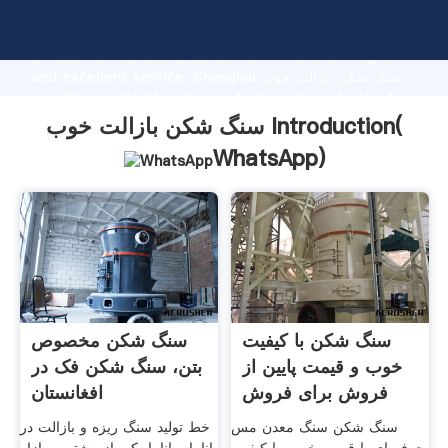
سنگ شکن بازالت خوب manufacturer Grasping strong
production capability, advanced research strength
and excellent service, Shanghai سنگ شکن بازالت خوب
supplier create the value and bring values to all of
customers.
سنگ شکن بازالت خوب Introduction(
WhatsApp
)
سنگ شکن با کیفیت
سنگ شکن مخصوص
خوب و قیمت پایین از
بتن، سنگ شکن فک در
فروش برای فروش
افغانستان
چین
سنگ شکن سنگ معدن مس
خط تولید سنگ ریزه و بازالت در