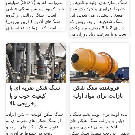
سنگ شکن های اولیه و ثانویه در
سیلیس (SiO ۲) می‌باشد که به
خطوط فراوری و خردایش مواد
علت کمبود سیلیس سنگی قلیایی
معدنی استفاده می شوند، این
است.. سنگ بازالت، از گروه
سنگ شکن ها از یک روتور که
سنگ‌های آذرین (آذرین بیرونی)
دارای 2 تا 6 ردیف، پره چکش
است که بازمانده فعالیت‌های ...
است و با سرعت زیاد دوران می
فروشنده سنگ شکن
سنگ شکن ضربه ای با
بازالت برای مواد اولیه
کیفیت خوب و با
خروجی بالا,
ماده اولیه برای تولید پشم سنگ ،
سنگ شکن کوبیت – شن ایران.
دیاباز یا بازالت سنگ شکن های
از سنگ شکن های ضربه ای به
ضربه ای عمودی سری vsi،
عنوان سنگ شکن های اولیه و
تجهیز . دریافت قیمت; سنگ شکن
ثانویه در خطوط فراوری و