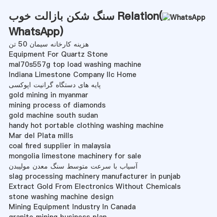
سنگ شکن بازالت خوب Relation(
WhatsApp
)
هزینه کارخانه سیمان 50 تن
Equipment For Quartz Stone
mal70s557g top load washing machine
Indiana Limestone Company Ilc Home
پایه های دستگاه گرانیت اپوکسی
gold mining in myanmar
mining process of diamonds
gold machine south sudan
handy hot portable clothing washing machine
Mar del Plata mills
coal fired supplier in malaysia
mongolia limestone machinery for sale
آسیاب با سرعت متوسط ​​سنگ معدن مولیبدن
slag processing machinery manufacturer in punjab
Extract Gold From Electronics Without Chemicals
stone washing machine design
Mining Equipment Industry In Canada
granite mining business plan