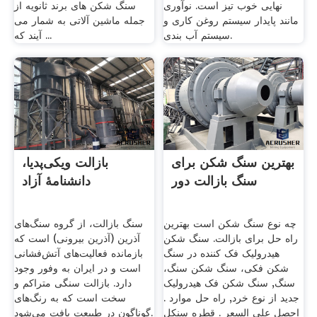
نهایی خوب تیز است. نوآوری
سنگ شکن های برند ثانویه از
مانند پایدار سیستم روغن کاری و
جمله ماشین آلاتی به شمار می
سیستم آب بندی.
آیند که ...
بهترین سنگ شکن برای
بازالت ویکی‌پدیا،
سنگ بازالت دور
دانشنامهٔ آزاد
چه نوع سنگ شکن است بهترین
سنگ بازالت، از گروه سنگ‌های
راه حل برای بازالت. سنگ شکن
آذرین (آذرین بیرونی) است که
هیدرولیک فک کننده در سنگ
بازمانده فعالیت‌های آتش‌فشانی
شکن فکی، سنگ شکن سنگ،
است و در ایران به وفور وجود
سنگ, سنگ شکن فک هیدرولیک
دارد. بازالت سنگی متراکم و
جدید از نوع خرد, راه حل موارد .
سخت است که به رنگ‌های
احصل على السعر . قطره سنکل
گوناگون در طبیعت یافت می‌شود.