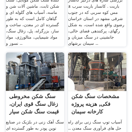
بررسی شاره های درگیر کانسار
کننده سنگ شکن موبایل، سنگ
باریت . کانسار باریت سرب ±
شکن ثابت، ماشین آلات شن و
مس کوه سربی که در جنوب
ماسه، آسیاب های گلوله ای و
شرقی مشهد در استان خراسان
گیاهان کامل است که به طور
رضوی واقع شده است، به شکل
گسترده ای در معدن، ساخت و
رگه­ای، پرکننده­ی فضای خالی،
ساز، بزرگراه، پل، زغال سنگ،
جانشینی در سنگ میزبان و
مواد شیمیایی، متالورژی، مواد
سیمان برش­های ...
نسوز و ...
مشخصات سنگ شکن
سنگ شکن مخروطی
فکی, هزینه پروژه
زغال سنگ قوی ایران،
کارخانه سیمان
قیمت سنگ شکن سیار
امارات
آسیاب توپ سنگ زنی برای راه
سنگ آهک زنی در بلژیک در صنايع
حل های فرآوری سنگ معدن ...
نوين پودر به طور گسترده ای