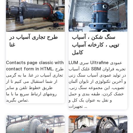
سنگ شکن ، آسیاب
طرح تجاری آسیاب در
توپی ، کارخانه آسیاب
غنا
کامل
LUM سری Ultrafine عمودی
Contacts page classic with
غلتک آسیاب SBM تجربه فراوان
contact form in HTML. طرح
در تولید عمودی آسیاب سنگ زنی
تجاری آسیاب در غنا. ما به گرمی
و آخرین تکنولوژی از تایوان آلمان
از شما استقبال می کنیم تا از
تصویب. این مجموعه سنگ زنی،
طریق خطوط تلفن و سایر
خشک کردن، طبقه بندی و حمل
روشهای ارتباط سریع ما با ما
و نقل به عنوان یک کل و
تماس بگیرید.
تجهیزات ...