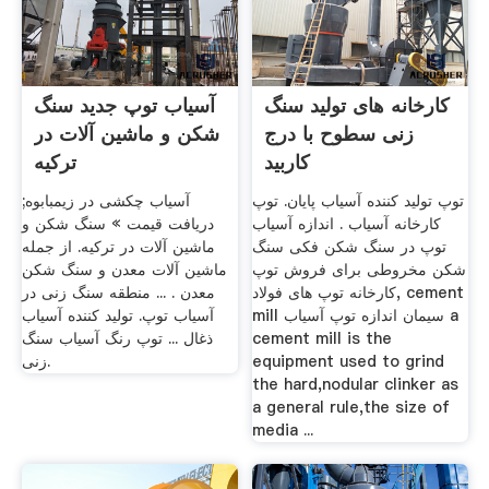
کارخانه های تولید سنگ
آسیاب توپ جدید سنگ
زنی سطوح با درج
شکن و ماشین آلات در
کاربید
ترکیه
توپ تولید کننده آسیاب پایان. توپ
آسیاب چکشی در زیمبابوه;
کارخانه آسیاب . اندازه آسیاب
دریافت قیمت » سنگ شکن و
توپ در سنگ شکن فکی سنگ
ماشین آلات در ترکیه. از جمله
شکن مخروطی برای فروش توپ
ماشین آلات معدن و سنگ شکن
کارخانه توپ های فولاد, cement
معدن . ... منطقه سنگ زنی در
mill سیمان اندازه توپ آسیاب a
آسیاب توپ. تولید کننده آسیاب
cement mill is the
ذغال ... توپ رنگ آسیاب سنگ
equipment used to grind
زنی.
the hard,nodular clinker as
a general rule,the size of
media ...