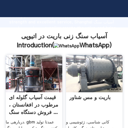
آسیاب سنگ زنی باریت در اتیوپی manufacturer Grasping
strong production capability, advanced research
strength and excellent service, Shanghai آسیاب سنگ
زنی باریت در اتیوپی supplier create the value and bring
values to all of customers.
آسیاب سنگ زنی باریت در اتیوپی
Introduction(
WhatsApp
)
باریت و مس شناور
قیمت آسیاب گلوله ای
مرطوب در افغانستان ،
فروش دستگاه سنگ ...
کانی شناسی، ژئوشیمی و
دربارهی ما. gbm عمدتا تولید