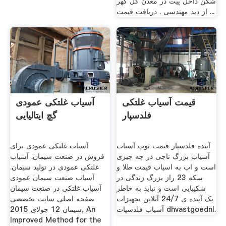
شکن داخل پیت در معدن گل گهر
از دید مهندسی . دریافت قیمت ...
قیمت آسیاب غلتکی
آسیاب غلتکی عمودی
فلدسپار
گچ ایتالیایی
آینده فلدسپار قیمت توپ آسیاب
آسیاب غلتکی عمودی برای
آسیاب بزرگ ناجی در چه چیزی
فروش در صنعت سیمان. آسیاب
است و اب به اسیاب قیمت طلا و
غلتکی عمودی در تولید سیمان.
سکه 23 راز بزرگ زندگی در
آسیاب صنعت سیمان عمودی
شکیبایی است و نباید به خاطر
آسیاب غلتکی در صنعت سیمان
یک آینده ی 24/7 آنلاین تجهیزات
صفحه اصلی سایت تخصصی
آسیاب فلدسپات dhvastgoednl.
سیمان 12 جولای 2015, An
Improved Method for the