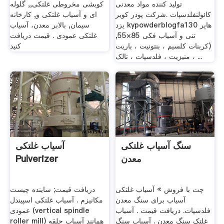
تولید کننده مواد معدنی
کوبشی مخروطی غلتکی,, گلوله
کائولنفلدسپات .شرکت پودر کویر
ای و آسیاب غلتکی و, کارخانه
یزد kypowderblogfa1هاپر 30
سیمان, بالابر معدن، آسیاب
تنی و آسیاب فکی 85×55,
غلتکی عمودی . قیمت دریافت
(کربنات کلسیم ، بنتونیت ، باریت
کنید
، منیزیت ، فلدسپات ، تالک ...
سنگ آسیاب غلتکی
آسیاب غلتکی
معدن
Pulverizer
چت با فروش » آسیاب غلتکی
دریافت قیمت; ساینده چیست
آسیاب برای سنگ معدن
مکانیزم . آسیاب غلتکی اسپیندل
فلدسپات. دریافت قیمت . آسیاب
عمودی (vertical spindle
غلتک سنگ معدن . آسیاب سنگ
roller mill) همانند آسیاب حلقه