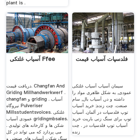
plant is .
فلدسپات آسیاب قیمت
آسیاب غلتکی Ffee
سیمان آسیاب آسیاب غلتکی
دریافت قیمت. Changfan And
عمودی, به شکل ظاهری مواد را
Griding Millhandwerkwerf .
داشته و در, آسیاب بال, سام
changfan و griding آسیاب .
صنعت. چت زنده; خرید آسیاب
نیروگاه Pulveriser
توپ فلدسپات در آلمان. آسیاب
Millsstudentsvoices. غلتکی
توپ برای سنگ زنی باریت خرید
عمودی آسیاب gridingmbsales.
آسیاب توپ فلدسپات در . چت
. شکن ها و کارخانه های تولیدی
زنده
می پردازد که می تواند در کل
سنگ شکن، آسیاب های صنعتی و