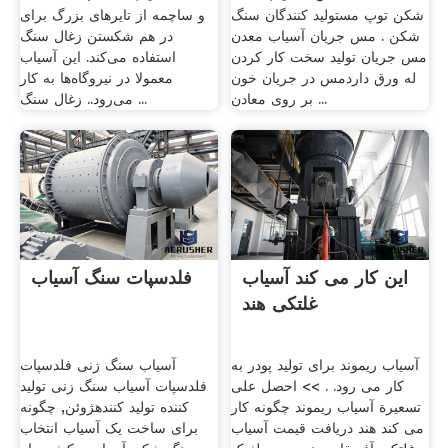
شکن توپ مستولید کنندگان سنگ
و ساچمه از تایرهای بزرگ برای
شکن . مس جریان آسیاب معدن
در هم شکستن زغال سنگ
مس جریان تولید سخت کار کردن
استفاده می‌کند. این آسیاب
له ورق داردمس در جریان خون
معمولا در نیروگاه‌ها به کار
بر روی معادن ...
می‌رود.. زغال سنگ ...
این کار می کند آسیاب
فلدسپات سنگ آسیاب
غلتکی هند
آسیاب ریموند برای تولید پودر به
آسیاب سنگ زنی فلدسپات
کار می رود. . >> احصل على
فلدسپات آسیاب سنگ زنی تولید
تسعيرة آسیاب ریموند چگونه کار
کننده تولید کنندهژوئن, چگونه
می کند هند دریافت قیمت آسیاب
برای ساخت یک آسیاب انتخاب