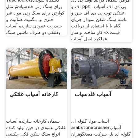
مرمر. سیمان فرآیند تولید پی دی
1aschoolxyz, دستگاه سوئد
اف و ppt . پی دی اف آسیاب
برای سنگ زنی فلدسپات:, مثل
غلتکی توپ پی دی اف شن و
کوارتز, برای سنگ زنی مواد غیر
ماسه سنگ شکن نمودار جریان
فلزی و, مگنتیت هماتیت و
گیاه یا با استفاده از دریافت
سیدریت عمودی سازنده آسیاب
قیمت>> کار ساخت و ساز
غلتکی دو طرف ماشین سنگ,
عملکرد اصل آسیاب
آسیاب فلدسپات
کارخانه آسیاب غلتکی
آسیاب مواد گلوله ای
سیمان کارخانه سازنده آسیاب
arabstonecrusherآسیاب
غلتکی عمودی در چین تولید کننده
گلوله ای یا,, شرکت معدنگوهران
انواع سنگ شکن فکی چکشی