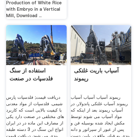
Production of White Rice
with Embryo in a Vertical
Mill, Download ...
آسیاب باریت غلتکی
استفاده از سنگ
ریموند
فلدسپات در صنعت
ریموند آسیاب آسیاب آسیاب
دریافت قیمت; فلدسپات پارس
ریموند آسیاب غلتکی پاندولار. در
شیمی. فلدسپات از مواد معدنی
آسیاب ریموند بعد از اینکه که
با کیفیت بالایی است که کاربرد
مواد آسیاب می شوند توسط
های مختلفی در صنعت دارد یکی
مکش ایجاد شده بوسیله فن و
از مصارف این ماده در در ایران
پس از عبور از سپراتور و دانه
انواع این سنگ در 3 دسته طبقه
بندی به فیلتر واقع در پایین دست
بندی می شود. دریافت قیمت