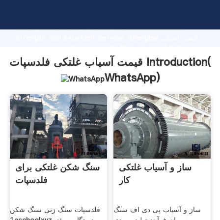
قیمت آسیاب غلتکی فلدسپات manufacturer Grasping
strong production capability, advanced research
strength and excellent service, Shanghai قیمت آسیاب
غلتکی فلدسپات supplier create the value and bring
values to all of customers.
قیمت آسیاب غلتکی فلدسپات Introduction(
WhatsApp
)
ساز و آسیاب غلتکی
سنگ شکن غلتکی برای
کار
فلدسپات
ساز و آسیاب پی دی اف سنگ
فلدسپات سنگ زنی سنگ شکن