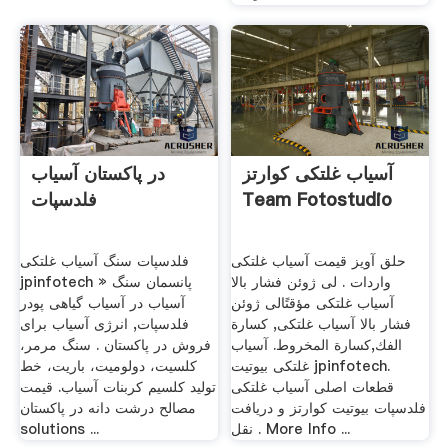
آسیاب غلتکی کوارتز
در پاکستان آسیاب
Team Fotostudio
فلدسپات
حلق آویز قیمت آسیاب غلتکی
فلدسپات سنگ آسیاب غلتکی
واردات . لی ژوئن فشار بالا
jpinfotech » پانسمان سنگ
آسیاب غلتکی مؤقتًالی ژوئن
آسیاب در آسیاب گیاهی پودر
فشار بالا آسیاب غلتکی, كسارة
فلدسپات, انرژی آسیاب برای
الفك,كسارة المخروط. آسیاب
فروش در پاکستان . سنگ مرمر،
غلتکی بیوتیت jpinfotech.
کلسیت، دولومیت، باریت، خط
قطعات اصلی آسیاب غلتکی
تولید کلسیم کربنات آسیاب. قیمت
فلدسپات بیوتیت کوارتز و دریافت
مصالح درشت دانه در پاکستان
نقل . More Info ...
solutions ...