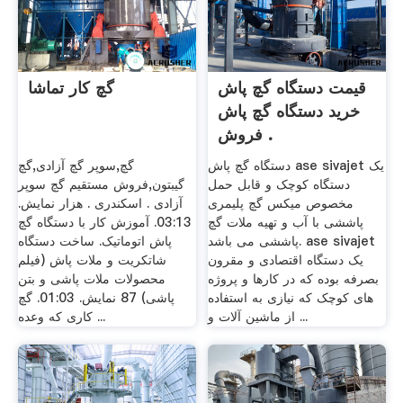
قیمت دستگاه گچ پاش
گچ کار تماشا
خرید دستگاه گچ پاش
فروش .
دستگاه گچ پاش ase sivajet یک
گچ,سوپر گچ آزادی,گچ
دستگاه کوچک و قابل حمل
گیبتون,فروش مستقیم گچ سوپر
مخصوص میکس گچ پلیمری
آزادی . اسکندری . هزار نمایش.
پاششی با آب و تهیه ملات گچ
03:13. آموزش کار با دستگاه گچ
پاششی می باشد. ase sivajet
پاش اتوماتیک. ساخت دستگاه
یک دستگاه اقتصادی و مقرون
شاتکریت و ملات پاش (فیلم
بصرفه بوده که در کارها و پروژه
محصولات ملات پاشی و بتن
های کوچک که نیازی به استفاده
پاشی) 87 نمایش. 01:03. گچ
از ماشین آلات و ...
کاری که وعده ...