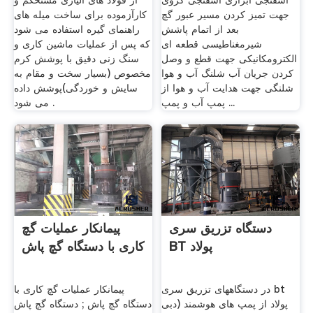
اسفنجی ابزاری اسفنجی کروی
از فولاد های آلیاژی مستحکم و
جهت تمیز کردن مسیر عبور گچ
کارآزموده برای ساخت میله های
بعد از اتمام پاشش
راهنمای گیره استفاده می شود
شیرمغناطیسی قطعه ای
که پس از عملیات ماشین کاری و
الکترومکانیکی جهت قطع و وصل
سنگ زنی دقیق با پوشش کرم
کردن جریان آب شلنگ آب و هوا
مخصوص (بسیار سخت و مقام به
شلنگی جهت هدایت آب و هوا از
سایش و خوردگی)پوشش داده
پمپ آب و پمپ ...
می شود .
دستگاه تزریق سری
پيمانكار عملیات گچ
BT پولاد
کاری با دستگاه گچ پاش
در دستگاههای تزریق سری bt
پيمانكار عملیات گچ کاری با
پولاد از پمپ های هوشمند (دبی
دستگاه گچ پاش ; دستگاه گچ پاش