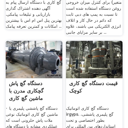
متغیر) برای کنترل میزان خروجی
گچ کاری با دستگاه ارسال پیام به
روغن دستگاه استفاده شده است
آگهی دهنده اشتراک گذاری
تا نسبت به پمپ های دبی ثابت
بازاریابی و تبلیغات پیامکی.
که دائم در حال کار و اتلاف
بهترین پنل اس ام اس با بیشترین
انرژی الکتریکی می باشند، علاوه
امکانات و کمترین تعرفه پیامک ...
بر سایر مزایای جانبی ...
قیمت دستگاه گچ کاری
دستگاه گچ پاش
کوچک
گچکاری مدرن با
ماشین گچ کاری
اتوماتیک ...
دستگاه گچ کاری اتوماتیک
· دستگاه گچ پاششی پلیمری یا
irgyps. گچ پلیمری پاششی،
ماشین گچ کاری اتوماتیک نوعی
بطور اختصاصی و تحت
ملات پاش حلزونی است که
استانداردهای بین المللی برای
عملکردی مشابه با دستگاه های