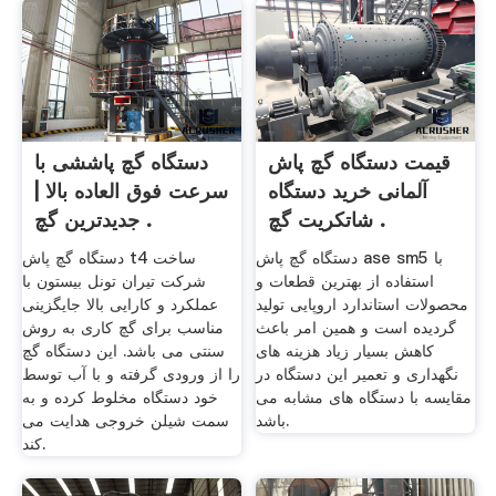
قیمت دستگاه گچ پاش
دستگاه گچ پاششی با
آلمانی خرید دستگاه
سرعت فوق العاده بالا |
شاتکریت گچ .
جدیدترین گچ .
دستگاه گچ پاش ase sm5 با
دستگاه گچ پاش t4 ساخت
استفاده از بهترین قطعات و
شرکت تیران تونل بیستون با
محصولات استاندارد اروپایی تولید
عملکرد و کارایی بالا جایگزینی
گردیده است و همین امر باعث
مناسب برای گچ کاری به روش
کاهش بسیار زیاد هزینه های
سنتی می باشد. این دستگاه گچ
نگهداری و تعمیر این دستگاه در
را از ورودی گرفته و با آب توسط
مقایسه با دستگاه های مشابه می
خود دستگاه مخلوط کرده و به
باشد.
سمت شیلن خروجی هدایت می
کند.