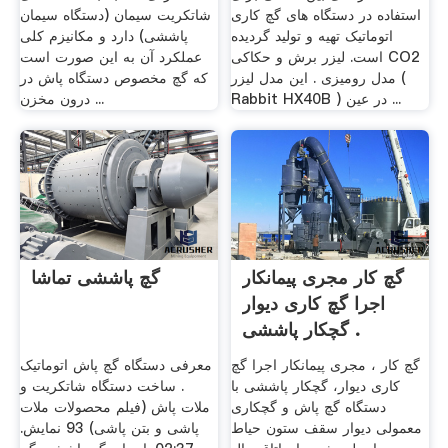
استفاده در دستگاه های گچ کاری
شاتکریت سیمان (دستگاه سیمان
اتوماتیک تهیه و تولید گردیده
پاششی) دارد و مکانیزم کلی
است. لیزر برش و حکاکی CO2
عملکرد آن به این صورت است
مدل رومیزی . این مدل لیزر (
که گچ مخصوص دستگاه پاش در
Rabbit HX40B ) در عین ...
درون مخزن ...
گچ کار مجری پیمانکار
گچ پاششی تماشا
اجرا گچ کاری دیوار
گچکار پاششی .
گچ کار ، مجری پیمانکار اجرا گچ
معرفی دستگاه گچ پاش اتوماتیک
کاری دیوار، گچکار پاششی با
. ساخت دستگاه شاتکریت و
دستگاه گچ پاش و گچکاری
ملات پاش (فیلم محصولات ملات
معمولی دیوار سقف ستون حیاط
پاشی و بتن پاشی) 93 نمایش.