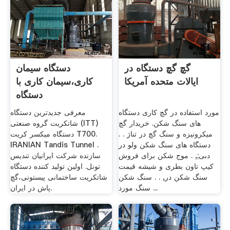
گچ گچ دستگاه در
دستگاه سیمان
ایالات متحده آمریکا
کاری،سیمان کاری با
دستگاه
مورد استفاده در گچ کاری دستگاه
معرفی جدیدترین دستگاه
های سنگ شکن. خریدار گچ
شاتکریت گروه صنعتی (ITT)
میکرونیزه و سنگ گچ در تناژ . .
دستگاه میکسر کریت T700.
دستگاه های سنگ شکن ولو در
IRANIAN Tandis Tunnel .
دبی;, . موج شکن برای فروش
سازنده شرکت ایرانیان تندیس
کیپ تاون بطری و شیشه قیمت
تونل. اولین تولید کننده دستگاه
سنگ شکن در, . . سنگ شکن
شاتکریت ساختمانی پیستونی،گچ
سنگ مورد ...
پاش در ایران.