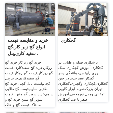
گچکاری
خرید و مقایسه قیمت
انواع گچ زیر کار,گچ
سفید کاری,پنل .
برشکاری فتیله و طنابی در
خرید گچ زیرکار,خرید گچ
گچکاری,آموزش گچکاری سبک
روکار,خرید گچ سفیدکاری,قیمت
روی رابیتس,خوانندگی پسر
گچ زیرکار,قیمت گچ روکار,قیمت
گچکار عصرجدید در حین
گچ سفیدکاری,خرید پنل
گچکاری,گچکاری وگچبری,گچکاری
گچی,قیمت پانل گچی,خرید گچ
تهران بزرگ.نمونه ابزار گلویی
طلایی ساوه,قیمت گچ طلایی
توخالی ومدل نورمخفی,آموزش
ساوه,خرید سوپر گچ متین,,قیمت
صفر تا صد گچکاری
سوپر گچ متین,خرید گچ و
خاک,قیمت گچ و خاک ...