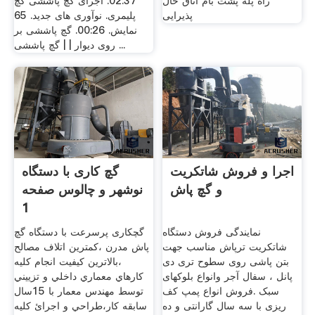
راه پله پشت بام اتاق حال
02:37. اجرای گچ پاششی گچ
پذیرایی
پلیمری. نوآوری های جدید. 65
نمایش. 00:26. گچ پاششی بر
روی دیوار | | گچ پاششی ...
اجرا و فروش شاتکریت
گچ کاری با دستگاه
و گچ پاش
نوشهر و چالوس صفحه
1
نمایندگی فروش دستگاه
گچکاری پرسرعت با دستگاه گچ
شاتکریت ترپاش مناسب جهت
پاش مدرن ،کمترین اتلاف مصالح
بتن پاشی روی سطوح تری دی
،بالاترین کیفیت انجام كليه
پانل ، سفال آجر وانواع بلوکهای
كارهاي معماري داخلي و تزييني
سبک .فروش انواع پمپ کف
توسط مهندس معمار با 15سال
ریزی با سه سال گارانتی و ده
سابقه کار،طراحي و اجرائ كليه