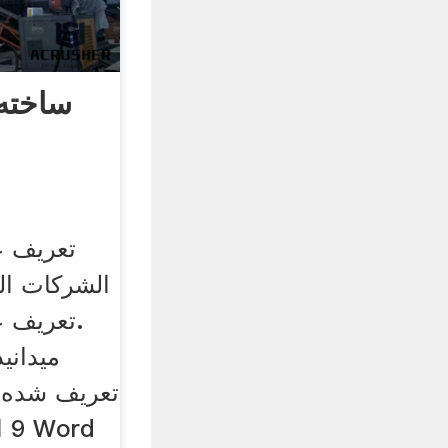
ساخته
تعریف ع
الشركات ال
تعریف ع