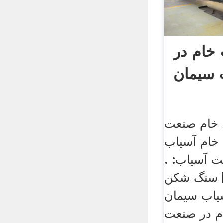
 خام در
سیمان
 خام صنعت
 خام آسیاب
ت آسیاب: .
] سنگ شکن
ب سیمان nbymbxyz.
م در صنعت