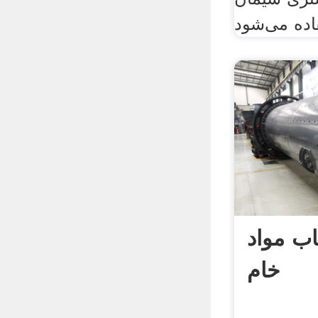
اب مواد
خام