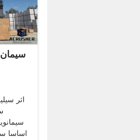
سیمان 
اثر سیل
س
سیمانویک
اساسا سی