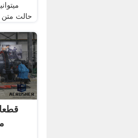
حالت متن ر
قطعا
م