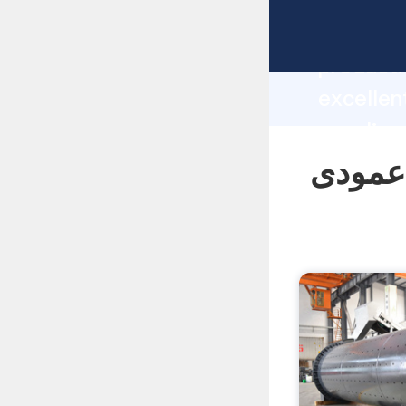
manufacturer Grasp
producti
 آسیاب خام عمودی
supplier
custome