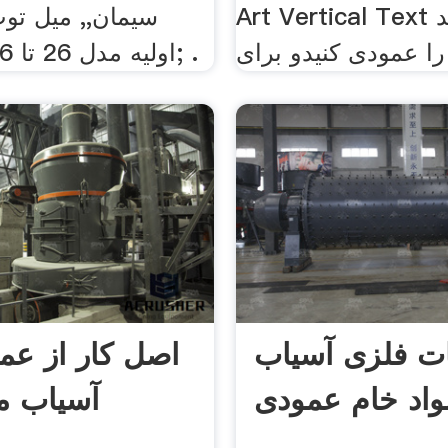
Art Vertical Text میتوانید
سیمان,, میل تو
ا عمودی کنیدو برای
سیمان; a اولیه مدل 26 تا 36; .
ت فلزی آسیاب
اصل کار از عم
واد خام عمودی
آسیاب م