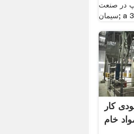
پ در صنعت
ودی کار
واد خام