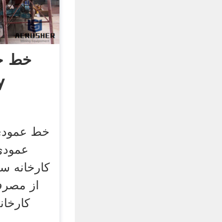
خط خ
y
خط عمودی و
عمودی
از مصرف
کارخا