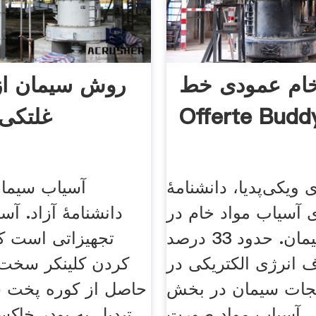
ام عمودی خط
روش سیمان از
Offerte Budd
غلتکی
یکی‌پدیا، دانشنامهٔ
آسیاب سیمان 
 آسیاب مواد خام در
دانشنامهٔ آزاد. آ
کارخانه سیمان. حدود 33 درصد
تجهیزاتی است ک
 انرژی الکتریکی در
کردن کلینکر سخت 
نجات سیمان در بخش
حاصل از کوره پخت س
آسیاب مواد صورت
تبدیل به پودر خاک