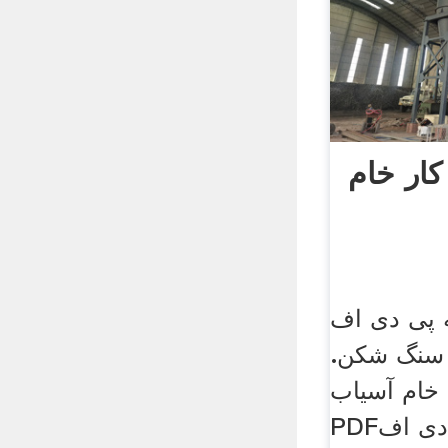
ار خام
 پی دی اف
 سنگ شکن.
 خام آسیاب
PDFفروشگاه پروژه . پی دی اف