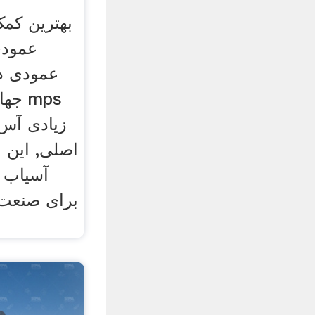
بهترین کم
عمودی
عمودی د
جهان
زیادی آس 
اصلی, این 
آسیاب 
برای صنعت 