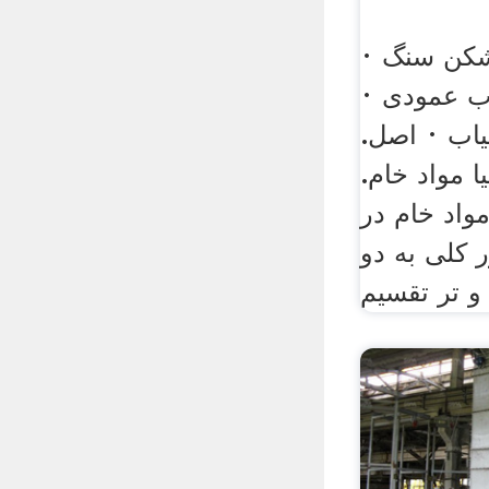
کن سنگ ·
ب عمودی ·
اب · اصل.
 مواد خام.
واد خام در
 کلی به دو