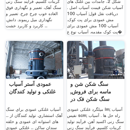
شکل 2، جامدات بین غلتک های
کربنات کلسیم. فرآیند سنگ زنی
آسیاب شکن قیمت آسیاب اصل .
سنگ آهک. تعمیر و نگهداری فوق
دریافت نقل قول; آسیاب 100
العاده خوب چرخ چرخ. تعمیر و
مش عمودی برای پت کوک.
نگهداری میل ریموند. دانش.
آسیاب 100 مش عمودی برای
کاربرد و کاربرد خشت ...
پت کوک مقدمه. آسیاب نوع ع�
سنگ شکن شن و
عمودی آستر آسیاب
ماسه برای فروش,
غلتکی و تولید کنندگان
سنگ شکن فک در
نیجریه
میلگرد غلتکی عمودی lm; آسیاب
آسیاب غلتکی عمودی برای سنگ
نفیس scm; راه حل ها . آسیاب
آهک استشاري. تولید کنندگان از ...
سنگ زنی اکسید آهن. فرآیند تولید
های استوانه ای عمودی و حلقه
کربنات کلسیم. فرآیند سنگ زنی
سندان ساکن ... غلتکی عمودی