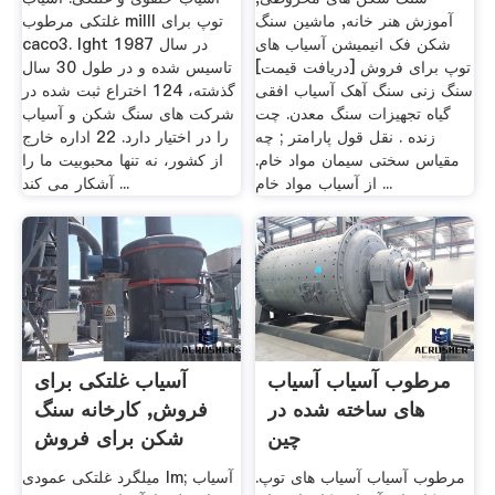
آموزش هنر خانه, ماشین سنگ
غلتکی مرطوب milll توپ برای
شکن فک انیمیشن آسیاب های
caco3. lght در سال 1987
توپ برای فروش [دریافت قیمت]
تاسیس شده و در طول 30 سال
سنگ زنی سنگ آهک آسیاب افقی
گذشته، 124 اختراع ثبت شده در
گیاه تجهیزات سنگ معدن. چت
شركت های سنگ شكن و آسیاب
زنده . نقل قول پارامتر ; چه
را در اختیار دارد. 22 اداره خارج
مقیاس سختی سیمان مواد خام.
از کشور، نه تنها محبوبیت ما را
از آسیاب مواد خام ...
آشکار می کند ...
مرطوب آسیاب آسیاب
آسیاب غلتکی برای
های ساخته شده در
فروش, کارخانه سنگ
چین
شکن برای فروش
مرطوب آسیاب آسیاب های توپ.
میلگرد غلتکی عمودی lm; آسیاب