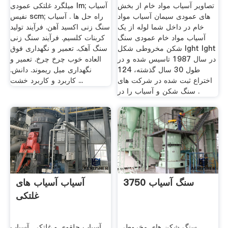
تصاویر آسیاب مواد خام از بخش
میلگرد غلتکی عمودی lm; آسیاب
های عمودی سیمان آسیاب مواد
نفیس scm; راه حل ها . آسیاب
خام در داخل شما لوله از یک
سنگ زنی اکسید آهن. فرآیند تولید
آسیاب مواد خام عمودی سنگ
کربنات کلسیم. فرآیند سنگ زنی
شکن مخروطی شکل lght lght
سنگ آهک. تعمیر و نگهداری فوق
در سال 1987 تاسیس شده و در
العاده خوب چرخ چرخ. تعمیر و
طول 30 سال گذشته، 124
نگهداری میل ریموند. دانش.
اختراع ثبت شده در شركت های
کاربرد و کاربرد خشت ...
سنگ شكن و آسیاب را در .
3750 سنگ آسیاب
آسیاب آسیاب های
غلتکی
سنگ شکن های مخروطی,
آسیاب حلقوی و غلتکی. آسیاب