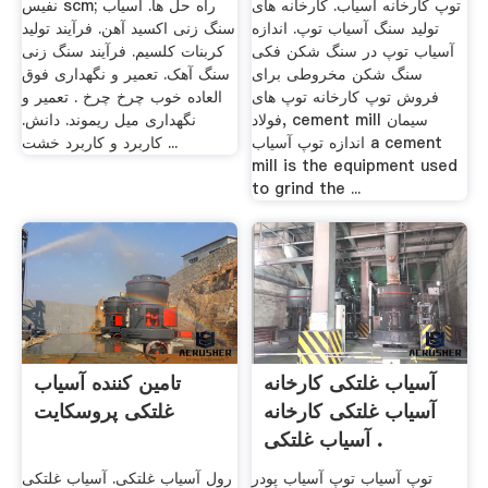
توپ کارخانه آسیاب. کارخانه های
نفیس scm; راه حل ها. آسیاب
تولید سنگ آسیاب توپ. اندازه
سنگ زنی اکسید آهن. فرآیند تولید
آسیاب توپ در سنگ شکن فکی
کربنات کلسیم. فرآیند سنگ زنی
سنگ شکن مخروطی برای
سنگ آهک. تعمیر و نگهداری فوق
فروش توپ کارخانه توپ های
العاده خوب چرخ چرخ . تعمیر و
فولاد, cement mill سیمان
نگهداری میل ریموند. دانش.
اندازه توپ آسیاب a cement
کاربرد و کاربرد خشت ...
mill is the equipment used
to grind the ...
آسیاب غلتکی کارخانه
تامین کننده آسیاب
آسیاب غلتکی کارخانه
غلتکی پروسکایت
آسیاب غلتکی .
توپ آسیاب توپ آسیاب پودر
رول آسیاب غلتکی. آسیاب غلتکی