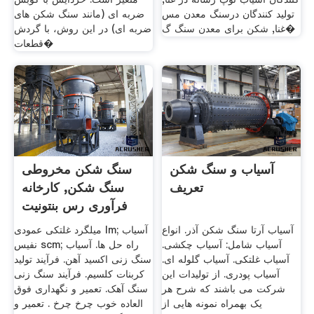
تولید کنندگان درسنگ معدن مس
ضربه ای (مانند سنگ ‌شکن‌ های
غنا, شکن برای معدن سنگ گ�
ضربه‌ ای) در این روش، با گردش
قطعات�
آسیاب و سنگ شکن
سنگ شکن مخروطی
تعریف
سنگ شکن, کارخانه
فرآوری رس بنتونیت
آسیاب آرتا سنگ شکن آذر. انواع
میلگرد غلتکی عمودی lm; آسیاب
آسیاب شامل: آسیاب چکشی.
نفیس scm; راه حل ها. آسیاب
آسیاب غلتکی. آسیاب گلوله ای.
سنگ زنی اکسید آهن. فرآیند تولید
آسیاب پودری. از تولیدات این
کربنات کلسیم. فرآیند سنگ زنی
شرکت می باشند که شرح هر
سنگ آهک. تعمیر و نگهداری فوق
یک بهمراه نمونه هایی از
العاده خوب چرخ چرخ . تعمیر و