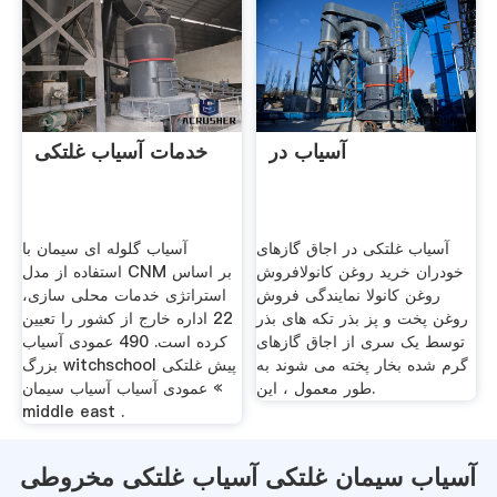
آسیاب در
خدمات آسیاب غلتکی
آسیاب غلتکی در اجاق گازهای
آسیاب گلوله ای سیمان با
خودران خرید روغن کانولافروش
استفاده از مدل CNM بر اساس
روغن کانولا نمایندگی فروش
استراتژی خدمات محلی سازی،
روغن پخت و پز بذر تکه های بذر
22 اداره خارج از کشور را تعیین
توسط یک سری از اجاق گازهای
کرده است. 490 عمودی آسیاب
گرم شده بخار پخته می شوند به
بزرگ witchschool پیش غلتکی
طور معمول ، این.
عمودی آسیاب آسیاب سیمان «
middle east .
آسیاب سیمان غلتکی آسیاب غلتکی مخروطی