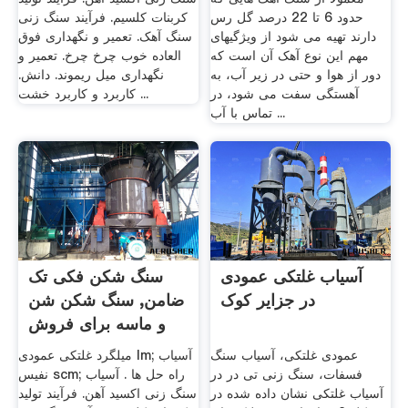
حدود 6 تا 22 درصد گل رس
کربنات کلسیم. فرآیند سنگ زنی
دارند تهیه می شود از ویژگیهای
سنگ آهک. تعمیر و نگهداری فوق
مهم این نوع آهک آن است که
العاده خوب چرخ چرخ. تعمیر و
دور از هوا و حتی در زیر آب، به
نگهداری میل ریموند. دانش.
آهستگی سفت می شود، در
کاربرد و کاربرد خشت ...
تماس با آب ...
آسیاب غلتکی عمودی
سنگ شکن فکی تک
در جزایر کوک
ضامن, سنگ شکن شن
و ماسه برای فروش
عمودی غلتکی، آسیاب سنگ
میلگرد غلتکی عمودی lm; آسیاب
فسفات، سنگ زنی تی در در
نفیس scm; راه حل ها . آسیاب
آسیاب غلتکی نشان داده شده در
سنگ زنی اکسید آهن. فرآیند تولید