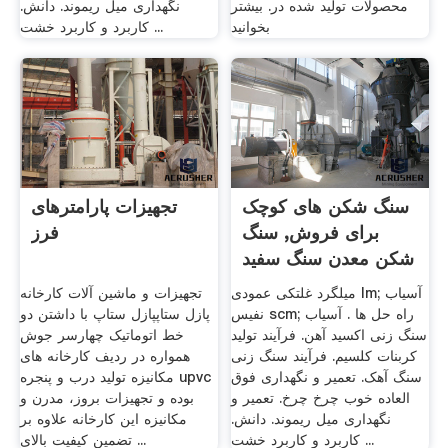
محصولات تولید شده در. بیشتر
نگهداری میل ریموند. دانش.
بخوانید
کاربرد و کاربرد خشت ...
سنگ شکن های کوچک
تجهیزات پارامترهای
برای فروش, سنگ
فرز
شکن معدن سنگ سفید
میلگرد غلتکی عمودی lm; آسیاب
تجهیزات و ماشین آلات کارخانه
نفیس scm; راه حل ها . آسیاب
پازل ستاپپازل ستاپ با داشتن دو
سنگ زنی اکسید آهن. فرآیند تولید
خط اتوماتیک چهارسر جوش
کربنات کلسیم. فرآیند سنگ زنی
همواره در ردیف کارخانه های
سنگ آهک. تعمیر و نگهداری فوق
مکانیزه تولید درب و پنجره upvc
العاده خوب چرخ چرخ. تعمیر و
بوده و تجهیزات بروز، مدرن و
نگهداری میل ریموند. دانش.
مکانیزه این کارخانه علاوه بر
کاربرد و کاربرد خشت ...
تضمین کیفیت بالای ...