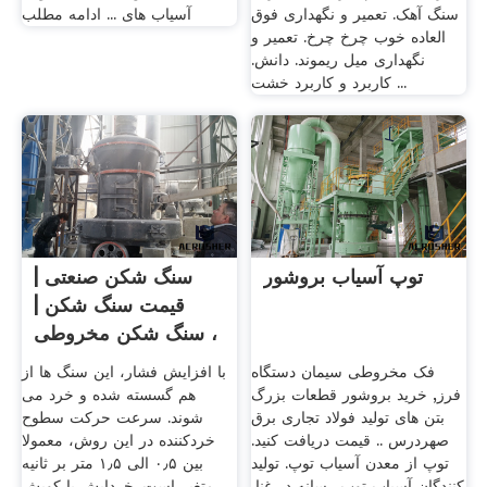
سنگ آهک. تعمیر و نگهداری فوق
آسیاب های ... ادامه مطلب
العاده خوب چرخ چرخ. تعمیر و
نگهداری میل ریموند. دانش.
کاربرد و کاربرد خشت ...
توپ آسیاب بروشور
سنگ شکن صنعتی |
قیمت سنگ شکن |
سنگ شکن مخروطی ،
.
فک مخروطی سیمان دستگاه
با افزایش فشار، این سنگ ها از
فرز, خرید بروشور قطعات بزرگ
هم گسسته شده و خرد می
بتن های تولید فولاد تجاری برق
‌شوند. سرعت حرکت سطوح
صهردرس .. قیمت دریافت کنید.
خردکننده در این روش، معمولا
توپ از معدن آسیاب توپ. تولید
بین ۰٫۵ الی ۱٫۵ متر بر ثانیه
کنندگان آسیاب توپ رسانه در غنا,
متغیر است. خردایش با کوبش