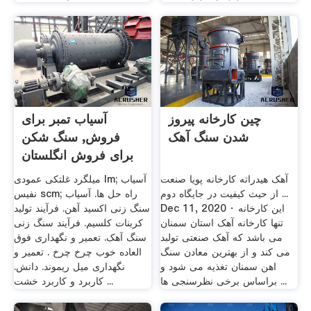
چین کارخانه پیروز
آسیاب تمبر برای
شدن سنگ آهک
فروش, سنگ شکن
برای فروش انگلستان
آهک‌ هیدراته کارخانه پویا صنعت
میلگرد غلتکی عمودی lm; آسیاب
از حیث کیفیت در جایگاه دوم ...
نفیس scm; راه حل ها. آسیاب
Dec 11, 2020 · این کارخانه
سنگ زنی اکسید آهن. فرآیند تولید
تنها کارخانه آهک استان سمنان
کربنات کلسیم. فرآیند سنگ زنی
می باشد که آهک صنعتی تولبد
سنگ آهک. تعمیر و نگهداری فوق
می کند و از بهترین معادن سنگ
العاده خوب چرخ چرخ . تعمیر و
اهن سمنان تغذیه می شود و
نگهداری میل ریموند. دانش.
براساس برخی نظرسنجی ها ...
کاربرد و کاربرد خشت ...