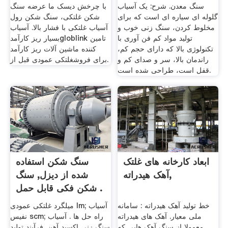
سنگ معدن. شرح: یک آسیاب
با چرخش دیسک ما عرضه سنگ
گلوله ای سیاره ای است که برای
شکن غلتکی، سنگ شکن رول
مخلوط کردن، سنگ زنی خوب و
آسیاب غلتکی با فشار بالا. آسیاب
تولید مواد کم فن آوری با
بسیار ریز کارآمدgloblink تامین
تکنولوژی بالا که دارای حجم کم،
کننده ماشین آلات ریز کارآمد
راندمان بالا، سر و صدای کم و
برای فروشغلتکی عمودی قبل از.
قفل است، طراحی شده است.
ابعاد کارخانه های غلتک
سنگ شکن استفاده
آهک هیدراته,
شده از دیزل, سنگ
شکن فکی قابل حمل .
خط تولید آهک هیدراته : سامانه
میلگرد غلتکی عمودی lm; آسیاب
ملی معیار. آهک های هیدراته
نفیس scm; راه حل ها . آسیاب
معمولا از سنگ آهک هایی که
سنگ زنی اکسید آهن. فرآیند تولید