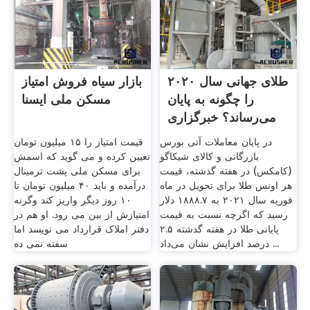
طلای جهانی سال ۲۰۲۰
بازار سیاه فروش امتیاز
را چگونه به پایان
مسکن ملی ایسنا
می‌رساند؟ خبرگزاری
...
در پایان معاملات آتی بورس
قیمت امتیاز را ۱۵ میلیون تومان
بازرگانی و کالای شیکاگو
تعیین کرده و می گوید که اسمش
(کامکس) در هفته گذشته، قیمت
برای مسکن ملی پشت ترمینال
هر اونس طلا برای تحویل در ماه
درآمده و باید ۴۰ میلیون تومان تا
فوریه سال ۲۰۲۱ به ۱۸۸۸.۷ دلار
۱۰ روز دیگر واریز کند وگرنه
رسید که اگرچه نسبت به قیمت
امتیازش از بین می رود. او هم در
پایانی طلا در هفته گذشته ۲.۵
دفتر املاک قرارداد می نویسد اما
درصد افزایش نشان می‌داد ...
سفته نمی ده