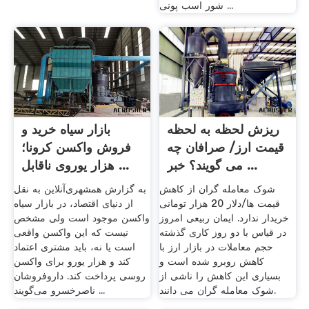
شور اسب پونی ...
ریزش لحظه به لحظه
بازار سیاه خرید و
قیمت ارز/ صرافان چه
فروش واکسن کرونا؛
می گویند؟ خبر ...
هزار یوروی ناقابل ...
شوک معامله گران از کاهش
به گزارش همشهری‌آنلاین به نقل
قیمت ها/دلار 20 هزار تومانی
از دنیای اقتصاد، در بازار سیاه
خریدار ندارد. ایمان ربیعی امروز
واکسن موجود است ولی مشخص
در قیاس با دو روز کاری گذشته
نیست که این واکسن واقعی
حجم معاملات در بازار ارز با
است یا نه، باید مشتری اعتماد
کاهش روبرو شده است و
کند و هزار یورو برای واکسن
بسیاری این کاهش را ناشی از
روسی پرداخت کند. داروفروشان
شوک معامله گران می دانند.
ناصرخسرو می‌گویند ...