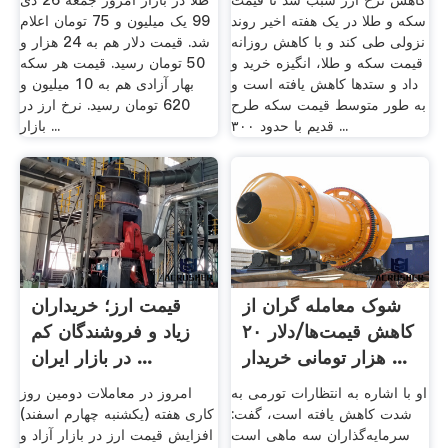
کاهش نرخ ارز سبب شد تا قیمت
طلا در بازار امروز جمعه 26 دی
سکه و طلا در یک هفته اخیر روند
99 یک میلیون و 75 تومان اعلام
نزولی طی کند و با کاهش روزانه
شد. قیمت دلار هم به 24 هزار و
قیمت سکه و طلا، انگیزه خرید و
50 تومان رسید. قیمت هر سکه
داد و ستد‌ها کاهش یافته است و
بهار آزادی هم به 10 میلیون و
به طور متوسط قیمت سکه طرح
620 تومان رسید. نرخ ارز در
قدیم با حدود ۳۰۰ ...
بازار ...
شوک معامله گران از
قیمت ارز؛ خریداران
کاهش قیمت‌ها/دلار ٢٠
زیاد و فروشندگان کم
هزار تومانی خریدار ...
در بازار ایران ...
او با اشاره به انتظارات تورمی به
امروز در معاملات دومین روز
شدت کاهش یافته است، گفت:
کاری هفته (یکشنبه چهارم اسفند)
سرمایه‌گذاران سه ماهی است
افزایش قیمت ارز در بازار آزاد و