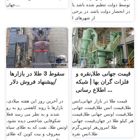
توسط دولت تنظیم شده باشد یا
جهان،...
در انحصار دولت باشد. در برخی
از شهرهای ا
قیمت جهانی طلا,نقره و
سقوط 3 طلا در بازارها
فلزات گران بها | شبکه
/پیشنهاد فروش دلار
اطلاع رسانی ...
قیمت طلا در بازار جهانی,انس
در آخرین روز این هفته میلادی،
طلا,قيمت انس طلا,قیمت جهانی
بازارها با روند کاهشی رو به رو
طلا,قیمت اونس جهانی طلا,قیمت
شدند و به نظر می رسد فعلا
هر کیلو طلا در جهان,قیمت جهانی
شکوفایی شاخصی دیده نشود.
طلا امروز,هر اونس,گرم
اونس طلا، نفت که به طلای سیاه
طلا،انس نقره
معروف و بیت کوین که طلای