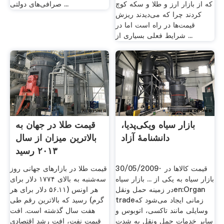
که از بازار ارز و طلا و سکه کوچ
صرافی‌های دولتی ...
کردند چرا که می‌دیدند ریزش
قیمت‌ها در راه است اما در
شرایط فعلی بسیاری از ...
بازار سیاه ویکی‌پدیا،
قیمت طلا در جهان به
دانشنامهٔ آزاد
بالاترین میزان از سال
۲۰۱۳ رسید
30/05/2009· قیمت کالاها در
قیمت طلا در بازارهای جهانی روز
بازار سیاه به یکی از ... بازار سیاه
سه‌شنبه به بالای ۱۷۷۴ دلار برای
در زمینه حمل ونقلen:Organ
هر اونس (۵۶.۱۱ دلار برای هر
tradeزمانی ایجاد می‌شود که
گرم) رسید که بالاترین رقم طی
وسایلی مانند تاکسی، اتوبوس و
هفت سال گذشته است. افت
سایر خدمات حمل ونقل به شدت
قیمت نفت، افت رشد اقتصادی