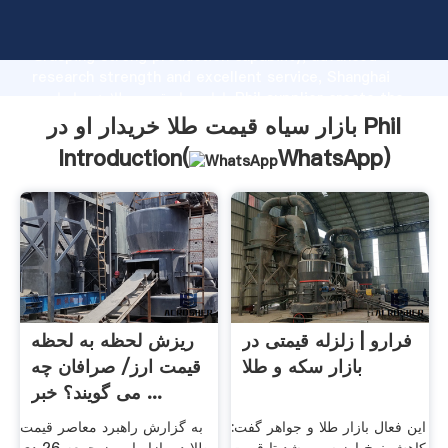
بازار سیاه قیمت طلا خریدار او در Phil manufacturer
Grasping strong production capability, advanced
research strength and excellent service, Shanghai
بازار سیاه قیمت طلا خریدار او در Phil supplier create the
value and bring values to all of customers.
بازار سیاه قیمت طلا خریدار او در Phil
Introduction(
WhatsApp
)
فرارو | زلزله قیمتی در
ریزش لحظه به لحظه
بازار سکه و طلا
قیمت ارز/ صرافان چه
می گویند؟ خبر ...
این فعال بازار طلا و جواهر گفت:
به گزارش راهبرد معاصر قیمت