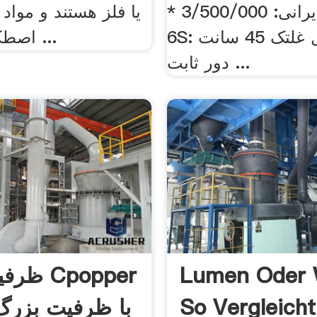
مدل بلندر: ایرانی: 3/500/000 *
یا فلز هستند و مواد 
6S: جارمیل طول غلتک 45 سانت
اصطکاک و ضربه ...
دور ثابت ...
Lumen Oder 
ظرفیت تو
So Vergleich
با ظرفیت بزرگ