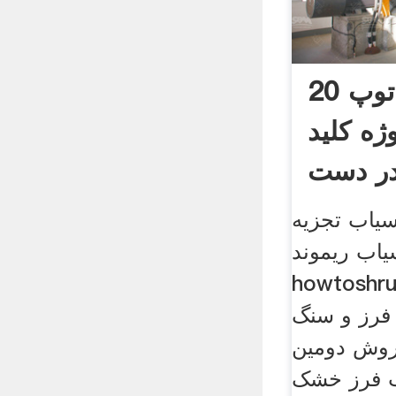
20 میکرون آسیاب توپ
ژه کلید
ر دست
سیاب تجزیه
یاب ریموند
ho . درز فرز و
فرز و سنگ
وش دومین
ب فرز خشک