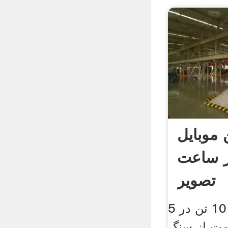
موبایل
 در ساعت
تصویر
5 دستگاه شن و ماسه 10 تن در
مت از سنگ