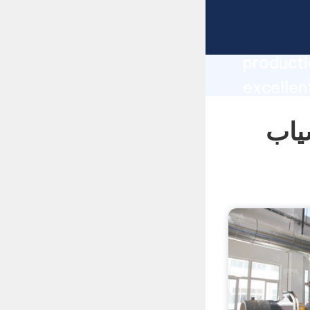
 lm 5 500 manufacturer Grasping strong
producti
lm 5 500 supplier
create t