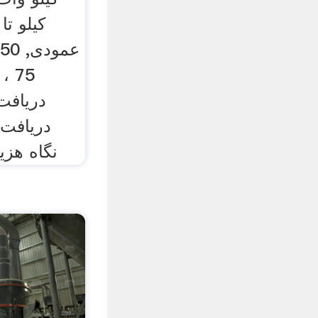
ع
دریافت 
دریافت 
ظرف studiok >> نگاه ه