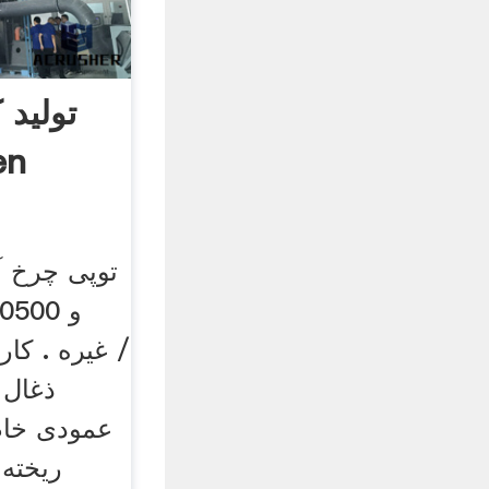
تولید 
توپی چرخ آ
غیره . کار
عمودی خام 