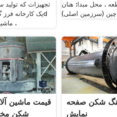
ه . محل مبدا: هنان
تجهیزات که تولید س
چین (سرزمین اصلی)
ماشین فرز افقی .
نگ شکن صفحه
قیمت ماشین آل
نمایش
شکن مخر