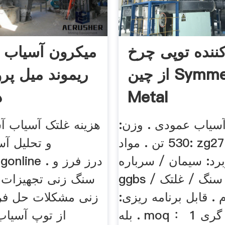
کننده توپی چرخ
از چین Symmen
ریموند میل پرو
Metal
د
سیاب عمودی . وزن:
هزینه غلتک آسیاب آ
530 تن . مواد: zg270500 و
و تحلیل آس
برد: سیمان / سرباره /
wtoshrugonline
ggbs / ذغال سنگ / غلتک
سنگ زنی تجهیزات 
. قابل برنامه ریزی:
زنی مشکلات حل فر
بله . moq ： ریخته گری 1
از توپ آسیا