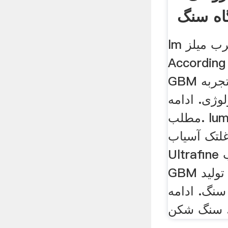
lm عمودی مخرب میلز .
Accordin به نیازهای مشتریان
GBM موفقیت در جذب تجربه
وژی. ادامه
مطلب. lum ultrafine عمودی
لتک آسیاب. LUM سری
Ultrafine عمودی غلتک آسیاب
GBM تجربه فراوان در تولید
نگ. ادامه