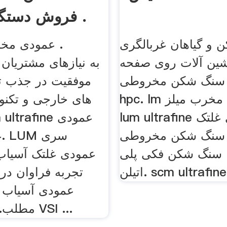
فروش دستگاه سنگ .
و گیاهان غربالگری
شین آلات روی صفحه
g
 سنگ شکن مخروطی
hpc. lm عمودی مخرب میلز.
های خارجی و تکنول
lum ultrafine عمودی غلتک
 سنگ شکن مخروطی
غ
. سنگ شکن فکی پلی
عمودی آسیاب س
مطلب. سنگ شکن VSI ...