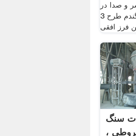
ر و صدا در
یک کارخانه فرز گندم طرح 3d
ات سنگ
وطی ،