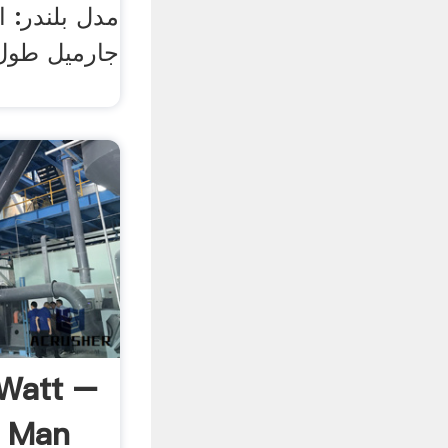
Watt –
t Man