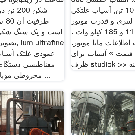
کیلو تا 10 تن, آسیاب غلتکی
شکن 200 
مودی, 50 لیتری و قدرت موتور
ظرفی
75 ، 11 و 185 کیلو وات .
است و یک سنگ شکن
اطلاعات مانا موتور.
تصویر روز 
قیمت » آسیاب برای
عمودی غلتک آسیا
زینه
مغناطیسی دستگا
مخروطی موبایل, 5 تن در ...