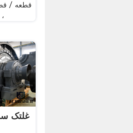
قطعه / قطع
، 
غلتک س