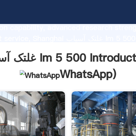
غلتک آسیاب
on capability, advanced research stren
excellent service, Shanghai غلتک آسیاب 
he value and bring values to all of cust
سیاب lm 5 500 Introduction(
WhatsApp
)