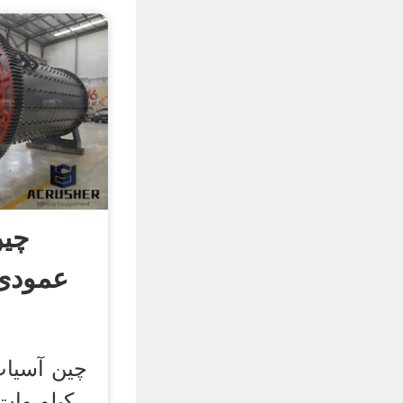
چین
عمودی 500 کیلو 