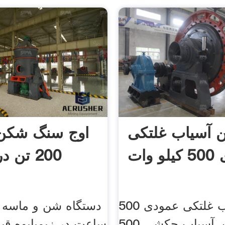
 آسیاب غلتکی
اوج سنگ شکن 
وات
200 تن
چین آسیاب غلتکی عمودی 500
کیلو وات. آسیاب چکشی 500
ساعت در زیمبابوه قی