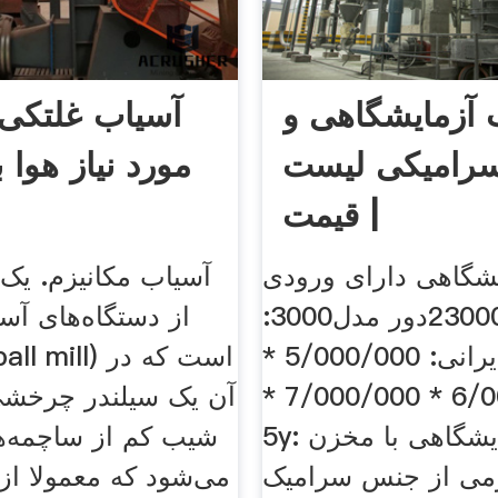
 آزمایشگاهی و
آسیاب غلتکی
سرامیکی لیست
مورد نیاز هوا
قیمت |
شگاهی دارای ورودی
آسیاب مکانیزم. یک 
و خروجی 23000دور مدل3000:
از دستگاه‌های آس
ایرانی: 5/000/000 *
6/000/000 * 7/000/000 *
آن یک سیلندر چرخشی 
5y: آسیاب آزمایشگاهی با مخزن
شیب کم از ساچمه‌ها
گرمی از جنس سرامیک
می‌شود که معمولا ا