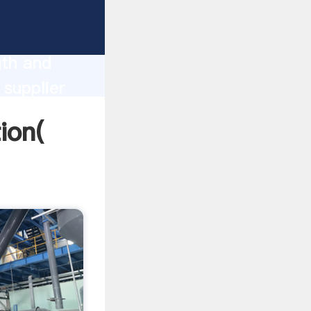
gth and
omers.
غلتک آ