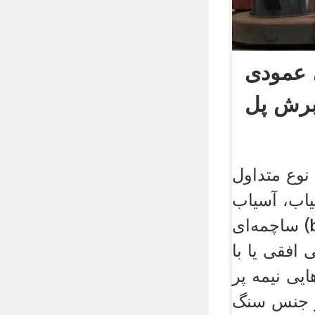
 عمودی
 برش پل
نوع متداول
یاب، آسیاب
ساچمه‌ای (ball mill) است که در
افقی یا با
یی نیمه پر
ز جنس سنگ