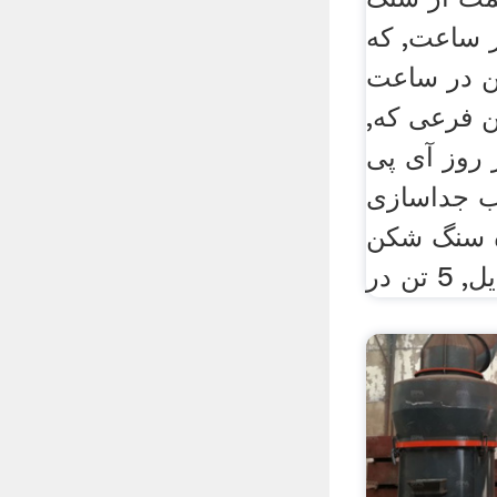
تن در ساعت, که
ت آن 80 تن در ساعت
 فرعی که,
آی پی, lum ultrafine
ب جداسازی
ه سنگ شکن