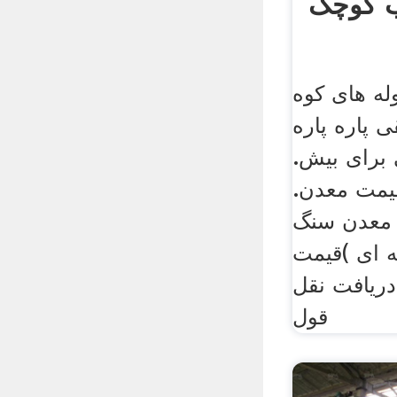
ب کوچک
له های کوه
 پاره پاره
برای بیش.
قیمت معدن.
 معدن سنگ
ه ای )قیمت
ریافت نقل
قول