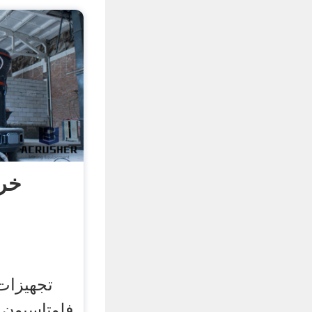
خری
تجهیزات 