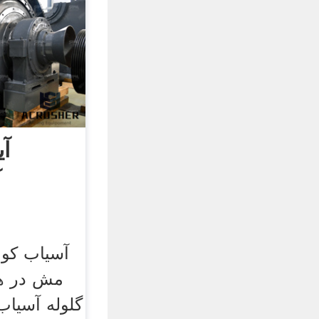
آی
آ
مش در هن
گلوله آسیاب