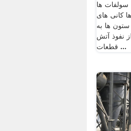
سولفات ها
ا کانی های
ستون ها به
ز نفوذ آتش
قطعات ...