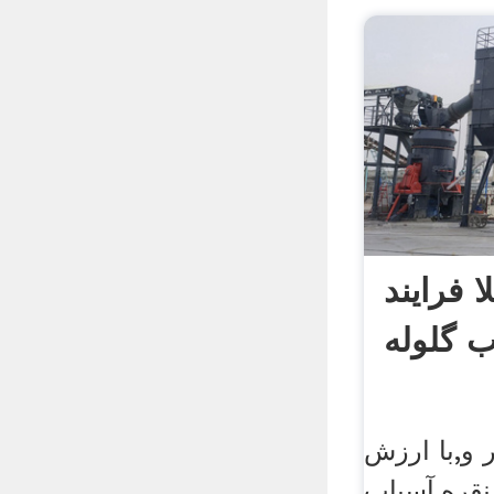
فرایند
ب گلوله
 و,با ارزش
نقره,آسیاب