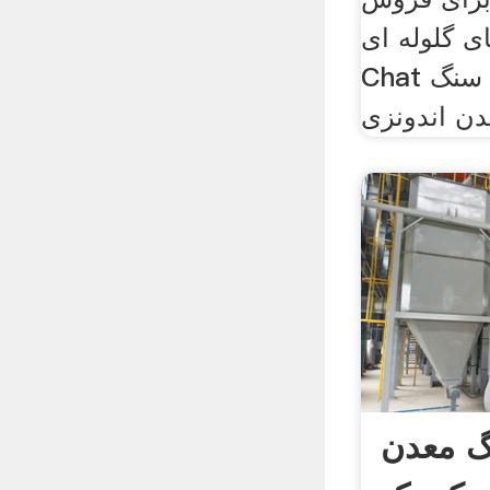
لوله ای . live
Chat چت زنده قلع آسیاب سنگ
 معدن