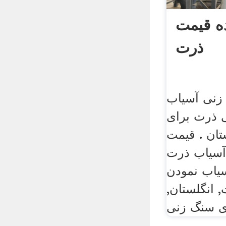
ه قیمت
ذرت
زنی آسیاب
 ذرت برای
ان . قیمت
ب ذرتsbm. فروش
سیاب نمودن
, انگلستان,