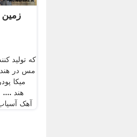
زمین 
که تولید کن
مس در هند
میکا پودر
هند ...
آهک آسیاب 