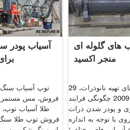
 های گلوله ای
آسیاب پودر 
منجر اکسید
برا
روش‌های تهیه نانوذرات. 29
توپ آسیاب سنگ 
ژانويه 2009 چگونگی فرایند
فروش. مس مستمر 
زی و پودر شدن ذرات
طلا آسیاب توپ. 
وی با توجه به اندازه
فروش توپ طلا سنگ
ع آسیاب های مختلف؛
از, سنگ شکن مس ب