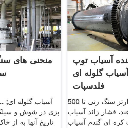
نده آسیاب توپ
منحنی های س
سیاب گلوله ای
سن
فلدسپات
آسیاب کوارتز سنگ زنی تا 500
آسیاب گلوله ای; ..
د. فشار زائد آسیاب
پزی در شوش و سیلک
 کره ای گندم آسیاب
تاریخ آنها به از خ