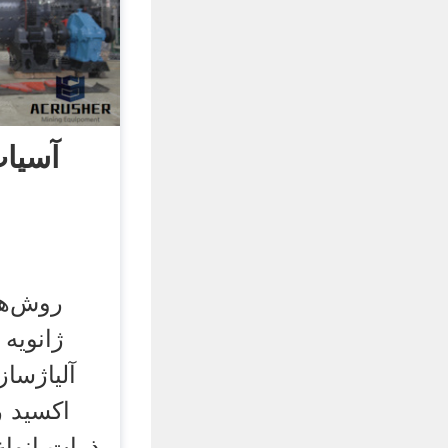
آسیاب
آلیاژسا
اکسید ر
ذرات انوا