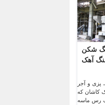
نگ شکن
گ آهک
. پزی و آجر
 کاشان که
اک رس ماسه