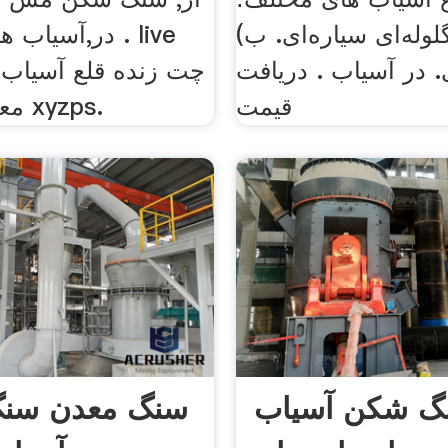
لوله‌ای سیاره‌ای. ب)
در,آسیاب های گ
ی. در آسیاب . دریافت
قیمت
معدن اندونزی xyzps.
نگ شکن آسیاب
سنگ معدن سنگ