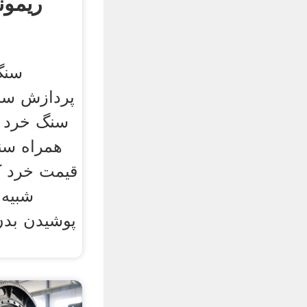
ریمون
سنگ
پردازش سن
سنگ خرد ک
همراه س
قیمت خرد ک
پوشیدن بد