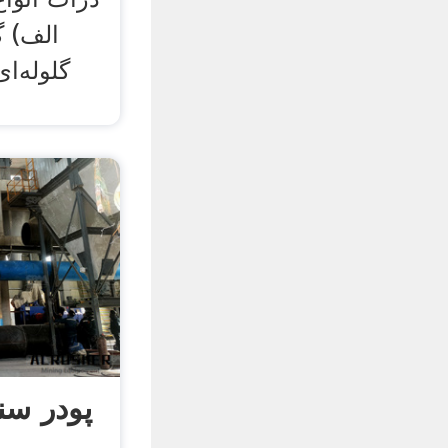
الف) گ
گلوله‌ا
پودر س