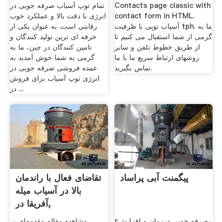
Contacts page classic with
تمام توپ آسیاب صرفه جویی در
contact form in HTML.
انرژی با دقت بالا و عملکرد خوب
آسیاب توپی با ظرفیت tph. ما به
رقابتی است. به عنوان یکی از
گرمی از شما استقبال می کنیم تا
حرفه ای ترین تولید کنندگان و
از طریق خطوط تلفن و سایر
تامین کنندگان در چین، ما به
روشهای ارتباط سریع ما با ما
گرمی به شما خوش آمدید به
تماس بگیرید.
عمده فروشی صرفه جویی در
انرژی توپ آسیاب برای فروش
در ...
پیگمنت آبی پراساد
تقاضای فعال با راندمان
بالا در آسیاب میله
آفریقا در,
۲٫صرفه جویی درزمان و افزایش
مشاهده مقاله مقدمه‌ای بر