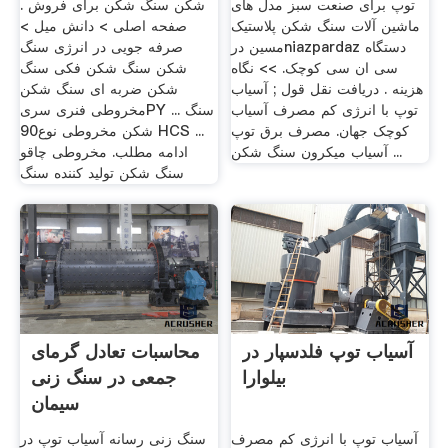
توپ برای صنعت سبز مدل های
شکن سنگ شکن برای فروش .
ماشین آلات سنگ شکن پلاستیک
صفحه اصلی > دانش میل >
مسین درniazpardaz دستگاه
صرفه جویی در انرژی سنگ
سی ان سی کوچک. >> نگاه
شکن سنگ شکن فکی سنگ
هزینه . دریافت نقل قول ; آسیاب
شکن ضربه ای سنگ شکن
توپ با انرژی کم مصرف آسیاب
مخروطی فنری سریPY ... سنگ
کوچک جهان. مصرف برق توپ
شکن مخروطی نوع90 HCS ...
آسیاب میکرون سنگ شکن ...
ادامه مطلب. مخروطی چاقو
سنگ شکن تولید کننده سنگ
آسیاب توپ فلدسپار در
محاسبات تعادل گرمای
بیلوارا
جمعی در سنگ زنی
سیمان
آسیاب توپ با انرژی کم مصرف
سنگ زنی رسانه آسیاب توپ در