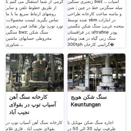
زنجیری سنگین bwz ... آسیاب
گرمی از شما استقبال می کنیم تا
میله سنگزنی خط در چین ; شن
از طریق خطوط تلفن و سایر
و ماسه ساخت کارخانه طراحی
روشهای ارتباط سریع ما با ما
شده توسط sbm در امارات
تماس بگیرید. لیست محصولات.
متحده عربی; سنگ شکن تنگستن
نورد توپ; نوار نقاله; فیدر زنجیری
در قزاقستان; ultrafine پودر
سنگین bwz; سنگ شکن
سنگ زنی گیاه در هند; ویتنام
مخروطی حسابهای; ماشین
300tph گرانیتی کارخان�
شناوری ...
سنگ شکن هویج
کارخانه سنگ آهن
Keuntungan
آسیاب توپ در بقولای
نجیب آباد
اجاره سنگ شکن موبایل با
کارخانه سنگ آهن آسیاب توپ در
ظرفیت تولید 30 الی 50 در
بقولای نجیب آباد . قاری غلام