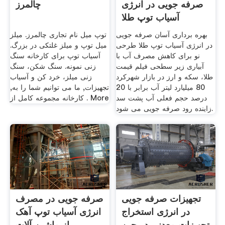
صرفه جویی در انرژی
چالمرز
آسیاب توپ طلا
بهره برداری آسان صرفه جویی
توپ میل نام تجاری چالمرز. میلز
در انرژی آسیاب توپ طلا طرحی
میل توپ و میلز غلتکی در بزرگ.
نو برای کاهش مصرف آب با
آسیاب توپ برای کارخانه سنگ
آبیاری زیر سطحی فیلم قیمت
زنی نمونه. سنگ شکن، سنگ
طلا، سکه و ارز در بازار شهرکرد
زنی میلز، خرد کن و آسیاب
80 میلیارد لیتر آب برابر با 20
تجهیزات, ما می توانیم شما را به,
درصد حجم فعلی آب پشت سد
کارخانه مجموعه کامل از . More
زاینده رود صرفه جویی می شود.
تجهیزات صرفه جویی
صرفه جویی در مصرف
در انرژی استخراج
انرژی آسیاب توپ آهک
تجهیزات معدنی در چین
از ماشین آلات .