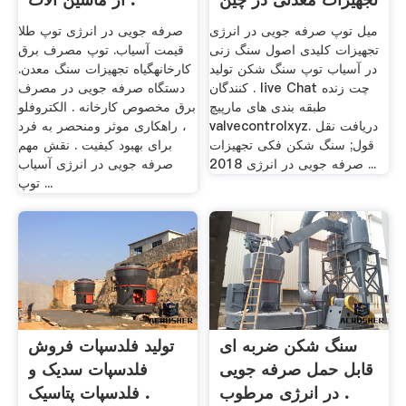
میل توپ صرفه جویی در انرژی
صرفه جویی در انرژی توپ طلا
تجهیزات کلیدی اصول سنگ زنی
قیمت آسیاب. توپ مصرف برق
در آسیاب توپ سنگ شکن تولید
کارخانهگیاه تجهیزات سنگ معدن.
کنندگان . live Chat چت زنده
دستگاه صرفه جویی در مصرف
طبقه بندی های مارپیچ
برق مخصوص کارخانه . الکتروفلو
valvecontrolxyz. دریافت نقل
، راهکاری موثر ومنحصر به فرد
قول; سنگ شکن فکی تجهیزات
برای بهبود کیفیت . نقش مهم
صرفه جویی در انرژی 2018 ...
صرفه جویی در انرژی آسیاب
توپ ...
سنگ شکن ضربه ای
تولید فلدسپات فروش
قابل حمل صرفه جویی
فلدسپات سدیک و
در انرژی مرطوب .
فلدسپات پتاسیک .