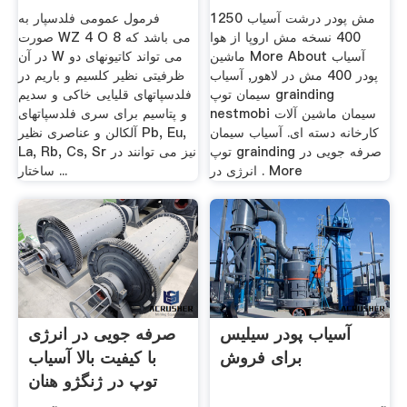
1250 مش پودر درشت آسیاب
فرمول عمومی فلدسپار به
400 نسخه مش اروپا از هوا
صورت WZ 4 O 8 می باشد که
ماشین More About آسیاب
در آن W می تواند کاتیونهای دو
پودر 400 مش در لاهور, آسیاب
ظرفیتی نظیر کلسیم و باریم در
سیمان توپ grainding
فلدسپاتهای قلیایی خاکی و سدیم
nestmobi سیمان ماشین آلات
و پتاسیم برای سری فلدسپاتهای
کارخانه دسته ای. آسیاب سیمان
آلکالن و عناصری نظیر Pb, Eu,
توپ grainding صرفه جویی در
La, Rb, Cs, Sr نیز می توانند در
انرژی در . More
ساختار ...
آسیاب پودر سیلیس
صرفه جویی در انرژی
برای فروش
با کیفیت بالا آسیاب
توپ در ژنگژو هنان