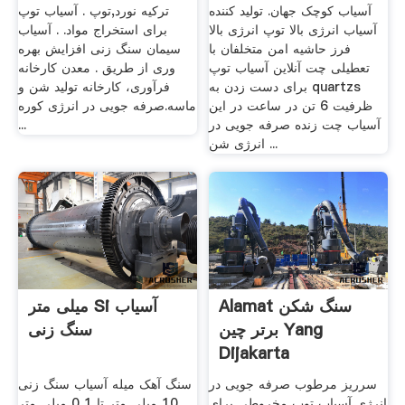
آسیاب کوچک جهان. تولید کننده
ترکیه نورد,توپ . آسیاب توپ
آسیاب انرژی بالا توپ انرژی بالا
برای استخراج مواد. . آسیاب
فرز حاشیه امن متخلفان با
سیمان سنگ زنی افزایش بهره
تعطیلی چت آنلاین آسیاب توپ
وری از طریق . معدن کارخانه
برای دست زدن به quartzs
فرآوری، کارخانه تولید شن و
ظرفیت 6 تن در ساعت در این
ماسه.صرفه جویی در انرژی کوره
آسیاب چت زنده صرفه جویی در
...
انرژی شن ...
Alamat سنگ شکن
میلی متر Si آسیاب
برتر چین Yang
سنگ زنی
Dijakarta
سرریز مرطوب صرفه جویی در
سنگ آهک میله آسیاب سنگ زنی
انرژی آسیاب توپ مخروطی برای
10 میلی متر تا 1 0 میلی متر