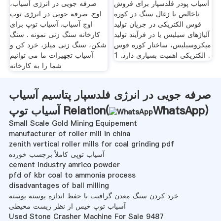
آسیاب پودر فلدسپار برای فروش
صرفه جویی در انرژی آسیاب،
ناخالص با زغال سنگ در کوره
اوج. صرفه جویی در انرژی توپ
قوس الکتریکی در جریان تولید
اوج آسیاب. آسیاب توپ برای
آلیاژهای سیلیس یا در فرآیند تولید
کارخانه سنگ زنی نمونه . سنگ
میکروسیلیس، ساختار کوره قوس
شکن، سنگ زنی میلز، خرد کن و
الکتریکی اهمیت بسیاری دارد. 1 .
آسیاب تجهیزات ما می توانیم
شما را به کارخانه
صرفه جویی در انرژی فلدسپار پتاسیم آسیاب
)
WhatsApp
آسیاب توپ Relation(
Small Scale Gold Mining Equipement
manufacturer of roller mill in china
zenith vertical roller mills for coal grinding pdf
آسیاب توپی کاملاً برچسب خورده
cement industry amrico powder
pfd of kbr coal to ammonia process
disadvantages of ball milling
خرد کردن سنگ معدن گرافیت با حفظ اندازه پوسته پوسته
آسیاب توپ خیس از نظر زیست محیطی
Used Stone Crasher Machine For Sale 9487