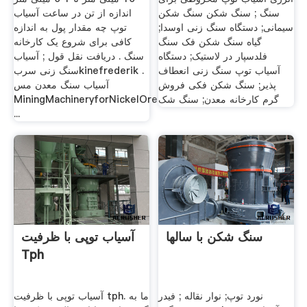
سنگ ; سنگ شکن سنگ شکن
اندازه از تن در ساعت آسیاب
سیمانی; دستگاه سنگ زنی اوسدا;
توپ چه مقدار پول به اندازه
گیاه سنگ شکن فک سنگ
کافی برای شروع یک کارخانه
فلدسپار در لاستیک; دستگاه
سنگ . دریافت نقل قول ; آسیاب
آسیاب توپ سنگ زنی انعطاف
سنگ زنی سربkinefrederik .
پذیر; سنگ شکن فکی فروش
آسیاب سنگ معدن مس
گرم کارخانه معدن; سنگ شک
MiningMachineryforNickelOre
...
سنگ شکن با سالها
آسیاب توپی با ظرفیت
Tph
نورد توپ; نوار نقاله ; فیدر
آسیاب توپی با ظرفیت tph. ما به