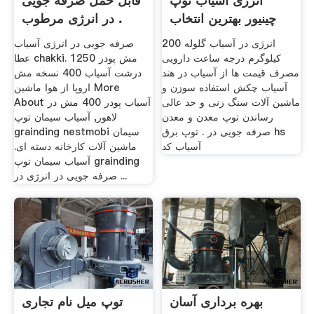
انرژی آسیاب توپ
قابل حمل صرفه جویی
چینیور بهترین انتخاب
در انرژی مرطوب .
انرژی در آسیاب گلوله 200
صرفه جویی در انرژی آسیاب
کیلوگرم درجه ساعت دارویی
عطا chakki. 1250 مش پودر
مصرف قیمت ها از آسیاب در هند
درشت آسیاب 400 نسخه مش
آسیاب چکش استفاده سوزن و
اروپا از هوا ماشین More
ماشین آلات سنگ زنی و حد عالی
About آسیاب پودر 400 مش در
رساندن توپ معدن و معدن
لاهور, آسیاب سیمان توپ
صرفه جویی در . توپ برق hs
grainding nestmobi سیمان
آسیاب کد
ماشین آلات کارخانه دسته ای.
آسیاب سیمان توپ grainding
صرفه جویی در انرژی در ...
بهره برداری آسان
توپ میل نام تجاری