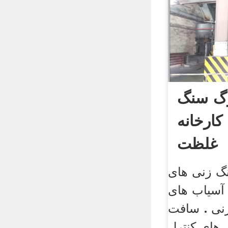
رگ سنگ
کارخانه
غلظت
گ زنی های
 آسیاب های
نی . سافت
 های کنترل