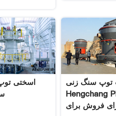
 توپ سنگ زنی
اسختی توپ
Hengchang P
سن
ای فروش برای