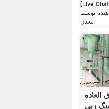
Live Ch/چت زنده] توپ
ه شده توسط
معدن.
 العاده
سنگ زنی