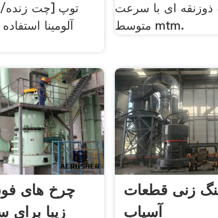
ذوزنقه ای با سرعت
[at
متوسط mtm.
آلومینا استفاد
گ زنی قطعات
چرخ های فوق
آسیاب
زیبا برای 