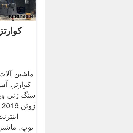
کوارت
ماشین آلات
کوارتز. آس
سنگ زنی ویت
اینترن
توپ، ماشین