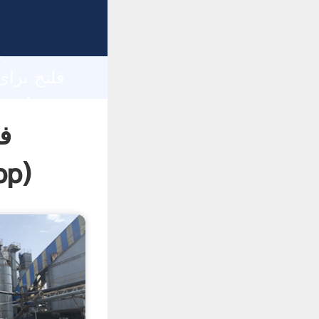
h
ف
pp
)