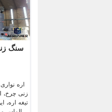
سنگ زنی
اره نوار
زنی چرخ. ا
تیغه اره. ای
الماس مخل