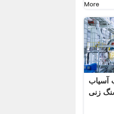
More
 آسیاب
گ زنی