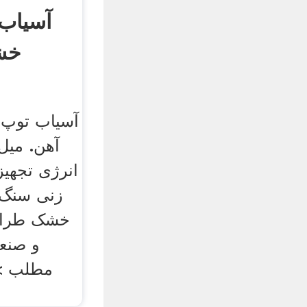
آسیاب
خشک
آسیاب توپ 
آهن. میل
انرژی تجهی
زنی سنگ 
خشک طراح
و صنعت
مطلب >