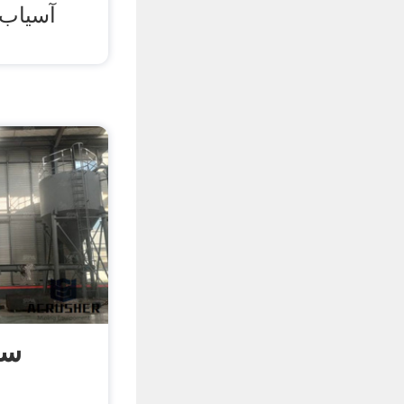
آسیاب 
سن