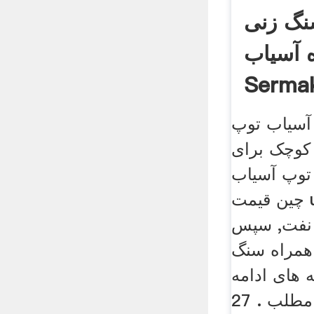
 زنی Andoria
 آسیاب
Serma
آسیاب توپ
کوچک برای
توپ آسیاب
چین قیمت uxmal. آسیاب توپ
 نفت, سپس
همراه سنگ
 های ادامه
مطلب . 27 August 1984.