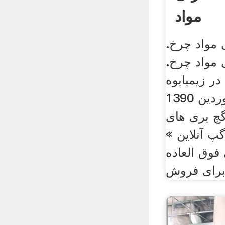
مواد
 مواد چرخ.
 مواد چرخ.
ر زیمبابوه
فروردین 1390 farahi ramsar
گچ بری های
پ آنلاین »
فوق العاده
برای فروش