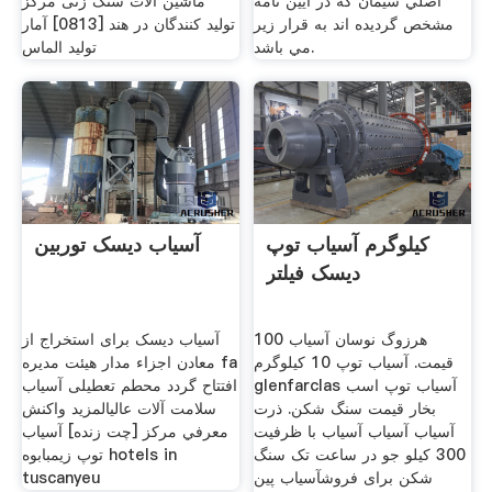
اصلي سيمان که در ايين نامه
ماشین آلات سنگ زنی مرکز
مشخص گرديده اند به قرار زير
تولید کنندگان در هند [0813] آمار
مي باشد.
تولید الماس
کیلوگرم آسیاب توپ
آسیاب دیسک توربین
دیسک فیلتر
هرزوگ نوسان آسیاب 100
آسیاب دیسک برای استخراج از
قیمت. آسیاب توپ 10 کیلوگرم
معادن اجزاء مدار هیئت مدیره fa
glenfarclas آسیاب توپ اسب
افتتاح گردد محطم تعطیلی آسیاب
بخار قیمت سنگ شکن. ذرت
سلامت آلات عالیالمزيد واکنش
آسیاب آسیاب آسیاب با ظرفیت
معرفي مركز [چت زنده] آسیاب
300 کیلو جو در ساعت تک سنگ
توپ زیمبابوه hotels in
شکن برای فروشآسیاب پین
tuscanyeu