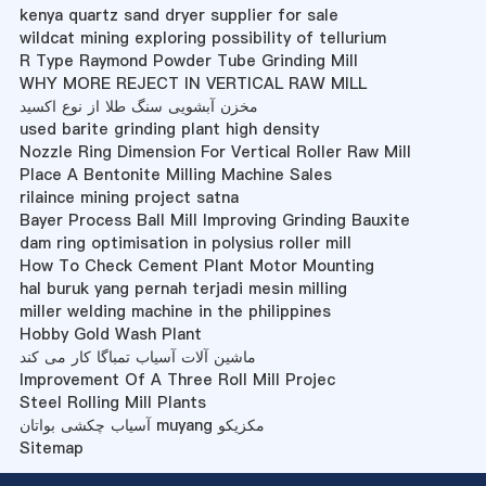
kenya quartz sand dryer supplier for sale
wildcat mining exploring possibility of tellurium
R Type Raymond Powder Tube Grinding Mill
WHY MORE REJECT IN VERTICAL RAW MILL
مخزن آبشویی سنگ طلا از نوع اکسید
used barite grinding plant high density
Nozzle Ring Dimension For Vertical Roller Raw Mill
Place A Bentonite Milling Machine Sales
rilaince mining project satna
Bayer Process Ball Mill Improving Grinding Bauxite
dam ring optimisation in polysius roller mill
How To Check Cement Plant Motor Mounting
hal buruk yang pernah terjadi mesin milling
miller welding machine in the philippines
Hobby Gold Wash Plant
ماشین آلات آسیاب تمباگا کار می کند
Improvement Of A Three Roll Mill Projec
Steel Rolling Mill Plants
آسیاب چکشی بواتان muyang مکزیکو
Sitemap