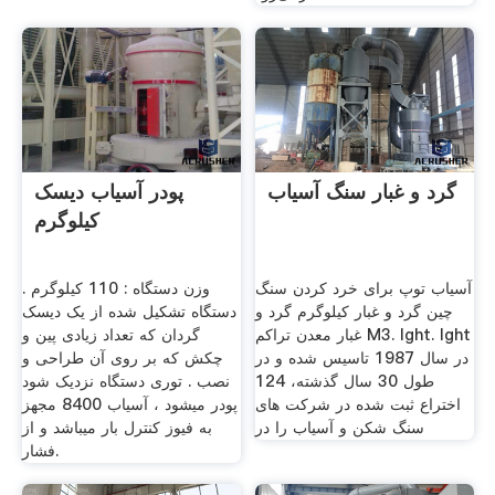
گرد و غبار سنگ آسیاب
پودر آسیاب دیسک
کیلوگرم
آسیاب توپ برای خرد کردن سنگ
وزن دستگاه : 110 کیلوگرم .
چین گرد و غبار کیلوگرم گرد و
دستگاه تشکیل شده از یک دیسک
غبار معدن تراکم M3. lght. lght
گردان که تعداد زیادی پین و
در سال 1987 تاسیس شده و در
چکش که بر روی آن طراحی و
طول 30 سال گذشته، 124
نصب . توری دستگاه نزدیک شود
اختراع ثبت شده در شركت های
پودر میشود ، آسیاب 8400 مجهز
سنگ شكن و آسیاب را در
به فیوز کنترل بار میباشد و از
فشار.