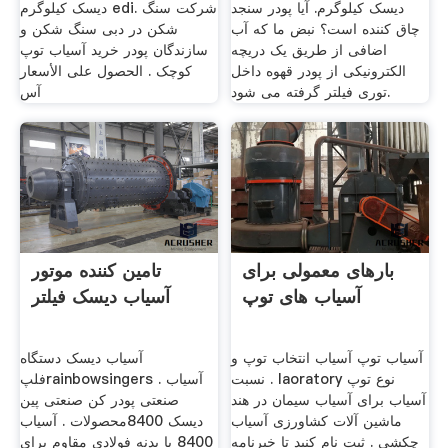
دیسک کیلوگرم. آیا پودر سنجد
دیسک کیلوگرم edi. شرکت سنگ
چاق کننده است؟ نبض ما که آب
شکن در دبی سنگ شکن و
اضافی از طریق یک دریچه
سازندگان پودر خرید آسیاب توپ
الکترونیکی از پودر قهوه داخل
کوچک . الحصول على الأسعار
توری فیلتر گرفته می شود.
آس
بارهای معمولی برای
تامین کننده موتور
آسیاب های توپ
آسیاب دیسک فیلتر
آسیاب توپ آسیاب انتخاب توپ و
آسیاب دیسک دستگاه
نسبت . laoratory نوع توپ
فلپrainbowsingers . آسیاب
آسیاب برای آسیاب سیمان در هند
صنعتی پودر کن صنعتی پین
ماشین آلات کشاورزی آسیاب
دیسک 8400محصولات . آسیاب
چکشی . ثبت نام کنید تا خبرنامه
8400 با بدنه فولادی مقاوم برای