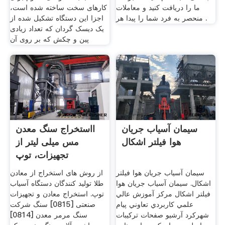
ما را دریافت کنید و معاملات
کارهای سخت ساخته شده است،
منحصر به فرد شما را پیدا هر .
اجزا این دستگاه تشکیل شده از
یک دیسک گردان که تعداد زیادی
پین و چکش که بر روی آن
سیمان آسیاب جریان
ااستخراج سنگ معدن
هوا فیلتر اشکال
مس میلی لیتر از
تجهیزات، توپ
سیمان آسیاب جریان هوا فیلتر
از روش های استخراج از معادن
اشکال. سیمان آسیاب جریان هوا
طلا تولید کنندگان دستگاه آسیاب
فیلتر اشکال مركز آموزش عالي
توپ. استخراج معادن و تجهیزات
علمي كاربردي تعاوني پيام
صنعتی [0815] سنگ شرکت
شهركرد آرشیو صفحات ترکيبات
سنگ مرمر معدن [0814]