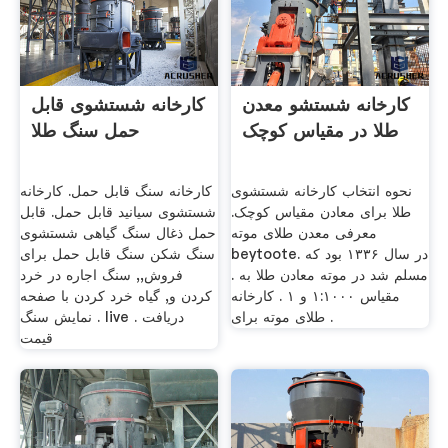
کارخانه شستشو معدن
کارخانه شستشوی قابل
طلا در مقیاس کوچک
حمل سنگ طلا
نحوه انتخاب کارخانه شستشوی
کارخانه سنگ قابل حمل. کارخانه
طلا برای معادن مقیاس کوچک.
شستشوی سیانید قابل حمل. قابل
معرفی معدن طلای موته
حمل ذغال سنگ گیاهی شستشوی
beytoote. در سال ۱۳۳۶ بود که
سنگ شکن سنگ قابل حمل برای
مسلم شد در موته معادن طلا به .
فروش,, سنگ اجاره در خرد
مقیاس ۱:۱۰۰۰ و ۱ . کارخانه
کردن و, گیاه خرد کردن با صفحه
طلای موته برای .
نمایش سنگ . live . دریافت
قیمت