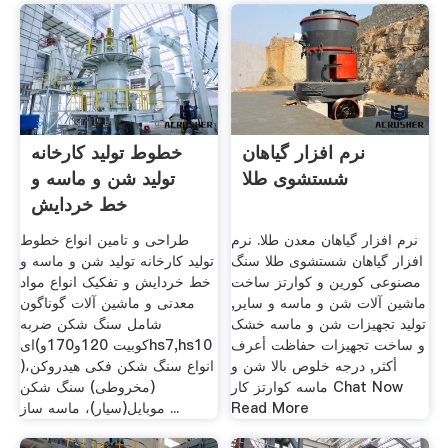
نرم افزار گیاهان
خطوط تولید کارخانه
شستشوی طلا
تولید شن و ماسه و
خط خردایش
نرم افزار گیاهان معدن طلا. نرم
طراحی و تامین انواع خطوط
افزار گیاهان شستشوی طلا سنگ
تولید کارخانه تولید شن و ماسه و
مصنوعی کورین و کوارتز ساخت
خط خردایش و تفکیک انواع مواد
ماشین آلات شن و ماسه و سایر,
معدنی و ماشین آلات گوناگون
تولید تجهیزات شن و ماسه خشک
شامل سنگ شکن ضربه
و ساخت تجهیزات حفاظت أعرف
ای(کوبیت 120و170وhs7,hs10
أكثر, درجه خلوص بالا شن و
)،انواع سنگ شکن فکی هیدروکن
ماسه کوارتز کار Chat Now
(مخروطی) سنگ شکن
Read More
موبایل(سیار)، ماسه ساز ...