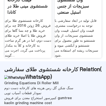
سبزیجات از جنس
شستشوی مینی طلا در
استیل صنعتی
کانادا
قابل تولید در ابعاد سفارشی با
کارخانه شستشوی طلا برای
توجه به درخواست مشتری.
فروش. 26 ژوئن 2016 چه برای
قیمت وان استیل. قیمت وان
خرید طلا و چه بسا گاها برای
شستشوی سبزیجات. از وان
فروش طلا یا اصلا خرید طلای
شستشو به طور معمول برای
دست دوم، اما در هر گرم ساخت
شستشو و آبکشی میوه و
به کارخانه و کلاً به بنکدار
سبزیجات ریشه ای استفاده می
پرداخت می گردد، اجرت می
شود.
گویند. .
کارخانه شستشوی طلای سفارشی Relation(
WhatsApp
)
Grinding Equations Di Roller Mill
سنگ شکن گل رس هزینه های کارخانه دست دوم
نمودار قطعات آسیاب توپی
کمپرسور استخراج معدن برای فروش gumtree
kaolin grinding machine cost