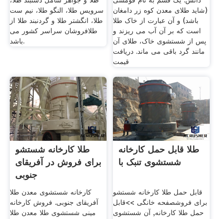
دانش. یک قسم به نام قومسی
طلا و جواهر شامل دستبند طلا،
(شاید طلای معدن کوه زر دامغان
سرویس طلا، النگو طلا، نیم ست
باشد) و آن عبارت از خاک طلا
طلا، انگشتر طلا و گردنبند طلا از
است که بر آن آب می ریزند و
طلافروشان سراسر کشور می
پس از شستشوی خاک، طلای آن
باشد.
مانند گرد باقی می ماند. دریافت
قیمت
طلا قابل حمل کارخانه
طلا کارخانه شستشو
شستشوی تنبک با
برای فروش در آفریقای
جنوبی
قابل حمل طلا کارخانه شستشو
کارخانه شستشوی معدن طلا
برای فروشصفحه خانگی >>قابل
آفریقای جنوبی. فروش کارخانه
حمل طلا کارخانه, آن شستشوی
مینی شستشوی طلا معدن طلا