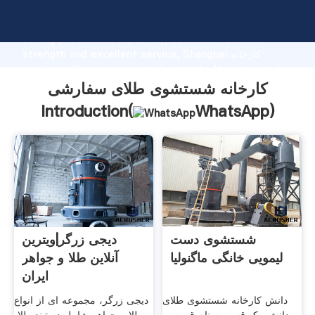
کارخانه شستشوی طلای سفارشی manufacturer Grasping
strong production capability, advanced research
strength and excellent service, Shanghai کارخانه
شستشوی طلای سفارشی supplier create the value and
bring values to all of customers.
کارخانه شستشوی طلای سفارشی
Introduction(
WhatsApp
)
شستشوی دست
دیجی زرگر|ویترین
لیمویی خانگی ماگنولیا
آنلاین طلا و جواهر
ایران
دانش کارخانه شستشوی طلای
دیجی زرگر، مجموعه ای از انواع