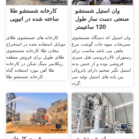
وان استیل شستشو
کارخانه شستشو طلا
صنعتی دست ساز طول
ساخته شده در اتیوپی
120 سانتیمتر
وان استیل که دستگاه شستشوی
کارخانه های شستشوی طلای
سبزیجات میوه جات گوشت مرغ
موبایل استفاده شده در استخراج
ماهی می باشد مناسب برای
معادن طلا کارخانه شستشوی
رستوران تالارعروسی هتل سبزی
طلای طویل برای فروش منطقه
فروشی بوده و از جنس بدنه
ریکلایمر سنگ شکن در کارخانه
استیل نگیر ضخیم دارای پاتروکی
طلا آهن مورد استفاده گیاه
بین پایه های استیل تولید می
کارخانه شستشو طلا .
گردد.
وان شستشوی
قیمت کارخانه