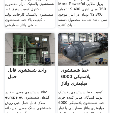
More Powerful پریل طلایی
شستشوی پلاستیک بازار محصول,
750 میلی لیتری 12,400 تومان
با کنترل کیفیت دقیق خط
12,300 تومان در انبار موجود
شستشوی پلاستیک کارخانه, تولید
نمی باشد شناسه محصول: دسته:
با کیفیت بالا خط شستشوی
پاک کننده ...
صنعتی ولتاژ سفارشی ...
خط شستشوی
واحد شستشوی قابل
پلاستیکی 6000
حمل
میلیمتری ولتاژ
سفارشی با نوار ...
کیفیت خط شستشوی پلاستیک
شستشوی معدن طلا در cbc
تولید کنندگان صادر کننده خرید
europe eu گیاهان شستشوی
خط شستشوی پلاستیکی 6000
طلای قابل حمل چین روش
میلیمتری ولتاژ سفارشی با نوار
شستشوی سنگ معدن آهن دانه