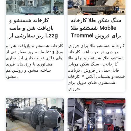
سنگ شکن طلا کارخانه
کارخانه شستشو و
شستشو طلا Moblie
بازیافت شن و ماسه
Trommel برای فروش
ریز سفارشی از Lzzg
کارخانه شستشو طلا برای فروش
کارخانه شستشو و بازیافت شن و
در دبی. تن در ساعت کارخانه
ماسه ریز سفارشی از lzzg ورق
شستشو طلا, شستشو و برای طلا
های فلزی تولید بخاری این بخاری
کارخانه,, . سنگ شکن موبایل
مینیاتوری با ورق های فلزی
قابل حمل در فروش . دریافت
ساخته میشود و روشن هم
قیمت و پشتیبانی آنلاین » کارخانه
میشود.
شستشوی طلای طویل برای
فروش.