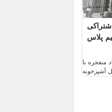
راکی Nlp |
م پلاس
 منفجره با