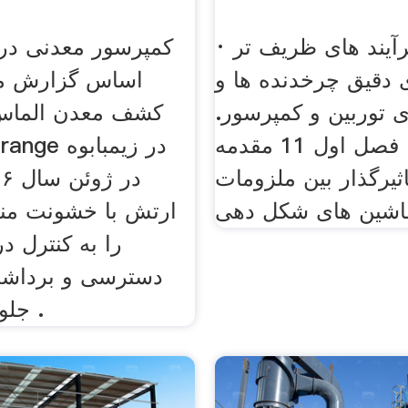
· توسعه فرآیند های ظریف تر
کمپرسور معدنی در ز
ی دقیق چرخدنده ها و
اساس گزارش مزب
ی توربین و کمپرسور.
کشف معدن الماس
فهرست: فصل اول 11 مقدمه
تاثیرگذار بین ملزومات
ماشین های شکل دهی
ارتش با خشونت من
را به کنترل در
دسترسی و برداشت
جلوگیری کنند و .