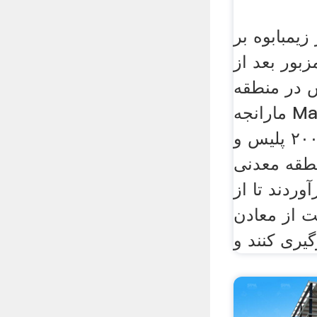
یمبابوه بر
ور بعد از
 در منطقه
مارانجه Marange در زیمبابوه
در ژوئن سال ۲۰۰۶ پلیس و
طقه معدنی
آوردند تا از
 از معادن