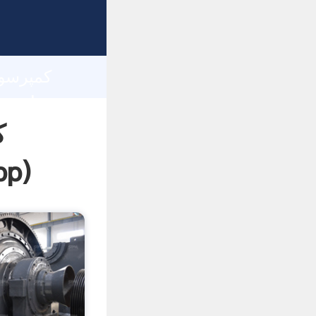
h
ک
pp
)