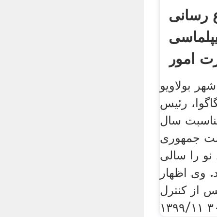
ع رسانی
پلماسی
شهر بولاویو
.. منانگاگوا، رئیس
مناسبت سال
یاست جمهوری
نو را سالی
د. وی اظهار
س از کنترل