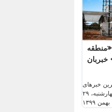
 «منطقه
 خبربان
ین خبرهای
منطقه آفریقا. چهارشنبه، ۲۹
بهمن ۱۳۹۹