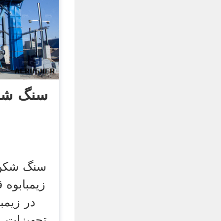
سنگ شک
سنگ شکن 
زیمبابوه
در زیمب
تجهیزات م