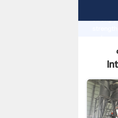
manufacturer Gra
strong p
پرسور اجاره
supplier create the value and bring v
to all o
In