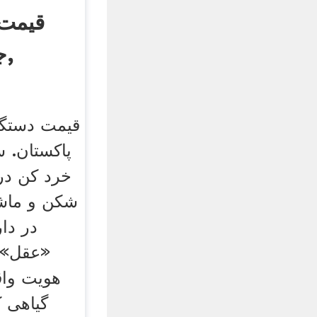
قیمت 
جدید در پاکستان,
قیمت دستگا
پاکستان. 
خرد کن در
شکن و ماشی
در دار
«عقل» 
هویت واق
گیاهی ک