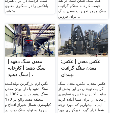
هند, سنگ شکن سنگ در هند
سنگ گرانیت در ایران همراه
قیمت کارخانه سنگ, گرانیت
باعکس را در سنگبری معنوی
سنگ مرمر تجهیزات معدن سنگ
بخوانید.
برای فروش ...
عکس معدن | عکس:
معدن سنگ دهبید |
معدن سنگ گرانیت
سنگ دهبید | کارخانه
نهبندان
سنگ دهبید | .
عکس معدن، عکس: معدن سنگ
نگين ارم بزرگترین تولیدکننده
گرانیت نهبندان در این بخش از
سنگ دهبید با دارا بودن معدن
سایت آکاایران عکس و تصاویری
سنگ دهبید در سال 1367 در
از معادن را برای شما آماده کرده
منطقه دهبيد واقع در 170
ایم ، امیدواریم که مورد توجه
کيلومتری شمال شيراز افتتاح و
شما قرار گیرد. خبرگزاری مهر:
شروع به توليد سنگ دهبيد در