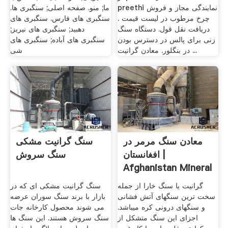
preethi نمایندگی مجاز و فروش
ما; منو. صفحه اصلی; سنگبری ها.
چرخ مرطوب در لیست قیمت .
سنگبری های فارس. سنگبری های
دریافت نقل قول. دستگاه سنگ
دهبید; سنگبری های نیریز;
زنی برای پالس در دسترس بودن
سنگبری های آباده; سنگبری های
در بنگلور. معادن گرانیت ...
شی
معادن سنگ مرمر در
سنگ گرانیت مشکی
افغانستان |
سنگ سروش
Afghanistan Mineral
.
گرانیت یا سنگ خارا از جمله
سنگ گرانیت مشکی ای که در
سخت ترین سنگهای آتش فشانی
بازار با برند سنگ سوران عرضه
و سنگهای درونی کره میباشد.
می شوند محصول کارخانه جات
اجزای این سنگ متشکل از
سنگ سروش هستند. این سنگ ها