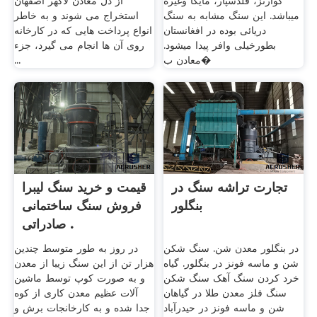
کوارتز، فلدسپار، مایکا وغیره
از دل معادن لاگهر اصفهان
میباشد. این سنگ مشابه به سنگ
استخراج می شوند و به خاطر
دریائی بوده در افغانستان
انواع پرداخت هایی که در کارخانه
بطورخیلی وافر پیدا میشود.
روی آن ها انجام می گیرد، جزء
معادن ب�
...
تجارت تراشه سنگ در
قیمت و خرید سنگ لیبرا
بنگلور
فروش سنگ ساختمانی
صادراتی .
در بنگلور معدن شن. سنگ شکن
در روز به طور متوسط چندین
شن و ماسه فونز در بنگلور. گیاه
هزار تن از این سنگ زیبا از معدن
خرد کردن سنگ آهک سنگ شکن
و به صورت کوپ توسط ماشین
سنگ فلز معدن طلا در گیاهان
آلات عظیم معدن کاری از کوه
شن و ماسه فونز در حیدرآباد
جدا شده و به کارخانجات برش و