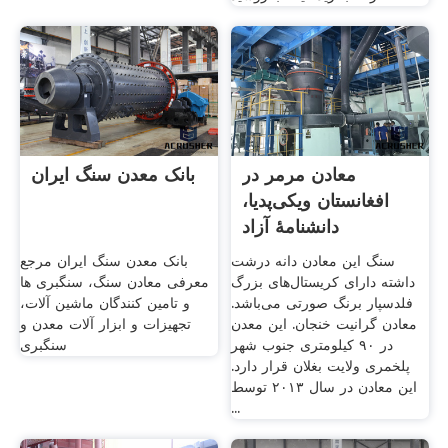
معادن مرمر در
بانک معدن سنگ ایران
افغانستان ویکی‌پدیا،
دانشنامهٔ آزاد
سنگ این معادن دانه درشت
بانک معدن سنگ ایران مرجع
داشته دارای کریستال‌های بزرگ
معرفی معادن سنگ، سنگبری ها
فلدسپار برنگ صورتی می‌باشد.
و تامین کنندگان ماشین آلات،
معادن گرانیت خنجان. این معدن
تجهیزات و ابزار آلات معدن و
در ۹۰ کیلومتری جنوب شهر
سنگبری
پلخمری ولایت بغلان قرار دارد.
این معادن در سال ۲۰۱۳ توسط
...