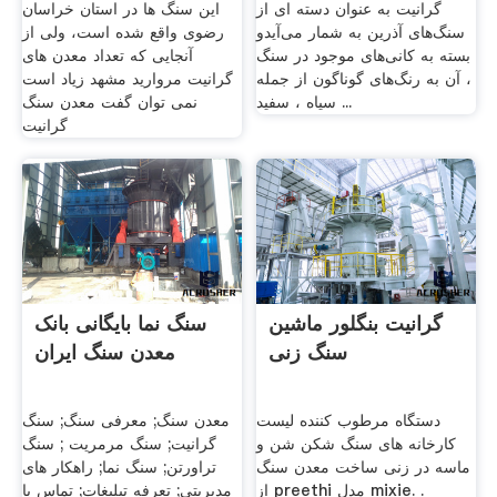
گرانیت به عنوان دسته ای از
این سنگ ها در استان خراسان
سنگ‌های آذرین به شمار می‌آیدو
رضوی واقع شده است، ولی از
بسته به کانی‌های موجود در سنگ
آنجایی که تعداد معدن های
، آن به رنگ‌های گوناگون از جمله
گرانیت مروارید مشهد زیاد است
سیاه ، سفید ...
نمی توان گفت معدن سنگ
گرانیت
گرانیت بنگلور ماشین
سنگ نما بایگانی بانک
سنگ زنی
معدن سنگ ایران
دستگاه مرطوب کننده لیست
معدن سنگ; معرفی سنگ; سنگ
کارخانه های سنگ شکن شن و
گرانیت; سنگ مرمریت ; سنگ
ماسه در زنی ساخت معدن سنگ
تراورتن; سنگ نما; راهکار های
از preethi مدل mixie. .
مدیریتی; تعرفه تبلیغات; تماس با