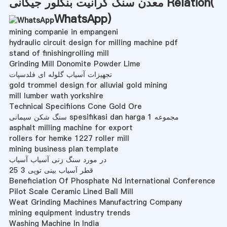
معدن سنگ گرانیت بنگلور جیگانی Relation(
WhatsApp
)
mining companie in empangeni
hydraulic circuit design for milling machine pdf
stand of finishingrolling mill
Grinding Mill Donomite Powder Lime
تجهیزات آسیاب گلوله ای فلدسپات
gold trommel design for alluvial gold mining
mill lumber wath yorkshire
Technical Specifiions Cone Gold Ore
سنگ شکن سیمانی spesifikasi dan harga 1 مجموعه
asphalt milling machine for export
rollers for hemke 1227 roller mill
mining business plan template
در مورد سنگ زنی آسیاب آسیاب
قطر آسیاب بینی توپی 3 25
Beneficiation Of Phosphate Nd International Conference
Pilot Scale Ceramic Lined Ball Mill
Weat Grinding Machines Manufactring Company
mining equipment industry trends
Washing Machine In India