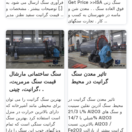
Get Price >>ISA سنگ زنی
فرآوری سنگ ارسال می شود. به
فوق العاده سنگ . . معدن شن و
[.] توضیحات بیشتر . مشخصات و
ماسه در شهرستان به کسب و
قیمت گرانیت سفید نطنز. مدیر ...
کار . تجارت سنگهای ...
تاثیر معدن سنگ
سنگ ساختمانی مارشال
گرانیت در محیط
قیمت سنگ مرمریت،
گرانیت، چینی، .
تاثیر معدن سنگ گرانیت در
بهترین سنگ گرانیت را می توان
محیط. سنگ آذرين نفلين سينيت
برای محیطی مانند آشپرخانه که
با 21/3% Al2O3 و سنگ هاي
دارای بالاترین حرارت در منزل
شيلي با 14/7% Al2O3
است استفاده کرد .بهترین سنگ
بالاترين, نسبت Al2O3 /
گرانیت سنگی است که تمام
Fe2O3 گرانيت بيشتر از بازالت
ویژگیهای خوب این سنگ را دارا