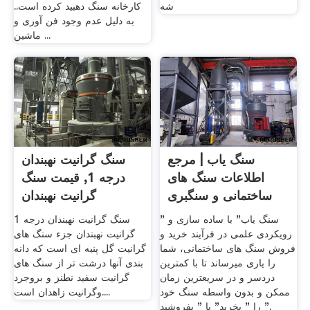
شه
کارخانه سنگ دهبید کرده است..
به دلیل عدم وجود فن آوری و
ماشین ...
سنگ یاب | مرجع
سنگ گرانیت نهبندان
اطلاعات سنگ های
درجه 1, قیمت سنگ
ساختمانی و سنگبری
گرانیت نهبندان
های .
" سنگ یاب" با ساده سازی و
سنگ گرانیت نهبندان درجه 1
رویکردی علمی در فرآیند خرید و
گرانیت نهبندان جزء سنگ های
فروش سنگ های ساختمانی، شما
گرانیت گل پنبه ای است که دانه
را یاری میرساند تا با کمترین
بندی آنها درشت تر از سنگ های
دردسر و در سریعترین زمان
گرانیت سفید نطنز و بروجرد
ممکن و بدون واسطه سنگ خود
وگرانیت زاهدان است....
را " بخرید" یا " بفروشید ".