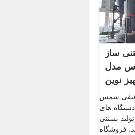
نی ساز
س مدل
یز نوین
 قیفی شمس
دستگاه های
ولید بستنی
. فروشگاه