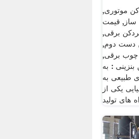
ن موتوری,
 ساز, قیمت
دکن برقی,
 دست دوم,
 چوب برقی,
نزینی : به
ی طبیعی به
ایی یکی از