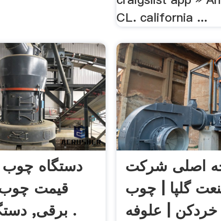
CL. california ...
 اصلی شرکت
دستگاه چوب 
عت گلپا | چوب
قیمت چوب 
وفه .
برقی, دستگاه خاک .