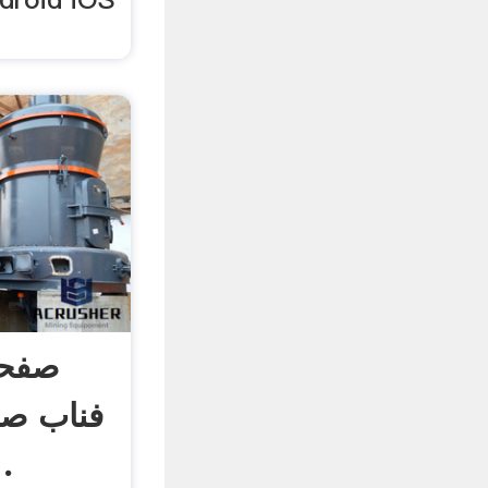
صفحه
فناب صن
خردکن | عل