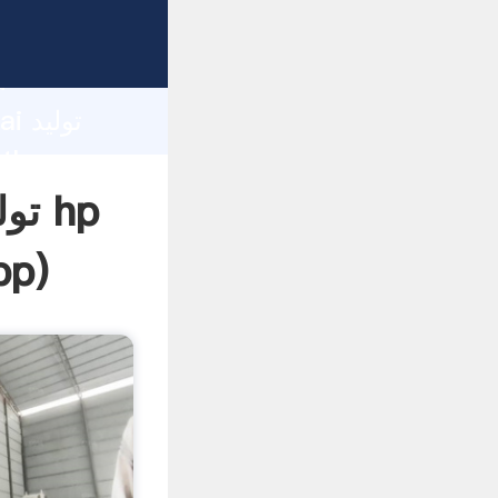
d
hai
تول
pp
)