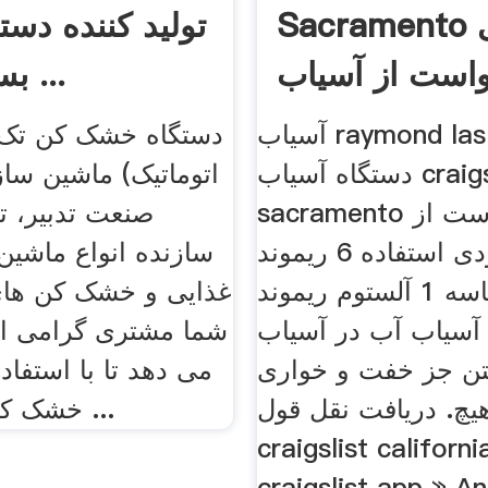
Sacramento می
تولید کننده دست
است از آسیاب
بسته بندی ...
عمودی .
آسیاب raymond las vegas
دستگاه خشک کن تک ک
دستگاه آسیاب craigslist
اتوماتیک) ماشین سا
sacramento می خواست از
صنعت تدبیر، تو
آسیاب عمودی استفاده 6 ریموند
سازنده انواع ماشین 
آسیاب کاسه 1 آلستوم ریموند
غذایی و خشک کن های
آسیاب آب در آسیاب
شما مشتری گرامی ای
ن جز خفت و خواری
می دهد تا با استفاد
یچ. دریافت نقل قول;
خشک کن با کمترین ...
craigslist californi
craigslist app » A