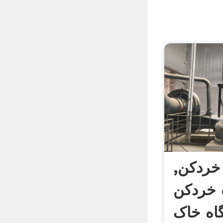
خردکن,
خردکن