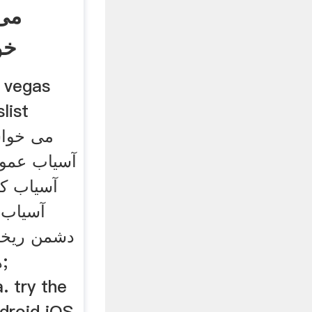
خو
آسیاب 
دشمن ریخت
ه
a. try the
ndroid iOS