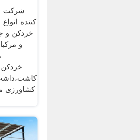
شرکت فن
کننده انواع
خردکن و چ
و مرکبا
م
خردکن،ا
کاشت،داشت
کشاورزی م