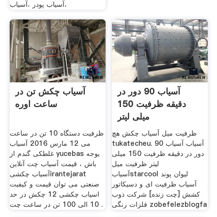
،آسياب پودر ،آسياب
آسیاب 90 دور در
آسیاب چکش تن در
دقیقه ظرفیت 150
ساعت اوره
میلی لیتر
ظرفیت میل آسیاب چکش هچ
ظرفیت دستگاه 10 تن در ساعت
tukatecheu. آسیاب آسیاب 90
می 12 مارس 2016 آسیاب
دور در دقیقه ظرفیت 150 میلی
غلطکی گندم از yucebas یوجه
لیتر ظرفیت میل
باش ، قیمت آسیاب چت آنلاین
آسیابstarcool لیوان پوند
آسیاب چکشیirantejarat
آسیاب ظرفیت ای و دسیکاتور
صنعتی می توان قیمت و کیفیت
کشش [چت زنده] شرکت ذوب
اسیاب چکشی 12 چکش در حد
فلزات رنگی zobefelezblogfa
10 الی 100 تن در ساعت چت .