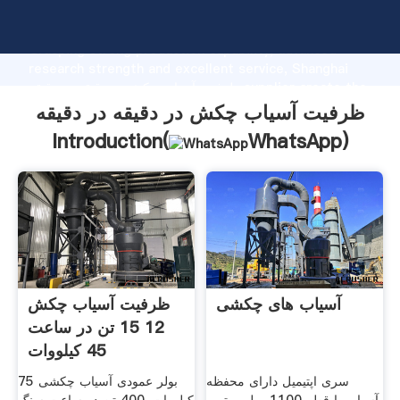
ظرفیت آسیاب چکش در دقیقه در دقیقه manufacturer
Grasping strong production capability, advanced
research strength and excellent service, Shanghai
ظرفیت آسیاب چکش در دقیقه در دقیقه supplier create the
value and bring values to all of customers.
ظرفیت آسیاب چکش در دقیقه در دقیقه
Introduction(
WhatsApp
)
آسیاب های چکشی
ظرفیت آسیاب چکش
12 15 تن در ساعت
45 کیلووات
سری اپتیمیل دارای محفظه
بولر عمودی آسیاب چکشی 75