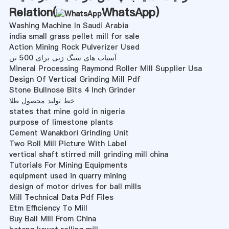
Relation(
WhatsApp
)
Washing Machine In Saudi Arabia
india small grass pellet mill for sale
Action Mining Rock Pulverizer Used
آسیاب های سنگ زنی برای 500 تن
Mineral Processing Raymond Roller Mill Supplier Usa
Design Of Vertical Grinding Mill Pdf
Stone Bullnose Bits 4 Inch Grinder
خط تولید محصول طلا
states that mine gold in nigeria
purpose of limestone plants
Cement Wanakbori Grinding Unit
Two Roll Mill Picture With Label
vertical shaft stirred mill grinding mill china
Tutorials For Mining Equipments
equipment used in quarry mining
design of motor drives for ball mills
Mill Technical Data Pdf Files
Etm Efficiency To Mill
Buy Ball Mill From China