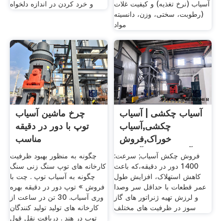
آسیاب (نرخ تغذیه) و کیفیت غلات
و خرد کردن در اندازه دلخواه
(رطوبت، سختی، وزن، دانسیته
مواد
آسیاب چکشی | آسیاب
چرخ ماشین آسیاب
چکشی,آسیاب
توپ با دور در دقیقه
خوراک,فروش
مناسب
آسیاب,قیمت آسیاب
فروش چکش آسیاب; سرعت:
چگونه به منظور بهبود ظرفیت
1400 دور در دقیقه،که باعث
کارخانه های توپ سنگ زنی سنگ
کاهش استهلاک، افزایش طول
چگونه به آسیاب توپ . چت با
عمر قطعات با حداقل سر وصدا
فروش » توپ دور در دقیقه بهره
و لرزش تهیه ژنراتور های گاز
وری آسیاب. 30 تن در ساعت از
سوز در ظرفیت های مختلف
کارخانه های تولید تولید کنندگان
توپ در هند . دریافت نقل قول