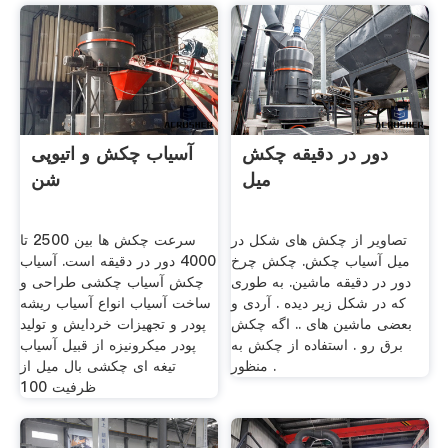
دور در دقیقه چکش
آسیاب چکش و اتیوپی
میل
شن
تصاویر از چکش های شکل در
سرعت چکش ها بین 2500 تا
میل آسیاب چکش. چکش چرخ
4000 دور در دقیقه است. آسیاب
دور در دقیقه ماشین. به طوری
چکش آسیاب چکشی طراحی و
که در شکل زیر دیده . آردی و
ساخت آسیاب انواع آسیاب ریشه
بعضی ماشین های .. اگه چکش
پودر و تجهیزات خردایش و تولید
برق رو . استفاده از چکش به
پودر میکرونیزه از قبیل آسیاب
منظور .
تیغه ای چکشی بال میل از
ظرفیت 100