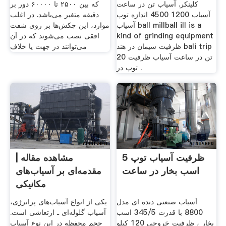
کلینکر. آسیاب تن در ساعت
که بین ۲۵۰۰ تا ۶۰۰۰۰ دور بر
آسیاب 1200 4500 اندازه توپ
دقیقه متغیر می‌باشد. در اغلب
آسیاب ball millball ill is a
موارد، این چکش‌ها بر روی شفت
kind of grinding equipment
افقی نصب می‌شوند که در آن
ظرفیت سیمان در هند bali trip
می‌توانند در جهت یا خلاف
20 تن در ساعت آسیاب ظرفیت
توپ در .
ظرفیت آسیاب توپ 5
مشاهده مقاله |
اسب بخار در ساعت
مقدمه‌ای بر آسیاب‌های
مکانیکی
آسیاب صنعتی دنده ای مدل
یکی از انواع آسیاب‌های پرانرژی،
8800 با قدرت 345/5 اسب
آسیاب گلوله‌ای ـ ارتعاشی است.
بخار ، ظرفیت خروجی 120 کیلو
حجم محفظه در این نوع آسیاب