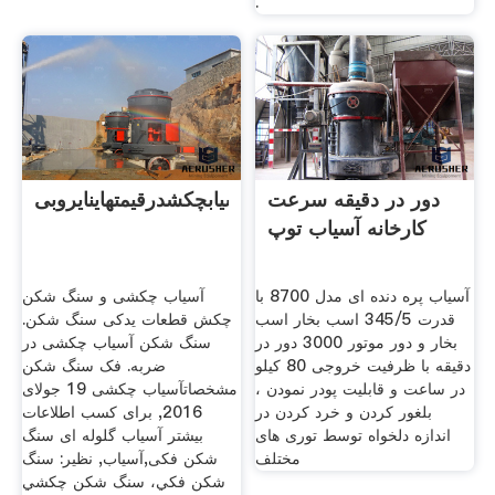
.
دور در دقیقه سرعت
آسیابچکشدرقیمتهاینایروبی
کارخانه آسیاب توپ
آسیاب پره دنده ای مدل 8700 با
آسیاب چکشی و سنگ شکن
قدرت 345/5 اسب بخار اسب
چکش قطعات یدکی سنگ شکن.
بخار و دور موتور 3000 دور در
سنگ شکن آسیاب چکشی در
دقیقه با ظرفیت خروجی 80 کیلو
ضربه. فک سنگ شکن
در ساعت و قابلیت پودر نمودن ،
مشخصات آسیاب چکشی 19 جولای
بلغور کردن و خرد کردن در
2016, برای کسب اطلاعات
اندازه دلخواه توسط توری های
بیشتر آسیاب گلوله ای سنگ
مختلف
شکن فکی,آسیاب, نظير: سنگ
شكن فكي، سنگ شكن چكشي