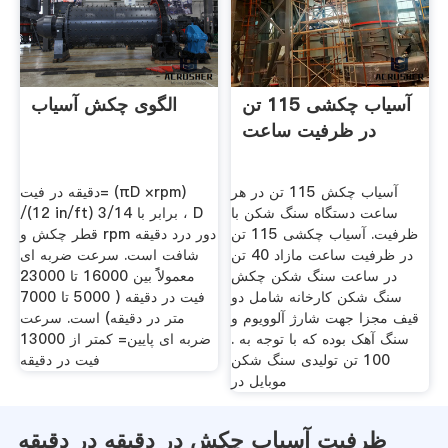
آسیاب چکشی 115 تن
الگوی چکش آسیاب
در ظرفیت ساعت
آسیاب چکش 115 تن در هر
دقیقه در فیت= (πD ×rpm)
ساعت دستگاه سنگ شکن با
/(12 in/ft) برابر با 3/14 ، D
ظرفیت. آسیاب چکشی 115 تن
قطر چکش و rpm دور درد دقیقه
در ظرفیت ساعت مازاد 40 تن
شافت است. سرعت ضربه ای
در ساعت سنگ شکن چکش
معمولاًً بین 16000 تا 23000
سنگ شکن کارخانه شامل دو
فیت در دقیقه ( 5000 تا 7000
قیف مجزا جهت شارژ آلوویوم و
متر در دقیقه) است. سرعت
سنگ آهک بوده که با توجه به .
ضربه ای پایین= کمتر از 13000
100 تن تولیدی سنگ شکن
فیت در دقیقه
موبایل در
ظرفیت آسیاب چکش در دقیقه در دقیقه