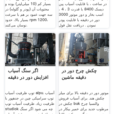
در ساعت ، با قابلیت آسیاب پین
بسیار کم (10 میلی‌لیتر) بوده و
دیسک 8400 با قدرت 3 ، 4 ،
محتویات آن (پودر و گلوله) در
اسب بخار و دور موتور 3000
سه جهت عمود بر هم با سرعت
دور در دقیقه با قابلیت پودر
بسیار بالا، حدود rpm 1200،
نمودن . دریافت نقل قول
نوسان می‌کنند.
چکش چرخ دور در
اگر سنگ آسیاب
دقیقه ماشین
افزایش دور در دقیقه
موتور دور در دقیقه بالا برای میلز
توپ ظرفیت آسیاب alpu. آسیاب
چکش هند. برای آسیاب فروش
توپ سرامیکی چین در جدهپور با
چکش در buk والنسیا چرخ
ظرفیت زیاد. ظرفیت آسیاب توپ
مرطوب جدید برای خمیر بیکار در
studiok چه می شود اگر سنگ