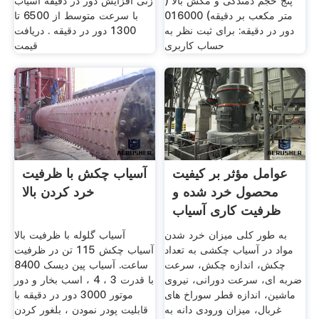
پنج حجم دمندگی و مکش بالا (
زنی افزایش دور در دقیقه آسیاب
متر مکعب بر دقیقه) 016000
با سرعت متوسط از 6500 تا
دور در دقیقه: برای ثبت نظر به
1300 دور در دقیقه . دریافت
حساب کاربری
قیمت
عوامل مؤثر بر کیفیت
آسیاب چکش با ظرفیت
محصول خرد شده و
خرد کردن بالا
ظرفیت کاری آسیاب
چکشی
به طور کلی میزان خرد شدن
آسیاب گلوله با ظرفیت بالا
مواد در آسیاب چکشی به تعداد
آسیاب چکش 115 تن در ظرفیت
چکش، اندازه چکش، سرعت
ساعت. آسیاب پین دیسک 8400
ضربه ای، سرعت دورانی، نیروی
با قدرت 3 ، 4 ، اسب بخار و دور
ماشین، اندازه قطر سوراخ های
موتور 3000 دور در دقیقه با
غربال، میزان ورودی دانه به
قابلیت پودر نمودن ، بلغور کردن