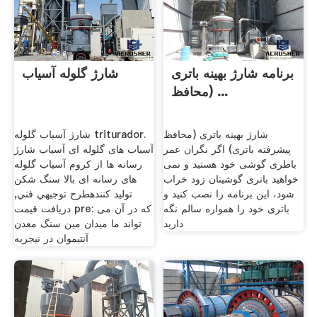
برنامه شارژ بهینه باتری
شارژ گلوله آسیاب
(محافظ ...
شارژ بهینه باتری (محافظ
شارژ آسیاب گلوله triturador.
پیشرفته باتری) اگر نگران عمر
آسیاب های گلوله ای آسیاب شارژ
باطری گوشی خود هستید و نمی
رسانه ها از کروم آسیاب گلوله
خواهید باتری گوشیتان زود خراب
های رسانه ای بالا سنگ شکن
شود، این برنامه را نصب کنید و
تولید کنندهطرح توجيهي فني,
باتری خود را همواره سالم نگه
دریافت قیمت pre: که در آن می
دارید
تواند ما میدان مین سنگ معدن
آنتیموان در نیجریه