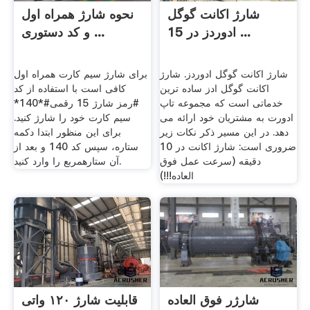
شارژ اکانت گوگل
نحوه شارژ همراه اول
ادوردز در 15 ...
و کد دستوری ...
شارژ اکانت گوگل ادوردز. شارژ
برای شارژ سیم کارت همراه اول
اکانت گوگل ادز ساده ترین
کافی است با استفاده از کد
خدماتی است که مجموعه تاپ
#رمز شارژ 15 رقمی#*140*
ادورت به مشتریان خود ارائه می
سیم کارت خود را شارژ کنید.
دهد. در این مسیر ذکر نکات زیر
برای این منظور ابتدا دکمه
ضروری است: شارژ اکانت در 10
ستاره، سپس کد 140 و بعد از
دقیقه (سرعت عمل فوق
آن ستارهمربع را وارد کنید.
العاده!!!)
شارژر فوق العاده
قابلیت شارژ ۱۲۰ واتی