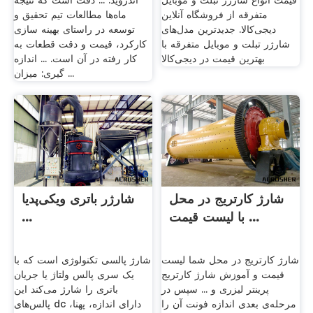
قیمت انواع شارژر تبلت و موبایل
اندروید. ... دقت است که نتیجه
متفرقه از فروشگاه آنلاین
ماه‌ها مطالعات تیم تحقیق و
دیجی‌کالا. جدیدترین مدل‌های
توسعه در راستای بهینه سازی
شارژر تبلت و موبایل متفرقه با
کارکرد، قیمت و دقت قطعات به
بهترین قیمت در دیجی‌کالا
کار رفته در آن است. ... اندازه
گیری: میزان ...
شارژ کارتریج در محل
شارژر باتری ویکی‌پدیا
با لیست قیمت ...
...
شارژ کارتریج در محل شما لیست
شارژ پالسی تکنولوژی است که با
قیمت و آموزش شارژ کارتریج
یک سری پالس ولتاژ یا جریان
پرینتر لیزری و ... سپس در
باتری را شارژ می‌کند این
مرحله‌ی بعدی اندازه فونت آن را
پالس‌های dc دارای اندازه، پهنا،