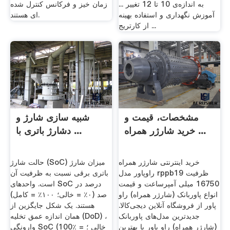
به اندازه‌ی 10 تا 12 تغییر ...
زمان خیز و فرکانس کنترل شده
آموزش نگهداری و استفاده بهینه
ای هستند.
از کارتریج ...
مشخصات، قیمت و
شبیه سازی شارژ و
خرید شارژر همراه ...
دشارژ باتری با ...
خرید اینترنتی شارژر همراه
حالت شارژ (SoC) میزان شارژ
راوپاور مدل rppb19 ظرفیت
باتری برقی نسبت به ظرفیت آن
16750 میلی آمپرساعت و قیمت
است. واحدهای SoC درصد در
انواع پاوربانک (شارژر همراه) راو
صد (۰٪ = خالی؛ ۱۰۰٪ = کامل)
پاور از فروشگاه آنلاین دیجی‌کالا.
هستند. یک شکل جایگزین از
جدیدترین مدل‌های پاوربانک
همان اندازه عمق تخلیه (DoD) ،
(شارژر همراه) راو پاور با بهترین
وارونگی SoC (100٪ = خالی ؛