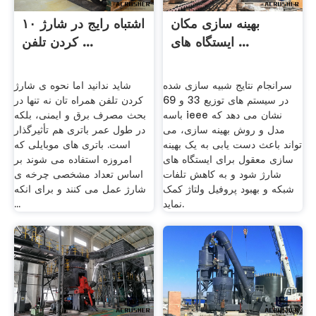
بهینه سازی مکان
۱۰ اشتباه رایج در شارژ
ایستگاه های ...
کردن تلفن ...
سرانجام نتایج شبیه سازی شده
شاید ندانید اما نحوه ی شارژ
در سیستم های توزیع 33 و 69
کردن تلفن همراه تان نه تنها در
باسه ieee نشان می دهد که
بحث مصرف برق و ایمنی، بلکه
مدل و روش بهینه سازی، می
در طول عمر باتری هم تأثیرگذار
تواند باعث دست یابی به یک بهینه
است. باتری های موبایلی که
سازی معقول برای ایستگاه های
امروزه استفاده می شوند بر
شارژ شود و به کاهش تلفات
اساس تعداد مشخصی چرخه ی
شبکه و بهبود پروفیل ولتاژ کمک
شارژ عمل می کنند و برای انکه
نماید.
...