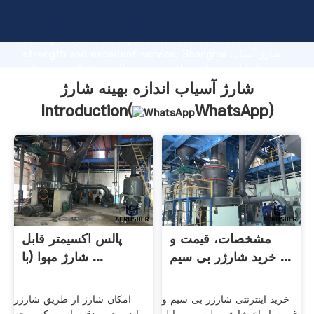
شارژ آسیاب اندازه بهینه شارژ manufacturer Grasping
strong production capability, advanced research
strength and excellent service, Shanghai شارژ آسیاب
اندازه بهینه شارژ supplier create the value and bring
values to all of customers.
شارژ آسیاب اندازه بهینه شارژ
Introduction(
WhatsApp
)
مشخصات، قیمت و
پالس اکسیمتر قابل
خرید شارژر بی سیم ...
شارژ مپوا (با ...
خرید اینترنتی شارژر بی سیم و
امکان شارژ از طریق شارژر