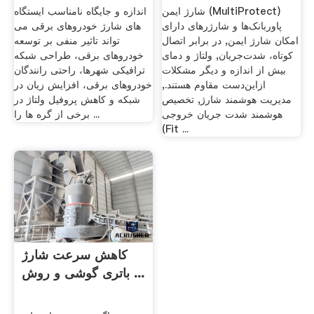
شارژ ایمن (MultiProtect)
اندازه و جایگاه نامناسب ایستگاه
پاوربانک‌ها و شارژرهای دارای
های شارژ خودروهای برقی می
امکان شارژ ایمن, در برابر اتصال
تواند تاثیر منفی بر توسعه
کوتاه، شدت‌جریان, ولتاژ و دمای
خودروهای برقی، طراحی شبکه
بیش از اندازه و دیگر مشکلات
ترافیکی شهرها، راحتی رانندگان
از‌این‌دست مقاوم هستند.,
خودروهای برقی، افزایش زیان در
مدیریت هوشمند شارژ, تخصیص
شبکه و کاهش پروفیل ولتاژ در
هوشمند شدت جریان خروجی
برخی از گره ها را ...
(Fit ...
کاهش سرعت شارژ
باتری گوشی و روش ...