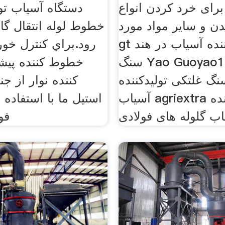
رای خرد کردن انواع
دستگاه آسیاب ت
 و سایر مواد مورد .
خطوط لوله انتقال گاز
gt توپ تولید کننده آسیاب در هند
رود.براي كنترل خو
سنگ Yao Guoyao1 740 سنگ
خطوط کننده پیش
نگ غلتکی تولیدکننده
کننده نوار از 
آسیاب agriextra تولید کننده
استیل ما با استفاده ا
فو