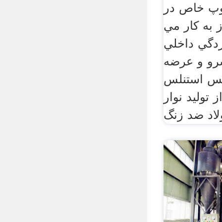
وپ خاص در
 به كار مي
ردگي داخلي
رو و عرضه
جنس استنلس
ز تولید نوار
لاد ضد زنگ