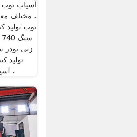
آسیاب توپ ب
مختلف معدن
زنی پودر س
آسیاب گلوله های فولادی .