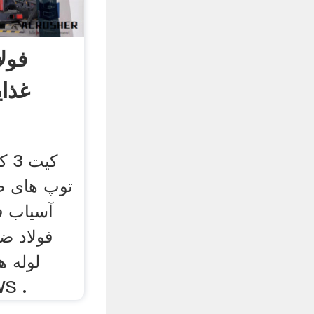
فول
غذای
کیت
توپ های ض
آسیاب ف
فولادی ضد