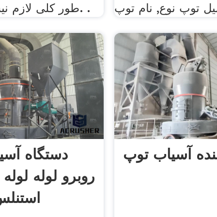
یل توپ نوع, نام توپ
طور کلی لازم نیست به رنگ. .
ننده آسیاب توپ
دستگاه آسی
روبرو لوله لوله
استنلس