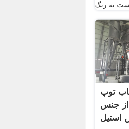
اب توپ
 از جنس
 استیل