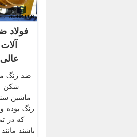
فولاد ض
آلات
عالی 
ضد زنگ م
شکن ب
ماشین سنگ
زنگ بوده و
که در تم
باشند مانند