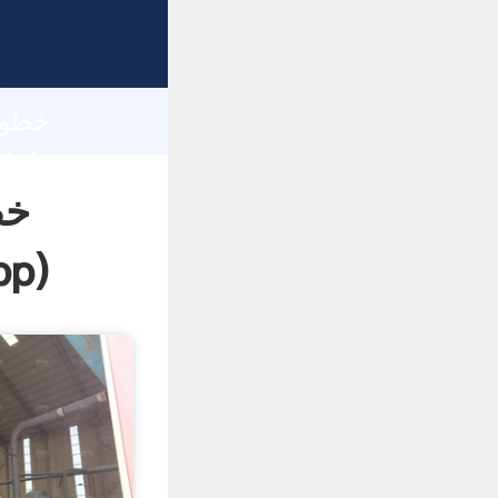
h
خط
pp
)