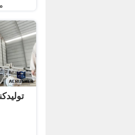
م
تولیدک