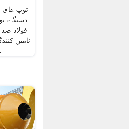
توپ های 
دستگاه تول
فولاد ضد ز
تامین کنند
کننده آس