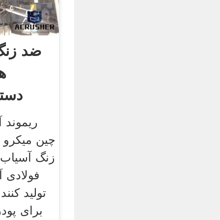
ضد زنگ
ه
دستگ
ریموند 
چین میکرو 
زنگ آسیاب 
فولادی 
تولید کنن
برای پودر