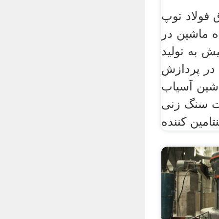
فولاد توپ
ه ماشین در
 23 مه 2016 پیش به تولید
در پردازش
اشین آسیاب
ات سنگ زنی
تامین کننده