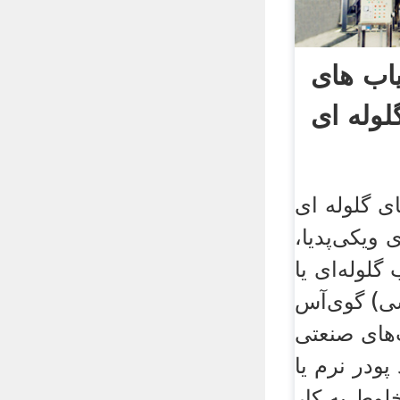
اب های
لوله ای
ی گلوله ای
 ویکی‌پدیا،
 گلوله‌ای یا
گوی‌آس (به انگلیسی: Ball mill)
‌های صنعتی
ودر نرم یا
لوط به کار