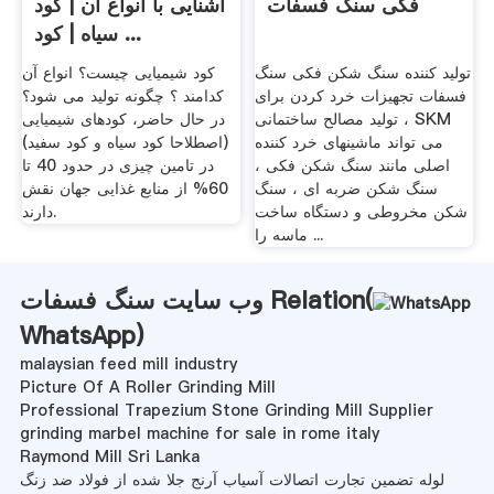
فکی سنگ فسفات
آشنایی با انواع آن | کود
سیاه | کود ...
تولید کننده سنگ شکن فکی سنگ
کود شیمیایی چیست؟ انواع آن
فسفات تجهیزات خرد کردن برای
کدامند ؟ چگونه تولید می شود؟
تولید مصالح ساختمانی ، SKM
در حال حاضر، کودهای شیمیایی
می تواند ماشینهای خرد کننده
(اصطلاحا کود سیاه و کود سفید)
اصلی مانند سنگ شکن فکی ،
در تامین چیزی در حدود 40 تا
سنگ شکن ضربه ای ، سنگ
60% از منابع غذایی جهان نقش
شکن مخروطی و دستگاه ساخت
دارند.
ماسه را ...
وب سایت سنگ فسفات Relation(
WhatsApp
)
malaysian feed mill industry
Picture Of A Roller Grinding Mill
Professional Trapezium Stone Grinding Mill Supplier
grinding marbel machine for sale in rome italy
Raymond Mill Sri Lanka
لوله تضمین تجارت اتصالات آسیاب آرنج جلا شده از فولاد ضد زنگ