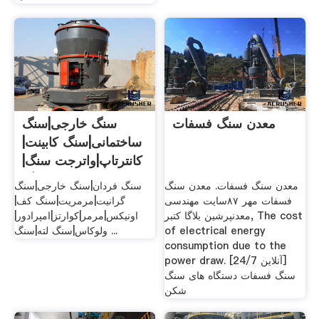
معدن سنگ فسفات
سنگ خارجی|سنگ
ساختمانی|سنگ کابینت|
کانترتاپ|واترجت سنگ|
سنگ ...
معدن سنگ فسفات. معدن سنگ
سنگ فردان|سنگ خارجی|سنگ
فسفات مهر ۸٧سایت مهندسی
گرانیت|مرمریت|سنگ کف|
معدنپرشین بلاگا کتبر, The cost
اونیکس|مرمر|کوارتز|امپرادور|
of electrical energy
ولوکاس|سنگ لته|سنگ ...
consumption due to the
power draw. [24/7 آنلاین]
سنگ فسفات دستگاه های سنگ
شکن