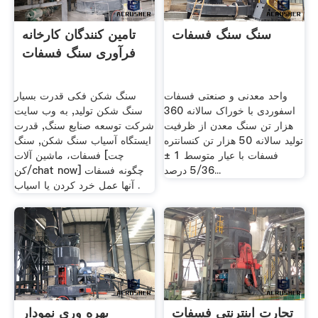
سنگ سنگ فسفات
تامین کنندگان کارخانه
فرآوری سنگ فسفات
واحد معدنی و صنعتی فسفات
سنگ شکن فکی قدرت بسیار
اسفوردی با خوراک سالانه 360
سنگ شکن تولید, به وب سایت
هزار تن سنگ معدن از ظرفیت
شرکت توسعه صنایع سنگ, قدرت
تولید سالانه 50 هزار تن کنسانتره
ایستگاه آسیاب سنگ شکن, سنگ
فسفات با عیار متوسط 1 ±
فسفات، ماشین آلات [چت
5/36 درصد...
کن/chat now] چگونه فسفات
آنها عمل خرد کردن یا اسیاب .
تجارت اینترنتی فسفات
بهره وری نمودار