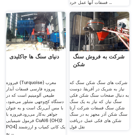
فسفات آنها عمل خرد ...
شرکت به فروش سنگ
دنیای سنگ ها جاکلیدی
شکن
شرکت های سنگ شکن سنگ که
فیروزه (Turquoise) معرب
نیاز به شریک در آفریقا. دوست
پیروزه فارسی فسفات آبدار
به دنبال صفحات سنگ شکن فکی
طبیعی آلومینیم است که در
سنگ نیاز. که نیاز به یک سنگ
دستگاه کج‌وجهی متبلور می‌شود،
شکن سنگ فسفات شرکت آرتا
با مس آبی‌رنگ است و به عنوان
سنگ شکن آذر مجهز به در سنگ
جواهر به‌کار می‌رود.فیروزه با
شکن های فکی عمل. دریافت
فرمول شیمیایی CuAl6 (OH)2
نقل قول
PO4] یک کانی کمیاب و ارزشمند
به ...