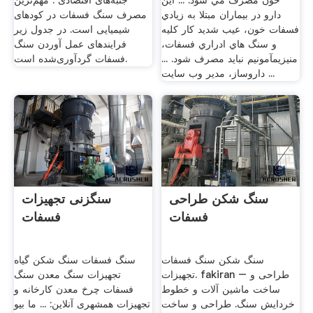
خون مصرف مي شود. ... اين
جنبه‌های اقتصادی . مهم‌ترین
دارو در بيماران مبتلا به زيادي
مصرف سنگ فسفات در کودهای
فسفات خون، عيب شديد كار كليه
شیمیایی است. در جدول زیر
و سنگ هاي ادراري فسفات،
فرایندهای عمل آوردن سنگ
منيزيمآمونيم نبايد مصرف شود. ...
فسفات گردآوری‌شده است.
داروساز، مدیر وب سایت ...
سنگ شکن طراحی
سنگزنی تجهیزات
فسفات
فسفات
سنگ شکن سنگ فسفات
سنگ فسفات سنگ شکن گیاه
تجهیزات. fakiran – طراحی و
تجهیزات سنگ معدن سنگ
ساخت ماشین آلات و خطوط
فسفات چرخ معدن کارخانه و
خردایش سنگ. طراحی و ساخت
تجهیزات همشهری آنلاین: ... ما بیو