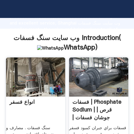
وب سایت سنگ فسفات manufacturer Grasping strong
production capability, advanced research strength
and excellent service, Shanghai وب سایت سنگ فسفات
supplier create the value and bring values to all of
customers.
وب سایت سنگ فسفات Introduction(
WhatsApp
)
فسفات | Phosphate
انواع فسفر
Sodium | | قرص
جوشان فسفات |
دارویاب
فسفات براي جبران كمبود فسفر
سنگ فسفات . مصارف و