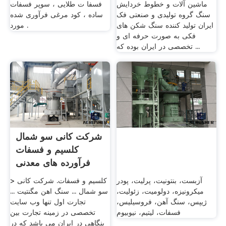
ماشین آلات و خطوط خردایش
فسفا ت طلایی ، سوپر فسفات
سنگ گروه تولیدی و صنعتی فک
ساده ، کود مرغی فرآوری شده
ایران تولید کننده سنگ شکن های
مورد .
فکی به صورت حرفه ای و
تخصصی در ایران بوده که ...
شرکت کانی سو شمال
کلسیم و فسفات
فرآورده های معدنی
آزبست، بنتونیت، پرلیت، پودر
> کلسیم و فسفات. شرکت کانی
میکرونیزه، دولومیت، زئولیت،
سو شمال ... سنگ اهن مگنتیت ...
ژیپس، سنگ آهن، فروسیلیس،
تجارت اول تنها وب سایت
فسفات، لیتیم، نیوبیوم
تخصصی در زمینه تجارت بین
بنگاهی در ایران می باشد که در