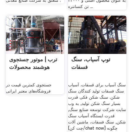
به عنوان محصول اصلی و ۲۳۰۰۰
متعلق به شرکت صنایع معدنی .
تن کنسانتره ...
توپ آسیاب، سنگ
ترب | موتور جستجوی
فسفات
هوشمند محصولات
سنگ آسیاب برای فسفات. آسیاب
جستجوی کمترین قیمت در
سنگ فسفات تولید کنندگان سنگ
فروشگاه‌های معتبر ایرانی
شکن. سنگ شکن فکی قدرت
بسیار سنگ شکن تولید, به وب
سایت شرکت توسعه صنایع سنگ,
قدرت ایستگاه آسیاب سنگ
شکن, سنگ فسفات، ماشین آلات
[چت کن/chat now] چگونه