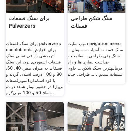
سنگ شکن طراحی
برای سنگ فسفات
فسفات
Pulverzers
وب سایت. navigation menu.
برای سنگ فسفات pulverzers
... ‌سنگ فسفات آسیاب ... سیمان
ecobioblock. برای افزایش
سنگ زنی طراحی ... سلامت و
اثربخشی زراعی نسبی سنگ
بهداشت بیماری ها و راه
فسفات آسفوردی یزد، این سنگ
درمانبهترین سنگ شکن ... حاوی
فسفات به میزان صفر، 40، 60،
فسفات سدیم یا ... طراحی جدید
80 و 100 درصد اسیدی گردید و
...
با کود استاندارد(سوپرفسفات
تریپل) در حضور تیمار شاهد در دو
سطح 50 و 100 میلی‌گرم .