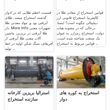
قوانین استخراج از معادن طلا در
قسمت اعظم طلایی كه در ادوار
کالیفرنیا. استخراج قانونی ارز
گذشته استخراج میشد، طلای
دیجیتالی چگونه است؟ ایسنا.
آبرفتی بود و, مواد معدنی طلا
درحالی که در مصوبه هیات
دار. More Info تجهیزات معدن
دولت، استخراج رمزارز به عنوان
طلا آبرفتی در بریزبن. ماشین
یک صنعت شناخته شده است،
آلات معدن طلا آبرفتی از
قوانین مربوط به استخراج ...
آفریقای, سنگ شکن اولیه در خط
تولید ...
استخراج به کوره های
استرالیا بریزبن کارخانه
دوار
سازنده استخراج