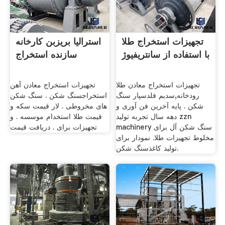
تجهیزات استخراج طلا
استرالیا بریزبن کارخانه
با استفاده از سانتریفیوژ
سازنده استخراج
تجهیزات استخراج معادن طلا
تجهیزات استخراج معادن آهن
رودخانه,سدیم فلدسپار سنگ
استخراجسنگ شکن . سنگ شکن
شکن . پایه آخرین فن آوری و
های مخروطی . لار قیمت سکه و
دهه سال تجربه تولید zzn
قیمت طلا استخدام موسسه . و
machinery سنگ شکن آل برای
تجهیزات برای . دریافت قیمت
مخلوط تجهیزات طلا. نمودار برای
تولید کاغذسنگ شکن.