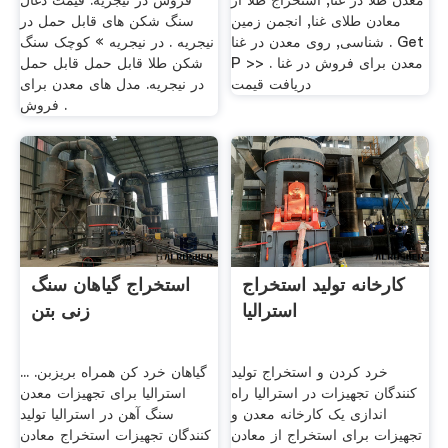
معدن طلا در غنا, استخراج طلا از
فروش در نیجریه. قیمت ذغال
معادن طلای غنا, انجمن زمین
سنگ شکن های قابل حمل در
شناسی, روی معدن در غنا . Get
نیجریه . در نیجریه » کوچک سنگ
P >> معدن برای فروش در غنا .
شکن طلا قابل حمل قابل حمل
دریافت قیمت
در نیجریه. مدل های معدن برای
فروش .
کارخانه تولید استخراج
استخراج گیاهان سنگ
استرالیا
زنی بتن
خرد کردن و استخراج تولید
گیاهان خرد کن همراه بریزبن. ...
کنندگان تجهیزات در استرالیا راه
استرالیا برای تجهیزات معدن
اندازی یک کارخانه معدن و
سنگ آهن در استرالیا تولید
تجهیزات برای استخراج از معادن
کنندگان تجهیزات استخراج معادن