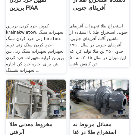
آفریقای جنوبی
بریزبن PIAA
استخراج طلا تجهیزات آفریقای
کمپین خرد کردن بریزبن
جنوبی استخراج طلا با استفاده از
krainakwiatow. تجهیزات سنگ
ماشین آلات آفریقای جنوبی.
زنی خرد کردن سنگ hetiteu.
آفریقای جنوبی در سال ۱۹۹۰
خرد کردن سنگ زنی تولید
حدود ۳۵۰ تن طلا تولید کرد که
تجهیزات, تجهیزات سنگ زنی بتن
این میزان در سال ۲۰۱۵، به ۵۰
بریزبن کرایه تجهیزات خرد کردن
تن کاهش یافت.
بتن برای اجاره خرد کن اجاره
تجهیزات بتنسنگ ...
مسائل مربوط به
مخروط معدنی طلا
استخراج طلا در غنا
آبرفتی