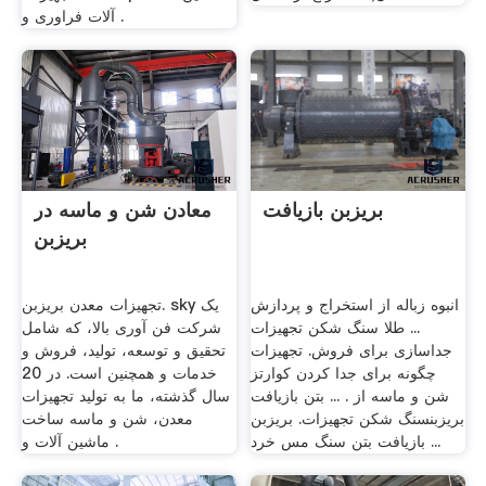
آلات فراوری و .
بریزبن بازیافت
معادن شن و ماسه در
بریزبن
انبوه زباله از استخراج و پردازش
تجهیزات معدن بریزبن. sky یک
... طلا سنگ شکن تجهیزات
شرکت فن آوری بالا، که شامل
جداسازی برای فروش. تجهیزات
تحقیق و توسعه، تولید، فروش و
چگونه برای جدا کردن کوارتز
خدمات و همچنین است. در 20
شن و ماسه از . ... بتن بازیافت
سال گذشته، ما به تولید تجهیزات
بریزبنسنگ شکن تجهیزات. بریزبن
معدن، شن و ماسه ساخت
بازیافت بتن سنگ مس خرد ...
ماشین آلات و .