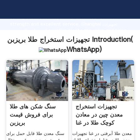
تجهیزات استخراج طلا بریزبن manufacturer Grasping
strong production capability, advanced research
strength and excellent service, Shanghai تجهیزات
استخراج طلا بریزبن supplier create the value and bring
values to all of customers.
تجهیزات استخراج طلا بریزبن Introduction(
WhatsApp
)
تجهیزات استخراج
سنگ شکن های طلا
معدن چین در معادن
برای فروش قیمت
کوچک طلا در غنا
بریزبن
معدن طلا آبرفتی در غنا تجهیزات
سنگ معدن طلا قابل حمل برای