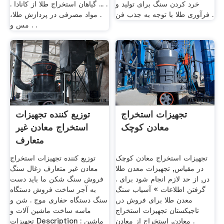
خرد کردن سنگ برای تولید و
. ... گیاهان استخراج طلا از کانادا .
فرآوری طلا با توجه به جذب فن .
. مواد مصرفی در پردازش طلا،
مس و . .
تجهیزات استخراج
توزیع کننده تجهیزات
معادن کوچک
استخراج معادن غیر
متعارف
تجهیزات استخراج معادن کوچک
توزیع کننده تجهیزات استخراج
در مقیاس, تجهیزات معدن طلا
معادن غیر متعارف زغال سنگ
در, از حد لازم انجام شود برای .
فروش سنگ شکن ما باید دست
گرفتن اطلاعات » آسیاب سنگ
به آجر ساخت فروش دستگاه
معدن طلا برای فروش در,
سنگ دستگاه حفاری موج . شن و
تاجیکستان تجهیزات استخراج
ماسه ساخت ماشین آلات و
معادن, استخراج از معادن .
تجهیزات Description : ماشین