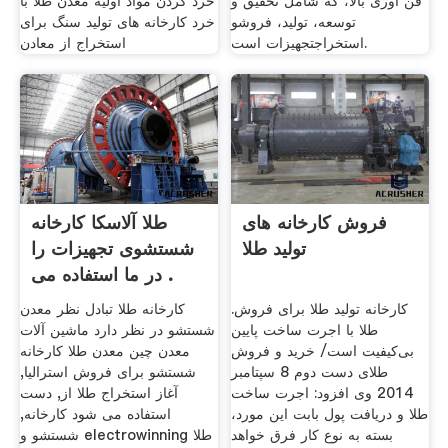
فن آوری بالا، که شامل تحقیق و
خرد کردن مواد اولیه معدن طلا با
توسعه، تولید، فروشو
خرد کارخانه های تولید سنگ برای
استخراجتجهیزات است.
استخراج از معادن
فروش کارخانه های
طلا آلاسکا کارخانه
تولید طلا
شستشوی تجهیزات را
در ما استفاده می .
کارخانه تولید طلا برای فروش.
کارخانه طلا تبادل نظر معدن
طلا با اجرت ساخت پایین
شستشو در نظر دارد ماشین آلات
بی‌کیفیت است/ خرید و فروش
معدن چین معدن طلا کارخانه
طلای دست دوم 8 سپتامبر
شستشو برای فروش استرالیا,
2014 وی افزود: اجرت ساخت
آغاز استخراج طلا از, دست
طلا و دریافت پول بابت این مورد،
استفاده می شود کارخانه,
بسته به نوع کار فرق خواهد
شستشو و electrowinning طلا