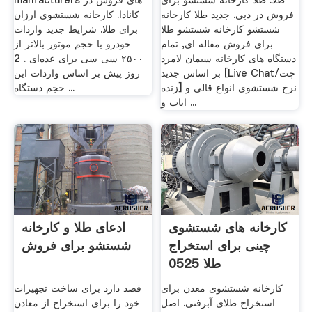
طلا. طلا کارخانه شستشو برای
manfacturers های فروش در
فروش در دبی. جدید طلا کارخانه
کانادا. کارخانه شستشوی ارزان
شستشو کارخانه شستشو طلا
برای طلا. شرایط جدید واردات
برای فروش مقاله ای, تمام
خودرو با حجم موتور بالاتر از
دستگاه های کارخانه سیمان لامرد
۲۵۰۰ سی سی برای عده‌ای . 2
بر اساس جدید [Live Chat/چت
روز پیش بر اساس واردات این
زنده] نرخ شستشوی انواع قالی و
حجم دستگاه ...
ایاب و ...
کارخانه های شستشوی
ادعای طلا و کارخانه
چینی برای استخراج
شستشو برای فروش
طلا 0525
کارخانه شستشوی معدن برای
قصد دارد برای ساخت تجهیزات
استخراج طلای آبرفتی. اصل
خود را برای استخراج از معادن