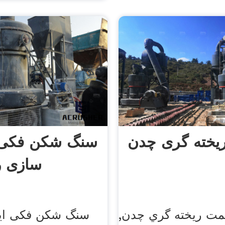
یخته گری چدن
سنگ شکن فکی 
سازی ر
مت ريخته گري چدن,
سنگ شکن فکی ای