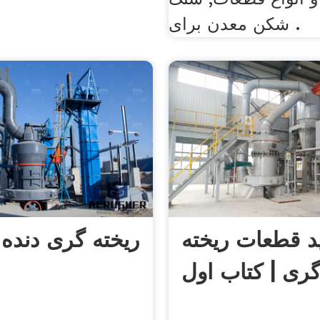
شکن معدن برای .
ید قطعات ریخته
ریخته گری دنده 
ری | کتاب اول