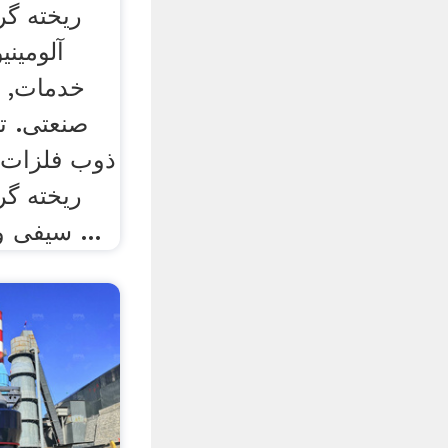
ريخته گر
آلوميني
خدمات, خ
صنعتی. ت
ذوب فلزات د
ریخته گر
سیفی و سایر عرضه کنندگان ...