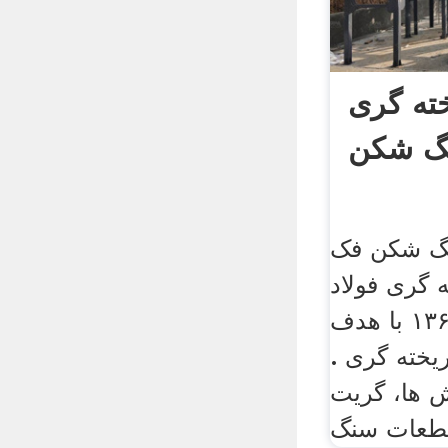
ته گری
گ شکن
نگ شکن فک
گری فولاد
طبرستان در سال ۱۳۶۲ با هدف
یخته گری .
 ها، گریت