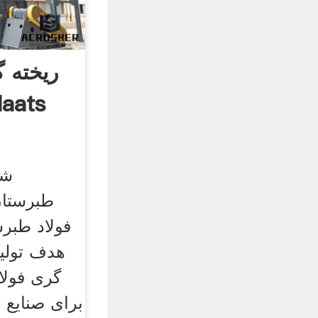
ریخته 
laats
شر
طبرستان
هدف تولید
گری فولا
برای صنایع