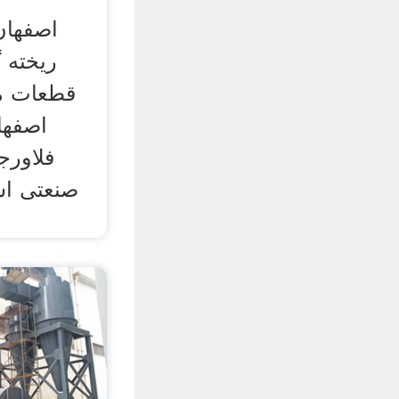
اصفهان
ریخته 
قطعات م
فلاورج
صنعتی اش