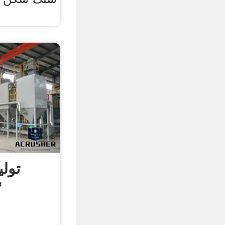
تول
گ