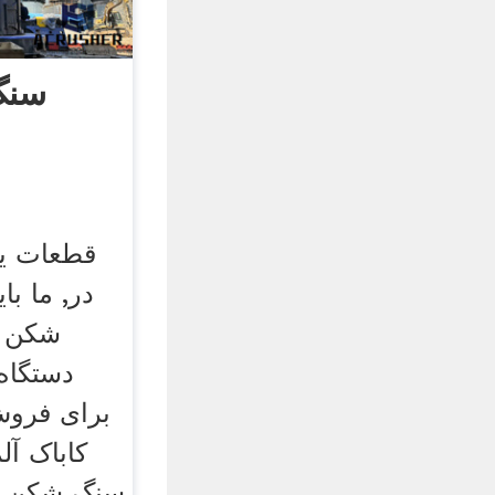
سنگ
قطعات ی
در, ما ب
شکن د
دستگاه
برای فروش 
کاباک آ
سنگ شکن و 