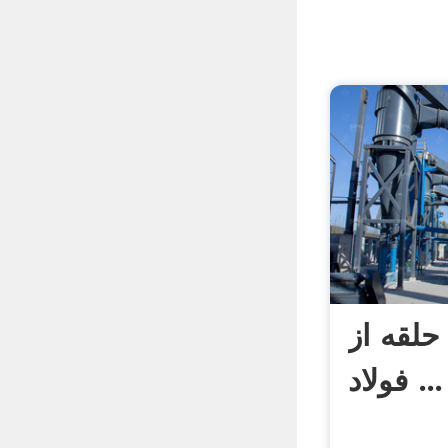
حلقه از
فولاد ...