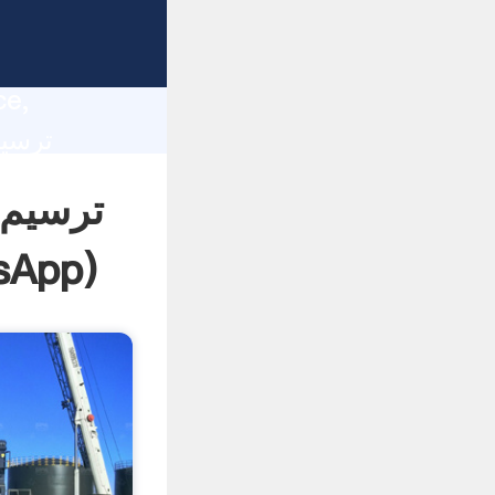
lity,
ce,
 of
ترسیم 
sApp
)