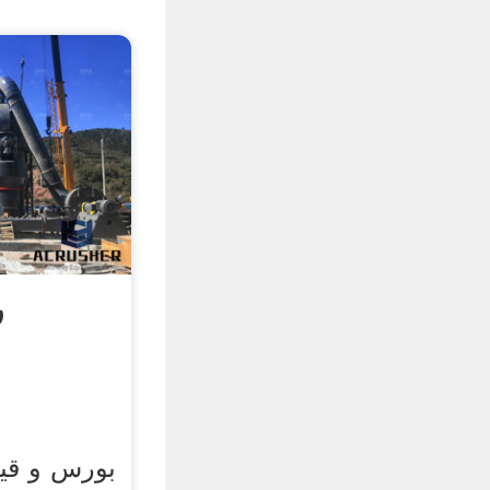
ر
بورس و قی