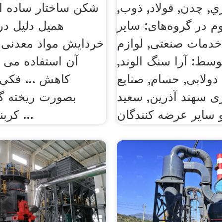
ي, چدن, فولاد, ذوب,
شکن ساختار ساده ای
وم در گروه‌های: سایر
همیل دلیل در
دمات صنعتی, لوازم
خردایش مواد معدنی 
وسط: آرا سنگ الوند,
آن استفاده می 
ولابی, حسام, صنایع
کاهش ... فکی
ی سهند آذرین, سعید
بصورت ریخته گر
کربنی بوده و از ...