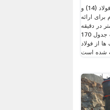
ماشین ریخته گری فولاد (14) و
 برای ارائه
 متغیر 211 متر در دقیقه
است. ظرفیت جدول 170
ها از فولاد